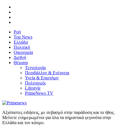
Ροή
Top News
Ελλάδα
Πολιτική
Οικονομία
Διεθνή
Θέματα
Τεχνολογία
Περιβάλλον & Ενέργεια
Υγεία & Επιστήμη
Πολιτισμός
Lifestyle
PrimeNews TV
Αξιόπιστες ειδήσεις, με σεβασμό στην παράδοση και το ήθος.
Μείνετε ενημερωμένοι για όλα τα σημαντικά γεγονότα στην
Ελλάδα και τον κόσμο.