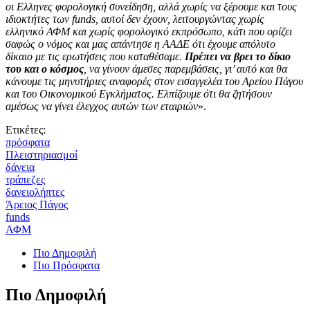
οι Ελληνες φορολογική συνείδηση, αλλά χωρίς να ξέρουμε και τους
ιδιοκτήτες των funds, αυτοί δεν έχουν, λειτουργώντας χωρίς
ελληνικό ΑΦΜ και χωρίς φορολογικό εκπρόσωπο, κάτι που ορίζει
σαφώς ο νόμος και μας απάντησε η ΑΑΔΕ ότι έχουμε απόλυτο
δίκαιο με τις ερωτήσεις που καταθέσαμε.
Πρέπει να βρει το δίκιο
του και ο κόσμος
, να γίνουν άμεσες παρεμβάσεις, γι’ αυτό και θα
κάνουμε τις μηνυτήριες αναφορές στον εισαγγελέα του Αρείου Πάγου
και του Οικονομικού Εγκλήματος. Ελπίζουμε ότι θα ζητήσουν
αμέσως να γίνει έλεγχος αυτών των εταιριών
».
Ετικέτες:
πρόσφατα
Πλειστηριασμοί
δάνεια
τράπεζες
δανειολήπτες
Άρειος Πάγος
funds
ΑΦΜ
Πιο Δημοφιλή
Πιο Πρόσφατα
Πιο Δημοφιλή