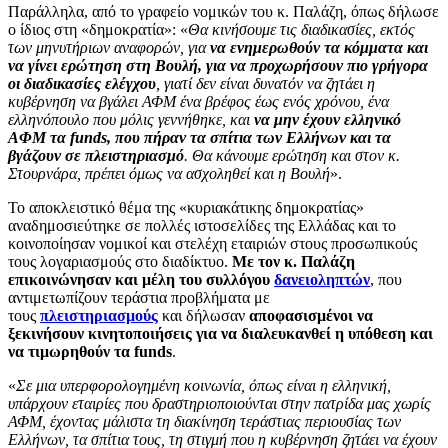
Παράλληλα, από το γραφείο νομικών του κ. Παλάζη, όπως δήλωσε
ο ίδιος στη «δημοκρατία»: «
Θα κινήσουμε τις διαδικασίες, εκτός
των μηνυτήριων αναφορών, για
να ενημερωθούν τα κόμματα και
να γίνει ερώτηση στη Βουλή, για να προχωρήσουν πιο γρήγορα
οι διαδικασίες ελέγχου
, γιατί δεν είναι δυνατόν να ζητάει η
κυβέρνηση να βγάλει ΑΦΜ ένα βρέφος έως ενός χρόνου, ένα
ελληνόπουλο που μόλις γεννήθηκε, και
να μην έχουν ελληνικό
ΑΦΜ τα funds, που πήραν τα σπίτια των Ελλήνων και τα
βγάζουν σε πλειστηριασμό
. Θα κάνουμε ερώτηση και στον κ.
Στουρνάρα, πρέπει όμως να ασχοληθεί και η Βουλή
».
Το αποκλειστικό θέμα της «κυριακάτικης δημοκρατίας»
αναδημοσιεύτηκε σε πολλές ιστοσελίδες της Ελλάδας και το
κοινοποίησαν νομικοί και στελέχη εταιριών στους προσωπικούς
τους λογαριασμούς στο διαδίκτυο.
Με τον κ. Παλάζη
επικοινώνησαν και μέλη του συλλόγου
δανειοληπτών
, που
αντιμετωπίζουν τεράστια προβλήματα με
τους
πλειστηριασμούς
και δήλωσαν
αποφασισμένοι να
ξεκινήσουν κινητοποιήσεις για να διαλευκανθεί η υπόθεση και
να τιμωρηθούν τα funds
.
«
Σε μια υπερφορολογημένη κοινωνία, όπως είναι η ελληνική,
υπάρχουν εταιρίες που δραστηριοποιούνται στην πατρίδα μας χωρίς
ΑΦΜ, έχοντας μάλιστα τη διακίνηση τεράστιας περιουσίας των
Ελλήνων, τα σπίτια τους, τη στιγμή που η κυβέρνηση ζητάει να έχουν