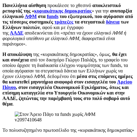
Πανελλήνια αίσθηση
προκάλεσε το χθεσινό
αποκλειστικό
ρεπορτάζ της «
κυριακάτικης δημοκρατίας
» για την
ανυπαρξία
ελληνικού
ΑΦΜ
στα
funds
του εξωτερικού, που αγόρασαν από
τις τέσσερις συστημικές
τράπεζες
τα στεγαστικά
δάνεια
των
Ελλήνων πολιτών
, αφού και με έγγραφο
της
ΑΑΔΕ
αποδεικνύεται ότι «
πρέπει να έχουν ελληνικό ΑΦΜ ή
φορολογικό υπεύθυνο με ελληνικό ΑΦΜ, διαφορετικά είναι
παράνομοι
».
Η αποκάλυψη
της «κυριακάτικης δημοκρατίας», όμως,
θα έχει
και συνέχεια
από τον δικηγόρο Γιώργο Παλάζη, το γραφείο του
οποίου άρχισε τη διαδικασία ελέγχου νομιμότητας των funds, τα
οποία αγόρασαν τα στεγαστικά δάνεια των Ελλήνων χωρίς να
έχουν ελληνικό ΑΦΜ, δεδομένου ότι
μέσα στις επόμενες ημέρες
θα κατατεθεί μηνυτήρια αναφορά στον εισαγγελέα του
Αρείου
Πάγου
, στον εισαγγελέα Οικονομικού Εγκλήματος, όπως και
επίσημη καταγγελία στο Υπουργείο Οικονομικών και στην
ΑΑΔΕ, ζητώντας την παρέμβασή τους στο πολύ σοβαρό αυτό
θέμα
.
Το πολυσυζητημένο πρωτοσέλιδο της «κυριακάτικης δημοκρατίας»