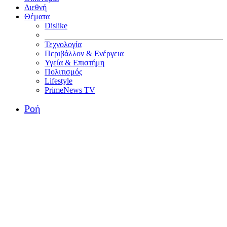
Διεθνή
Θέματα
Dislike
Τεχνολογία
Περιβάλλον & Ενέργεια
Υγεία & Επιστήμη
Πολιτισμός
Lifestyle
PrimeNews TV
Ροή