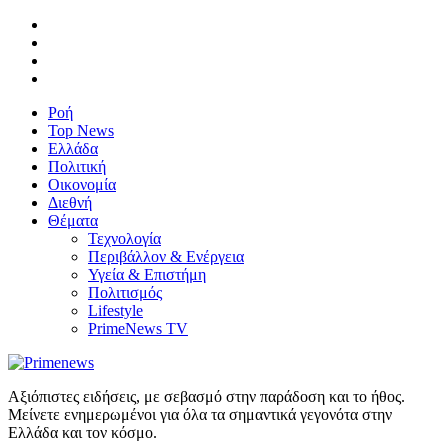
Ροή
Top News
Ελλάδα
Πολιτική
Οικονομία
Διεθνή
Θέματα
Τεχνολογία
Περιβάλλον & Ενέργεια
Υγεία & Επιστήμη
Πολιτισμός
Lifestyle
PrimeNews TV
Αξιόπιστες ειδήσεις, με σεβασμό στην παράδοση και το ήθος.
Μείνετε ενημερωμένοι για όλα τα σημαντικά γεγονότα στην
Ελλάδα και τον κόσμο.