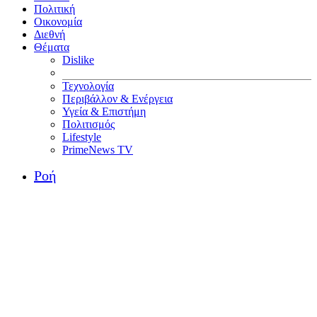
Πολιτική
Οικονομία
Διεθνή
Θέματα
Dislike
Τεχνολογία
Περιβάλλον & Ενέργεια
Υγεία & Επιστήμη
Πολιτισμός
Lifestyle
PrimeNews TV
Ροή