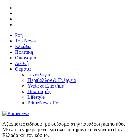
Ροή
Top News
Ελλάδα
Πολιτική
Οικονομία
Διεθνή
Θέματα
Τεχνολογία
Περιβάλλον & Ενέργεια
Υγεία & Επιστήμη
Πολιτισμός
Lifestyle
PrimeNews TV
Αξιόπιστες ειδήσεις, με σεβασμό στην παράδοση και το ήθος.
Μείνετε ενημερωμένοι για όλα τα σημαντικά γεγονότα στην
Ελλάδα και τον κόσμο.