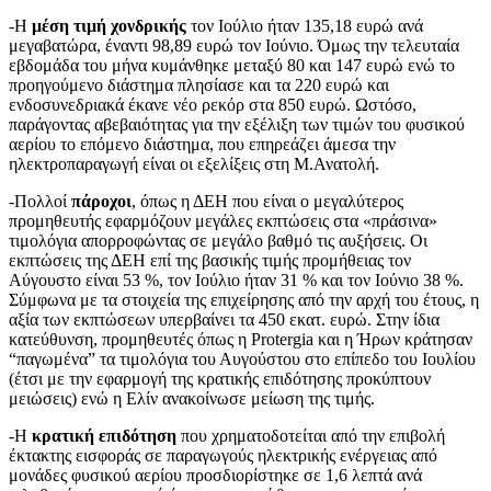
-Η
μέση τιμή χονδρικής
τον Ιούλιο ήταν 135,18 ευρώ ανά
μεγαβατώρα, έναντι 98,89 ευρώ τον Ιούνιο. Όμως την τελευταία
εβδομάδα του μήνα κυμάνθηκε μεταξύ 80 και 147 ευρώ ενώ το
προηγούμενο διάστημα πλησίασε και τα 220 ευρώ και
ενδοσυνεδριακά έκανε νέο ρεκόρ στα 850 ευρώ. Ωστόσο,
παράγοντας αβεβαιότητας για την εξέλιξη των τιμών του φυσικού
αερίου το επόμενο διάστημα, που επηρεάζει άμεσα την
ηλεκτροπαραγωγή είναι οι εξελίξεις στη Μ.Ανατολή.
-Πολλοί
πάροχοι
, όπως η ΔΕΗ που είναι ο μεγαλύτερος
προμηθευτής εφαρμόζουν μεγάλες εκπτώσεις στα «πράσινα»
τιμολόγια απορροφώντας σε μεγάλο βαθμό τις αυξήσεις. Οι
εκπτώσεις της ΔΕΗ επί της βασικής τιμής προμήθειας τον
Αύγουστο είναι 53 %, τον Ιούλιο ήταν 31 % και τον Ιούνιο 38 %.
Σύμφωνα με τα στοιχεία της επιχείρησης από την αρχή του έτους, η
αξία των εκπτώσεων υπερβαίνει τα 450 εκατ. ευρώ. Στην ίδια
κατεύθυνση, προμηθευτές όπως η Protergia και η Ήρων κράτησαν
“παγωμένα” τα τιμολόγια του Αυγούστου στο επίπεδο του Ιουλίου
(έτσι με την εφαρμογή της κρατικής επιδότησης προκύπτουν
μειώσεις) ενώ η Ελίν ανακοίνωσε μείωση της τιμής.
-Η
κρατική επιδότηση
που χρηματοδοτείται από την επιβολή
έκτακτης εισφοράς σε παραγωγούς ηλεκτρικής ενέργειας από
μονάδες φυσικού αερίου προσδιορίστηκε σε 1,6 λεπτά ανά