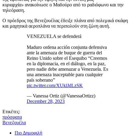
κυριαρχία»
ανακοίνωσε ο Μαδούρο από το ραδιόφωνο και την
τηλεόραση.
Ο πρόεδρος της Βενεζουέλας έδειξε πλάνα από πολεμικά σκάφη
και μαχητικά αεροπλάνα να περιπολούν στη ζώνη αυτή.
VENEZUELA se defenderá
Maduro ordena acción conjunta defensiva
ante la amenaza de buque de guerra del
Reino Unido sobre el Esequibo “Creemos
en la diplomacia, en el diálogo, en la paz,
pero nadie debe amenazar a Venezuela. Es
una amenaza inaceptable para cualquier
país soberano”
pic.twitter.com/XUklJdLzSK
— Vanessa Ortiz (@VanessaOrtizz)
December 28, 2023
Ετικέτες:
πρόσφατα
Βενεζουέλα
Πιο Δημοφιλή