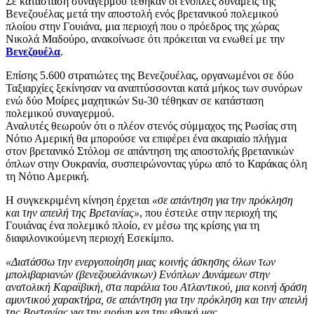
Σε κατάσταση συναγερμού τέθηκαν οι ένοπλες δυνάμεις της
Βενεζουέλας μετά την αποστολή ενός βρετανικού πολεμικού
πλοίου στην Γουιάνα, μια περιοχή που ο πρόεδρος της χώρας
Νικολά Μαδούρο, ανακοίνωσε ότι πρόκειται να ενωθεί με την
Βενεζουέλα
.
Επίσης 5.600 στρατιώτες της Βενεζουέλας, οργανωμένοι σε δύο
Ταξιαρχίες ξεκίνησαν να αναπτύσσονται κατά μήκος των συνόρων
ενώ δύο Μοίρες μαχητικών Su-30 τέθηκαν σε κατάσταση
πολεμικού συναγερμού.
Αναλυτές θεωρούν ότι ο πλέον στενός σύμμαχος της Ρωσίας στη
Νότιο Αμερική θα μπορούσε να επιφέρει ένα ακαριαίο πλήγμα
στον βρετανικό Στόλομ σε απάντηση της αποστολής βρετανικών
όπλων στην Ουκρανία, συσπειρώνοντας γύρω από το Καράκας όλη
τη Νότιο Αμερική.
Η συγκεκριμένη κίνηση έρχεται
«σε απάντηση για την πρόκληση
και την απειλή της Βρετανίας»
, που έστειλε στην περιοχή της
Γουιάνας ένα πολεμικό πλοίο, εν μέσω της κρίσης για τη
διαφιλονικούμενη περιοχή Εσεκίμπο.
«Διατάσσω την ενεργοποίηση μιας κοινής άσκησης όλων των
μπολιβαριανών (βενεζουελάνικων) Ενόπλων Δυνάμεων στην
ανατολική Καραϊβική, στα παράλια του Ατλαντικού, μια κοινή δράση
αμυντικού χαρακτήρα, σε απάντηση για την πρόκληση και την απειλή
της Βρετανίας για την ειρήνη και την εθνική μας