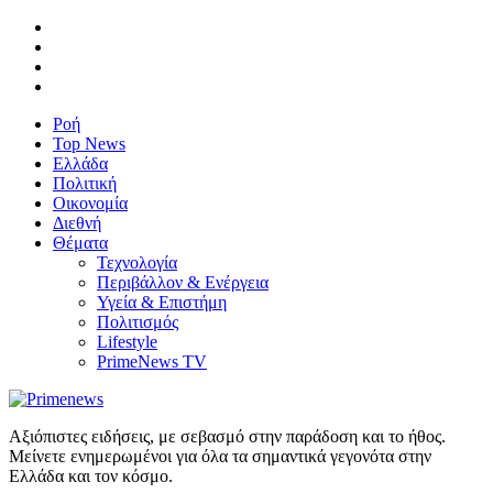
Ροή
Top News
Ελλάδα
Πολιτική
Οικονομία
Διεθνή
Θέματα
Τεχνολογία
Περιβάλλον & Ενέργεια
Υγεία & Επιστήμη
Πολιτισμός
Lifestyle
PrimeNews TV
Αξιόπιστες ειδήσεις, με σεβασμό στην παράδοση και το ήθος.
Μείνετε ενημερωμένοι για όλα τα σημαντικά γεγονότα στην
Ελλάδα και τον κόσμο.