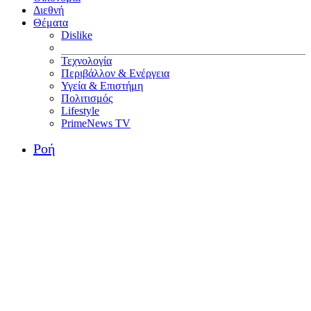
Διεθνή
Θέματα
Dislike
Τεχνολογία
Περιβάλλον & Ενέργεια
Υγεία & Επιστήμη
Πολιτισμός
Lifestyle
PrimeNews TV
Ροή