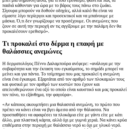
μπει μια σήμανση αλλά, για τέτοιο ερεθισμό, φαίνεται πως τα
παιδιά κάθονταν για ώρα με το βάρος τους πάνω στο ζωάκι.
Σίγουρα μπορούν να δοθούν οδηγίες, αλλά καλό θα είναι να
είμαστε λίγο περίεργοι και προσεκτικοί και να μπαίνουμε με
μάσκα. Ό,τι δεν γνωρίζουμε να προσέχουμε. Οι ανεμώνες που
ζουν σε αυτή την περιοχή αν τις αγγίξουμε με την παλάμη δεν θα
προκαλέσουν ερεθισμό».
Τι προκαλεί στο δέρμα η επαφή με
θαλάσσιες ανεμώνες
Η δερματολόγος Πέννυ Δαλαμπούρα ανέφερε: «ανάλογα με την
σοβαρότητα και την έκταση του εγκαύματος, το σημάδι μπορεί να
μείνει και για πάντα. Το τσίμπημα που μας προκαλεί η ανεμώνη
είναι ένα έγκαυμα. Εξαρτάται από τον αριθμό των πλοκαμιών τους
και φυσικά με τον αριθμό των κυστών που έχουν και
απελευθερώνουν ένα οξύ το οποίο είναι καυστικό και μας προκαλεί
τον πόνο, το εξάνθημα, την φαγούρα».
«Αν κάποιος ακουμπήσει μια θαλασσιά ανεμώνη, το πρώτο που
πρέπει να κάνει είναι να βγει άμεσα από την θάλασσα. Να
προσπαθήσει να αφαιρέσει τα πλοκάμια είτε με γάντι είτε με κάτι
άλλο, μια πλαστική κάρτα, αλλά όχι με γυμνά χεριά. Να κάνει κρύα
επιθέματα στην περιοχή με θαλάσσιο νερό κι όχι με γλυκό νερό.