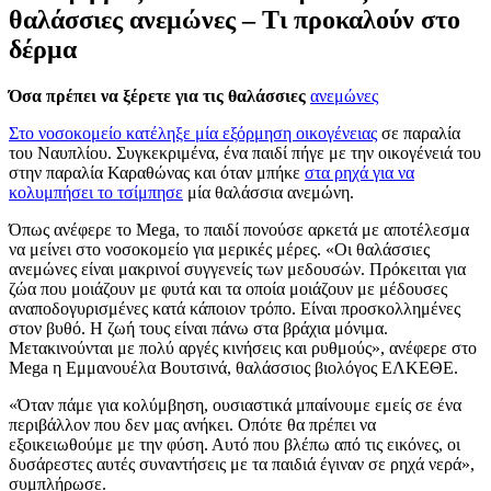
θαλάσσιες ανεμώνες – Τι προκαλούν στο
δέρμα
Όσα πρέπει να ξέρετε για τις θαλάσσιες
ανεμώνες
Στο νοσοκομείο κατέληξε μία εξόρμηση οικογένειας
σε παραλία
του Ναυπλίου. Συγκεκριμένα, ένα παιδί πήγε με την οικογένειά του
στην παραλία Καραθώνας και όταν μπήκε
στα ρηχά για να
κολυμπήσει το τσίμπησε
μία θαλάσσια ανεμώνη.
Όπως ανέφερε το Mega, το παιδί πονούσε αρκετά με αποτέλεσμα
να μείνει στο νοσοκομείο για μερικές μέρες. «Οι θαλάσσιες
ανεμώνες είναι μακρινοί συγγενείς των μεδουσών. Πρόκειται για
ζώα που μοιάζουν με φυτά και τα οποία μοιάζουν με μέδουσες
αναποδογυρισμένες κατά κάποιον τρόπο. Είναι προσκολλημένες
στον βυθό. Η ζωή τους είναι πάνω στα βράχια μόνιμα.
Μετακινούνται με πολύ αργές κινήσεις και ρυθμούς», ανέφερε στο
Mega η Eμμανουέλα Βουτσινά, θαλάσσιος βιολόγος ΕΛΚΕΘΕ.
«Όταν πάμε για κολύμβηση, ουσιαστικά μπαίνουμε εμείς σε ένα
περιβάλλον που δεν μας ανήκει. Οπότε θα πρέπει να
εξοικειωθούμε με την φύση. Αυτό που βλέπω από τις εικόνες, οι
δυσάρεστες αυτές συναντήσεις με τα παιδιά έγιναν σε ρηχά νερά»,
συμπλήρωσε.