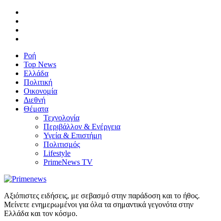
Ροή
Top News
Ελλάδα
Πολιτική
Οικονομία
Διεθνή
Θέματα
Τεχνολογία
Περιβάλλον & Ενέργεια
Υγεία & Επιστήμη
Πολιτισμός
Lifestyle
PrimeNews TV
Αξιόπιστες ειδήσεις, με σεβασμό στην παράδοση και το ήθος.
Μείνετε ενημερωμένοι για όλα τα σημαντικά γεγονότα στην
Ελλάδα και τον κόσμο.