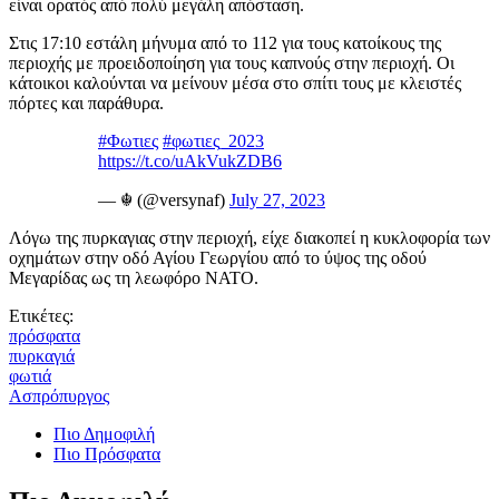
είναι ορατός από πολύ μεγάλη απόσταση.
Στις 17:10 εστάλη μήνυμα από το 112 για τους κατοίκους της
περιοχής με προειδοποίηση για τους καπνούς στην περιοχή. Οι
κάτοικοι καλούνται να μείνουν μέσα στο σπίτι τους με κλειστές
πόρτες και παράθυρα.
#Φωτιες
#φωτιες_2023
https://t.co/uAkVukZDB6
— ☬ (@versynaf)
July 27, 2023
Λόγω της πυρκαγιας στην περιοχή, είχε διακοπεί η κυκλοφορία των
οχημάτων στην οδό Αγίου Γεωργίου από το ύψος της οδού
Μεγαρίδας ως τη λεωφόρο ΝΑΤΟ.
Ετικέτες:
πρόσφατα
πυρκαγιά
φωτιά
Ασπρόπυργος
Πιο Δημοφιλή
Πιο Πρόσφατα