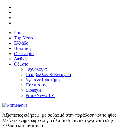
Ροή
Top News
Ελλάδα
Πολιτική
Οικονομία
Διεθνή
Θέματα
Τεχνολογία
Περιβάλλον & Ενέργεια
Υγεία & Επιστήμη
Πολιτισμός
Lifestyle
PrimeNews TV
Αξιόπιστες ειδήσεις, με σεβασμό στην παράδοση και το ήθος.
Μείνετε ενημερωμένοι για όλα τα σημαντικά γεγονότα στην
Ελλάδα και τον κόσμο.