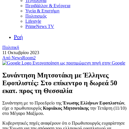
Τεχνολογία
Περιβάλλον & Ενέργεια
Υγεία & Επιστήμη
Πολιτισμός
Lifestyle
PrimeNews TV
Ροή
Πολιτική
11 Οκτωβρίου 2023
Από
NewsRoom2
Ενεργοποίηση ως προτιμώμενη πηγή στην Google
Συνάντηση Μητσοτάκη με Έλληνες
Εφοπλιστές: Στο επίκεντρο η δωρεά 50
εκατ. προς τη Θεσσαλία
Συνάντηση με το Προεδρείο της
Ένωσης Ελλήνων Εφοπλιστών
,
είχε ο πρωθυπουργός
Κυριάκος Μητσοτάκης
την Τετάρτη (11/10)
στο Μέγαρο Μαξίμου.
Κυβερνητικές πηγές αναφέρουν ότι ο Πρωθυπουργός ευχαρίστησε
την Ένωση για την απόφαση του ελληνικού εφοπλισμού να