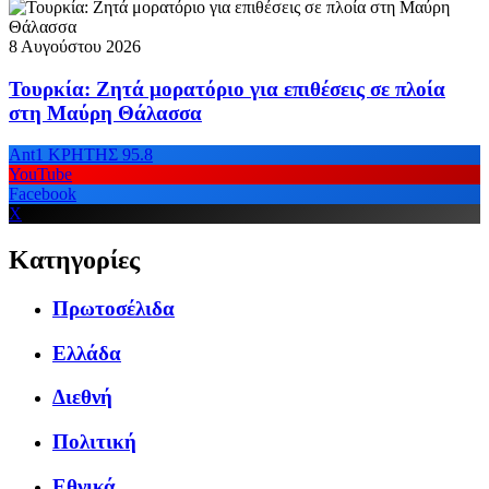
8 Αυγούστου 2026
Τουρκία: Ζητά μορατόριο για επιθέσεις σε πλοία
στη Μαύρη Θάλασσα
Ant1 ΚΡΗΤΗΣ 95.8
YouTube
Facebook
X
Κατηγορίες
Πρωτοσέλιδα
Ελλάδα
Διεθνή
Πολιτική
Εθνικά