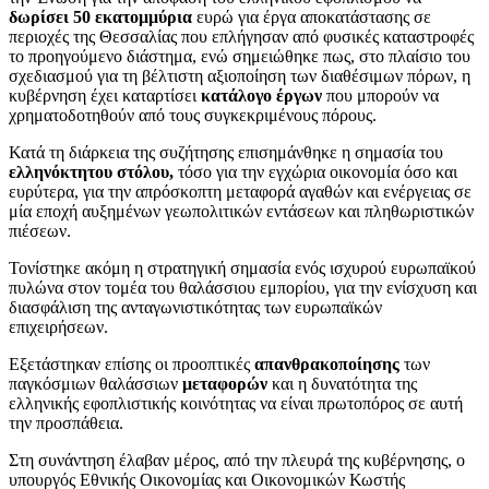
δωρίσει 50 εκατομμύρια
ευρώ για έργα αποκατάστασης σε
περιοχές της Θεσσαλίας που επλήγησαν από φυσικές καταστροφές
το προηγούμενο διάστημα, ενώ σημειώθηκε πως, στο πλαίσιο του
σχεδιασμού για τη βέλτιστη αξιοποίηση των διαθέσιμων πόρων, η
κυβέρνηση έχει καταρτίσει
κατάλογο έργων
που μπορούν να
χρηματοδοτηθούν από τους συγκεκριμένους πόρους.
Κατά τη διάρκεια της συζήτησης επισημάνθηκε η σημασία του
ελληνόκτητου στόλου,
τόσο για την εγχώρια οικονομία όσο και
ευρύτερα, για την απρόσκοπτη μεταφορά αγαθών και ενέργειας σε
μία εποχή αυξημένων γεωπολιτικών εντάσεων και πληθωριστικών
πιέσεων.
Τονίστηκε ακόμη η στρατηγική σημασία ενός ισχυρού ευρωπαϊκού
πυλώνα στον τομέα του θαλάσσιου εμπορίου, για την ενίσχυση και
διασφάλιση της ανταγωνιστικότητας των ευρωπαϊκών
επιχειρήσεων.
Εξετάστηκαν επίσης οι προοπτικές
απανθρακοποίησης
των
παγκόσμιων θαλάσσιων
μεταφορών
και η δυνατότητα της
ελληνικής εφοπλιστικής κοινότητας να είναι πρωτοπόρος σε αυτή
την προσπάθεια.
Στη συνάντηση έλαβαν μέρος, από την πλευρά της κυβέρνησης, ο
υπουργός Εθνικής Οικονομίας και Οικονομικών Κωστής