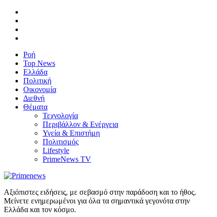
Ροή
Top News
Ελλάδα
Πολιτική
Οικονομία
Διεθνή
Θέματα
Τεχνολογία
Περιβάλλον & Ενέργεια
Υγεία & Επιστήμη
Πολιτισμός
Lifestyle
PrimeNews TV
Αξιόπιστες ειδήσεις, με σεβασμό στην παράδοση και το ήθος.
Μείνετε ενημερωμένοι για όλα τα σημαντικά γεγονότα στην
Ελλάδα και τον κόσμο.