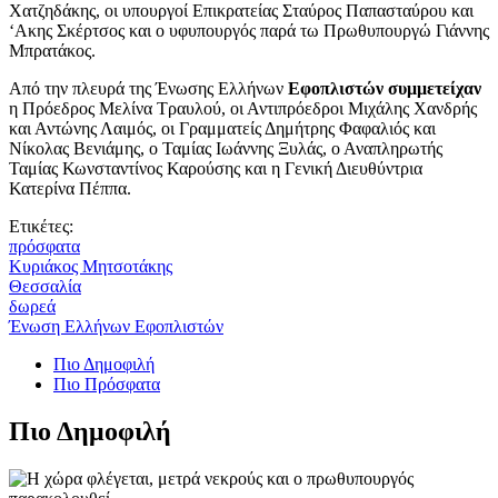
Χατζηδάκης, οι υπουργοί Επικρατείας Σταύρος Παπασταύρου και
‘Ακης Σκέρτσος και ο υφυπουργός παρά τω Πρωθυπουργώ Γιάννης
Μπρατάκος.
Από την πλευρά της Ένωσης Ελλήνων
Εφοπλιστών συμμετείχαν
η Πρόεδρος Μελίνα Τραυλού, οι Αντιπρόεδροι Μιχάλης Χανδρής
και Αντώνης Λαιμός, οι Γραμματείς Δημήτρης Φαφαλιός και
Νίκολας Βενιάμης, ο Ταμίας Ιωάννης Ξυλάς, ο Αναπληρωτής
Ταμίας Κωνσταντίνος Καρούσης και η Γενική Διευθύντρια
Κατερίνα Πέππα.
Ετικέτες:
πρόσφατα
Κυριάκος Μητσοτάκης
Θεσσαλία
δωρεά
Ένωση Ελλήνων Εφοπλιστών
Πιο Δημοφιλή
Πιο Πρόσφατα
Πιο Δημοφιλή