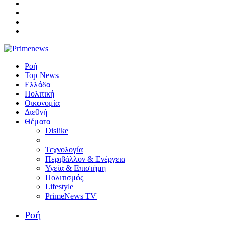
Ροή
Top News
Ελλάδα
Πολιτική
Οικονομία
Διεθνή
Θέματα
Dislike
Τεχνολογία
Περιβάλλον & Ενέργεια
Υγεία & Επιστήμη
Πολιτισμός
Lifestyle
PrimeNews TV
Ροή