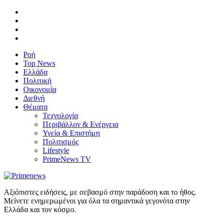
Ροή
Top News
Ελλάδα
Πολιτική
Οικονομία
Διεθνή
Θέματα
Τεχνολογία
Περιβάλλον & Ενέργεια
Υγεία & Επιστήμη
Πολιτισμός
Lifestyle
PrimeNews TV
Αξιόπιστες ειδήσεις, με σεβασμό στην παράδοση και το ήθος.
Μείνετε ενημερωμένοι για όλα τα σημαντικά γεγονότα στην
Ελλάδα και τον κόσμο.