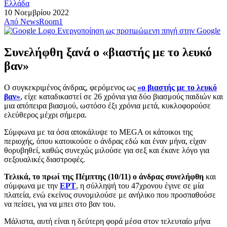
Ελλάδα
10 Νοεμβρίου 2022
Από
NewsRoom1
Ενεργοποίηση ως προτιμώμενη πηγή στην Google
Συνελήφθη ξανά ο «βιαστής με το λευκό
βαν»
Ο συγκεκριμένος άνδρας, φερόμενος ως
«ο βιαστής με το λευκό
βαν»
, είχε καταδικαστεί σε 26 χρόνια για δύο βιασμούς παιδιών και
μια απόπειρα βιασμού, ωστόσο έξι χρόνια μετά, κυκλοφορούσε
ελεύθερος μέχρι σήμερα.
Σύμφωνα με τα όσα αποκάλυψε το MEGA oι κάτοικοι της
περιοχής, όπου κατοικούσε ο άνδρας εδώ και έναν μήνα, είχαν
θορυβηθεί, καθώς συνεχώς μιλούσε για σεξ και έκανε λόγο για
σεξουαλικές διαστροφές.
Τελικά, το πρωί της Πέμπτης (10/11) ο άνδρας συνελήφθη
και
σύμφωνα με την
ΕΡΤ
, η σύλληψή του 47χρονου έγινε σε μία
πλατεία, ενώ εκείνος συνομιλούσε με ανήλικο που προσπαθούσε
να πείσει, για να μπει στο βαν του.
Μάλιστα, αυτή είναι η δεύτερη φορά μέσα στον τελευταίο μήνα