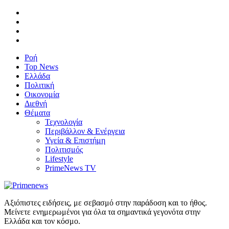
Ροή
Top News
Ελλάδα
Πολιτική
Οικονομία
Διεθνή
Θέματα
Τεχνολογία
Περιβάλλον & Ενέργεια
Υγεία & Επιστήμη
Πολιτισμός
Lifestyle
PrimeNews TV
Αξιόπιστες ειδήσεις, με σεβασμό στην παράδοση και το ήθος.
Μείνετε ενημερωμένοι για όλα τα σημαντικά γεγονότα στην
Ελλάδα και τον κόσμο.