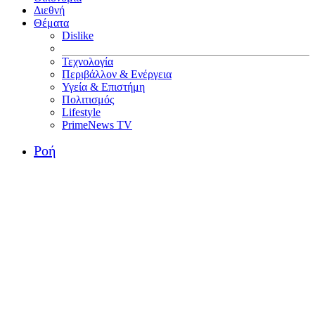
Διεθνή
Θέματα
Dislike
Τεχνολογία
Περιβάλλον & Ενέργεια
Υγεία & Επιστήμη
Πολιτισμός
Lifestyle
PrimeNews TV
Ροή