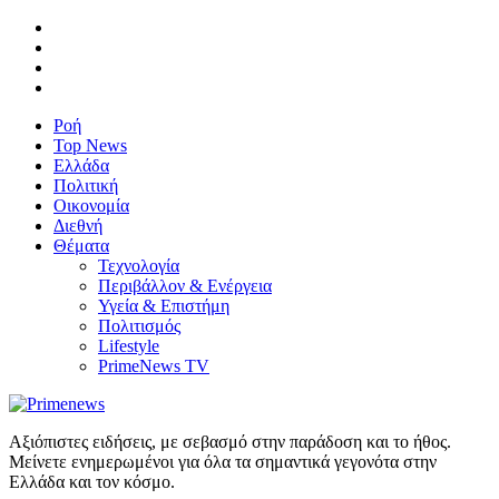
Ροή
Top News
Ελλάδα
Πολιτική
Οικονομία
Διεθνή
Θέματα
Τεχνολογία
Περιβάλλον & Ενέργεια
Υγεία & Επιστήμη
Πολιτισμός
Lifestyle
PrimeNews TV
Αξιόπιστες ειδήσεις, με σεβασμό στην παράδοση και το ήθος.
Μείνετε ενημερωμένοι για όλα τα σημαντικά γεγονότα στην
Ελλάδα και τον κόσμο.