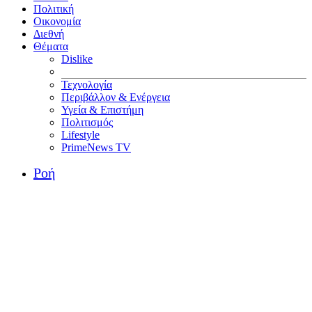
Πολιτική
Οικονομία
Διεθνή
Θέματα
Dislike
Τεχνολογία
Περιβάλλον & Ενέργεια
Υγεία & Επιστήμη
Πολιτισμός
Lifestyle
PrimeNews TV
Ροή