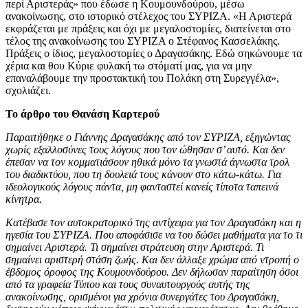
περί Αριστεράς» που έδωσε η Κουμουνδούρου, μέσω
ανακοίνωσης, στο ιστορικό στέλεχος του ΣΥΡΙΖΑ. «Η Αριστερά
εκφράζεται με πράξεις και όχι με μεγαλοστομίες, διατείνεται στο
τέλος της ανακοίνωσης του ΣΥΡΙΖΑ ο Στέφανος Κασσελάκης.
Πράξεις ο ίδιος, μεγαλοστομίες ο Δραγασάκης. Εδώ σηκώνουμε τα
χέρια και θου Κύριε φυλακή τω στόματί μας, για να μην
επαναλάβουμε την προστακτική του Πολάκη στη Συρεγγέλα»,
σχολιάζει.
Το άρθρο του Θανάση Καρτερού
Παραιτήθηκε ο Γιάννης Δραγασάκης από τον ΣΥΡΙΖΑ, εξηγώντας
χωρίς εξαλλοσύνες τους λόγους που τον ώθησαν σ’ αυτό. Και δεν
έπεσαν να τον κομματιάσουν ηθικά μόνο τα γνωστά άγνωστα τρολ
του διαδικτύου, που τη δουλειά τους κάνουν στο κάτω-κάτω. Για
ιδεολογικούς λόγους πάντα, μη φανταστεί κανείς τίποτα ταπεινά
κίνητρα.
Κατέβασε τον αυτοκρατορικό της αντίχειρα για τον Δραγασάκη και η
ηγεσία του ΣΥΡΙΖΑ. Που αποφάσισε να του δώσει μαθήματα για το τι
σημαίνει Αριστερά. Τι σημαίνει στράτευση στην Αριστερά. Τι
σημαίνει αριστερή στάση ζωής. Και δεν άλλαξε χρώμα από ντροπή ο
έβδομος όροφος της Κουμουνδούρου. Δεν δήλωσαν παραίτηση όσοι
από τα γραφεία Τύπου και τους συναυτουργούς αυτής της
ανακοίνωσης, ορισμένοι για χρόνια συνεργάτες του Δραγασάκη,