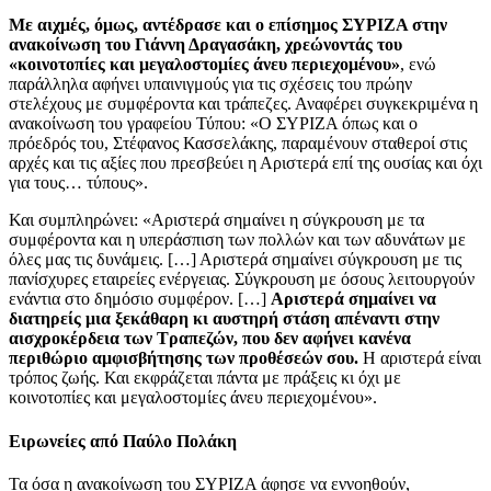
Με αιχμές, όμως, αντέδρασε και ο επίσημος ΣΥΡΙΖΑ στην
ανακοίνωση του Γιάννη Δραγασάκη, χρεώνοντάς του
«κοινοτοπίες και μεγαλοστομίες άνευ περιεχομένου»
, ενώ
παράλληλα αφήνει υπαινιγμούς για τις σχέσεις του πρώην
στελέχους με συμφέροντα και τράπεζες. Αναφέρει συγκεκριμένα η
ανακοίνωση του γραφείου Τύπου: «Ο ΣΥΡΙΖΑ όπως και ο
πρόεδρός του, Στέφανος Κασσελάκης, παραμένουν σταθεροί στις
αρχές και τις αξίες που πρεσβεύει η Αριστερά επί της ουσίας και όχι
για τους… τύπους».
Και συμπληρώνει: «Αριστερά σημαίνει η σύγκρουση με τα
συμφέροντα και η υπεράσπιση των πολλών και των αδυνάτων με
όλες μας τις δυνάμεις. […] Αριστερά σημαίνει σύγκρουση με τις
πανίσχυρες εταιρείες ενέργειας. Σύγκρουση με όσους λειτουργούν
ενάντια στο δημόσιο συμφέρον. […]
Αριστερά σημαίνει να
διατηρείς μια ξεκάθαρη κι αυστηρή στάση απέναντι στην
αισχροκέρδεια των Τραπεζών, που δεν αφήνει κανένα
περιθώριο αμφισβήτησης των προθέσεών σου.
Η αριστερά είναι
τρόπος ζωής. Και εκφράζεται πάντα με πράξεις κι όχι με
κοινοτοπίες και μεγαλοστομίες άνευ περιεχομένου».
Ειρωνείες από Παύλο Πολάκη
Τα όσα η ανακοίνωση του ΣΥΡΙΖΑ άφησε να εννοηθούν,