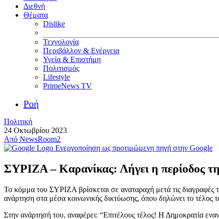
Διεθνή
Θέματα
Dislike
Τεχνολογία
Περιβάλλον & Ενέργεια
Υγεία & Επιστήμη
Πολιτισμός
Lifestyle
PrimeNews TV
Ροή
Πολιτική
24 Οκτωβρίου 2023
Από
NewsRoom2
Ενεργοποίηση ως προτιμώμενη πηγή στην Google
ΣΥΡΙΖΑ – Καρανίκας: Λήγει η περίοδος τη
Το κόμμα του ΣΥΡΙΖΑ βρίσκεται σε αναταραχή μετά τις διαγραφές τ
ανάρτηση στα μέσα κοινωνικής δικτύωσης, όπου δηλώνει το τέλος τω
Στην ανάρτησή του, αναφέρει: “Επιτέλους τέλος! Η Δημοκρατία ενα