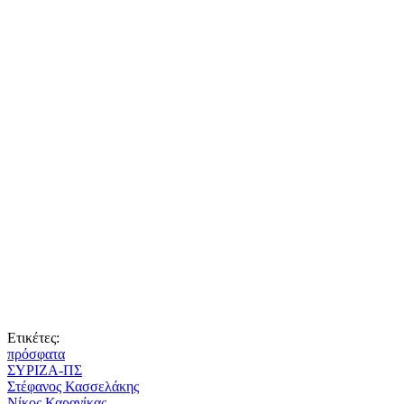
Ετικέτες:
πρόσφατα
ΣΥΡΙΖΑ-ΠΣ
Στέφανος Κασσελάκης
Νίκος Καρανίκας