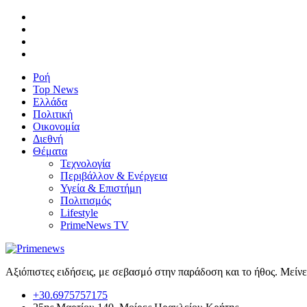
Ροή
Top News
Ελλάδα
Πολιτική
Οικονομία
Διεθνή
Θέματα
Τεχνολογία
Περιβάλλον & Ενέργεια
Υγεία & Επιστήμη
Πολιτισμός
Lifestyle
PrimeNews TV
Αξιόπιστες ειδήσεις, με σεβασμό στην παράδοση και το ήθος. Μείν
+30.6975757175