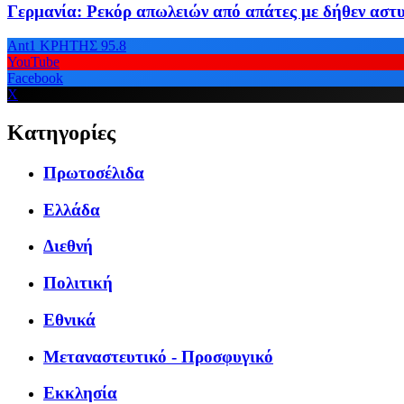
Γερμανία: Ρεκόρ απωλειών από απάτες με δήθεν αστ
Ant1 ΚΡΗΤΗΣ 95.8
YouTube
Facebook
X
Κατηγορίες
Πρωτοσέλιδα
Ελλάδα
Διεθνή
Πολιτική
Εθνικά
Μεταναστευτικό - Προσφυγικό
Εκκλησία