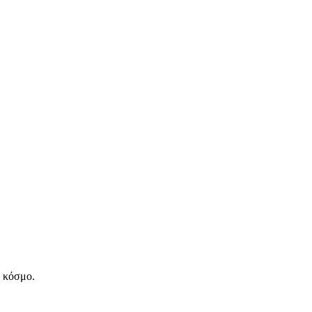
ν κόσμο.