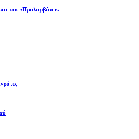
ύπα του «Προλαμβάνω»
γρότες
ού