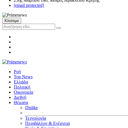
25ης Μαρτίου 140, Μοίρες Ηρακλείου Κρήτης
[email protected]
Κλείσιμο
Ροή
Top News
Ελλάδα
Πολιτική
Οικονομία
Διεθνή
Θέματα
Dislike
Τεχνολογία
Περιβάλλον & Ενέργεια