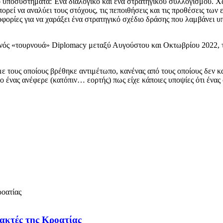
υποσυστήματα: Ένα διαλογικό και ένα στρατηγικού συλλογισμού. Χάρ
ορεί να αναλύει τους στόχους, τις πεποιθήσεις και τις προθέσεις τω
ροφορίες για να χαράξει ένα στρατηγικό σχέδιο δράσης που λαμβάνει 
 ενός «τουρνουά» Diplomacy μεταξύ Αυγούστου και Οκτωβρίου 2022, 
ε τους οποίους βρέθηκε αντιμέτωπο, κανένας από τους οποίους δεν κ
ένας ανέφερε (κατόπιν… εορτής) πως είχε κάποιες υποψίες ότι ένας
 ακτές της Κροατίας