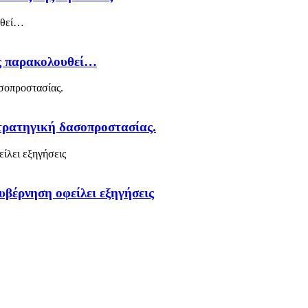
ός παρακολουθεί…
στρατηγική δασοπροστασίας.
υβέρνηση οφείλει εξηγήσεις