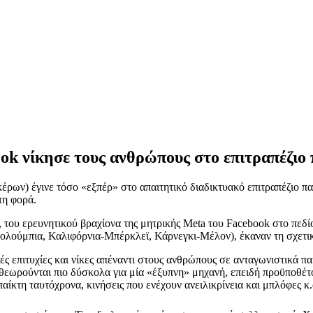
k νίκησε τους ανθρώπους στο επιτραπέζιο 
έρων) έγινε τόσο «εξπέρ» στο απαιτητικό διαδικτυακό επιτραπέζιο π
τη φορά.
 του ερευνητικού βραχίονα της μητρικής Meta του Facebook στο πεδί
Κολούμπια, Καλιφόρνια-Μπέρκλεϊ, Κάρνεγκι-Μέλον), έκαναν τη σχετι
ς επιτυχίες και νίκες απέναντι στους ανθρώπους σε ανταγωνιστικά παι
y θεωρούνται πιο δύσκολα για μία «έξυπνη» μηχανή, επειδή προϋποθέ
κτη ταυτόχρονα, κινήσεις που ενέχουν ανειλικρίνεια και μπλόφες κ.