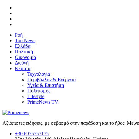
Ροή
Top News
Ελλάδα
Πολιτική
Οικονομία
Διεθνή
Θέματα
Τεχνολογία
Περιβάλλον & Ενέργεια
Υγεία & Επιστήμη
Πολιτισμός
Lifestyle
PrimeNews TV
Αξιόπιστες ειδήσεις, με σεβασμό στην παράδοση και το ήθος. Μείν
+30.6975757175