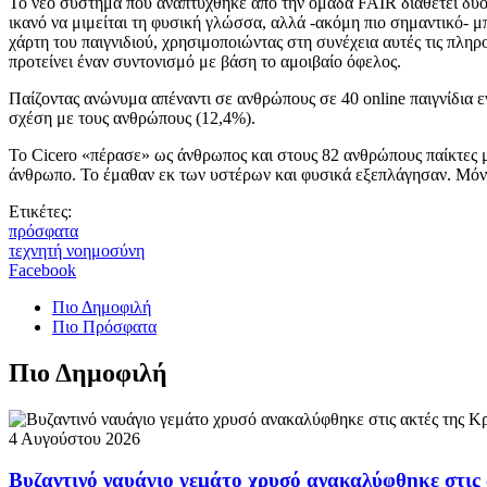
Το νέο σύστημα που αναπτύχθηκε από την ομάδα FAIR διαθέτει δύο 
ικανό να μιμείται τη φυσική γλώσσα, αλλά -ακόμη πιο σημαντικό- μπ
χάρτη του παιγνιδιού, χρησιμοποιώντας στη συνέχεια αυτές τις πλη
προτείνει έναν συντονισμό με βάση το αμοιβαίο όφελος.
Παίζοντας ανώνυμα απέναντι σε ανθρώπους σε 40 online παιγνίδια
σχέση με τους ανθρώπους (12,4%).
Το Cicero «πέρασε» ως άνθρωπος και στους 82 ανθρώπους παίκτες μ
άνθρωπο. Το έμαθαν εκ των υστέρων και φυσικά εξεπλάγησαν. Μόνο 
Ετικέτες:
πρόσφατα
τεχνητή νοημοσύνη
Facebook
Πιο Δημοφιλή
Πιο Πρόσφατα
Πιο Δημοφιλή
4 Αυγούστου 2026
Βυζαντινό ναυάγιο γεμάτο χρυσό ανακαλύφθηκε στις