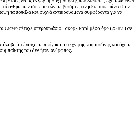
η στους νέους αλγόριθμους μάθησης που διαθέτει, όχι μόνο είναι
ν επτά ανθρώπων συμπαικτών με βάση τις κινήσεις τους πάνω στον
υπόψη τα ποικίλα και συχνά αντικρουόμενα συμφέροντα για να
το Cicero πέτυχε υπερδιπλάσιο «σκορ» κατά μέσο όρο (25,8%) σε
ατάλαβε ότι έπαιζε με πρόγραμμα τεχνητής νοημοσύνης και όχι με
 συμπαίκτης του δεν ήταν άνθρωπος.