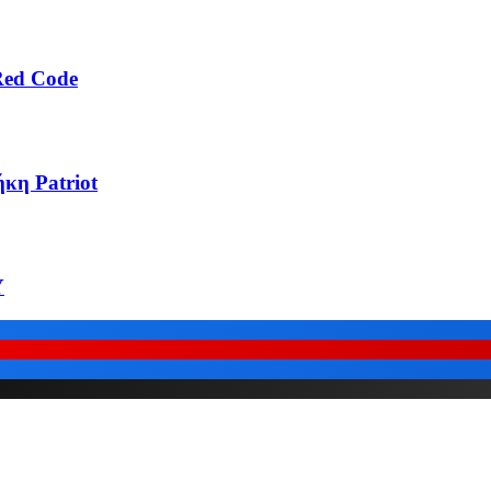
Red Code
κη Patriot
Υ