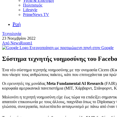
Υγεία & Επιστήμη
Πολιτισμός
Lifestyle
PrimeNews TV
Ροή
Τεχνολογία
23 Νοεμβρίου 2022
Από
NewsRoom1
Ενεργοποίηση ως προτιμώμενη πηγή στην Google
Σύστημα τεχνητής νοημοσύνης του Faceboo
Ένα νέο σύστημα τεχνητής νοημοσύνης με την ονομασία Cicero (Κικ
που νίκησε τους ανθρώπους παίκτες, κάτι που επιτυγχάνεται για πρώ
Οι ερευνητές της μονάδας
Meta Fundamental AI Research
(FAIR),
κορυφαία αμερικανικά πανεπιστήμια (ΜΙΤ, Χάρβαρντ, Στάνφορντ, 
Μολονότι η τεχνητή νοημοσύνη είχε έως τώρα να επιδείξει σημαντικέ
απαιτούν επικοινωνία με τους άλλους, παιχνίδια όπως το Diplomac
γλώσσα, συνεργασία, πολυεπίπεδο ανταγωνισμό με πάνω από έναν παί