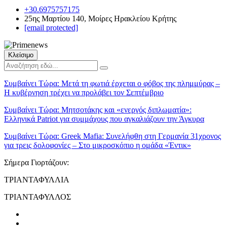
+30.6975757175
25ης Μαρτίου 140, Μοίρες Ηρακλείου Κρήτης
[email protected]
Κλείσιμο
Συμβαίνει Τώρα:
Μετά τη φωτιά έρχεται ο φόβος της πλημμύρας –
Η κυβέρνηση τρέχει να προλάβει τον Σεπτέμβριο
Συμβαίνει Τώρα:
Μητσοτάκης και «ενεργός διπλωματία»:
Ελληνικά Patriot για συμμάχους που αγκαλιάζουν την Άγκυρα
Συμβαίνει Τώρα:
Greek Mafia: Συνελήφθη στη Γερμανία 31χρονος
για τρεις δολοφονίες – Στο μικροσκόπιο η ομάδα «Έντικ»
Σήμερα Γιορτάζουν:
ΤΡΙΑΝΤΑΦΥΛΛΙΑ
ΤΡΙΑΝΤΑΦΥΛΛΟΣ