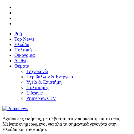
Ροή
Top News
Ελλάδα
Πολιτική
Οικονομία
Διεθνή
Θέματα
Τεχνολογία
Περιβάλλον & Ενέργεια
Υγεία & Επιστήμη
Πολιτισμός
Lifestyle
PrimeNews TV
Αξιόπιστες ειδήσεις, με σεβασμό στην παράδοση και το ήθος.
Μείνετε ενημερωμένοι για όλα τα σημαντικά γεγονότα στην
Ελλάδα και τον κόσμο.