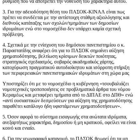
ρύθμιση που να αποτρέπει την νόθευση του χαρακτήρα αυτού.
3. Για την αδειοδότηση θέση του ΠΑΣΟΚ-ΚΙΝΑΛ είναι πως
πρέπει να συνδέεται με την αντίστοιχη στάθμη αξιολόγησης και
διεθνούς κατάταξης των σχολών/τμημάτων των δημοσίων
ιδρυμάτων ενώ στο νομοσχέδιο δεν υπάρχει καμία σχετική
πρόβλεψη.
4. Σχετικά με την ενίσχυση του δημόσιου πανεπιστημίου ο κ.
Παραστατίδης αναφέρει ότι για το ΠΑΣΟΚ σημαίνει αύξηση
χρηματοδότησης, βελτίωση κρίσιμων δεικτών ποιότητας,
στρατηγικός σχεδιασμός, σοβαρός ακαδημαϊκός χάρτης,
κατοχύρωση πραγματικού αυτοδιοίκητου και ισόρροπη στήριξη
των περιφερειακών πανεπιστημιακών ιδρυμάτων στη χώρα μας
Υποστηρίζει ότι με το νομοσχέδιο η κυβέρνηση «τσουβαλιάζει
νομοτεχνικές τροποποιήσεις σε προβληματικά άρθρα του νόμου
Κεραμέως και μεταφέρει τμήματα από το ΔΙΠΑΕ στο ΔΠΘ» ενώ
«αντί ουσιαστικών δεσμεύσεων για αύξηση της χρηματοδότησης
παραθέτει κατάλογο ήδη υφιστάμενων χρηματοδοτήσεων».
5. Όσον αφορά το σύστημα εισαγωγής στα ανώτατα ιδρύματα,
ανεξαρτήτως χαρακτήρα, δημοσίου ή μη κρατικού, οφείλει να είναι
κοινό και ενιαίο.
6. Για την γεωγραφική κατανομή, το ΠΑΣΟΚ θεωρεί ότι τα μη