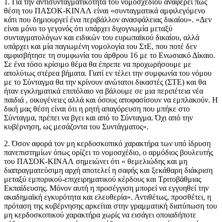
1. Για την αντισυνταγματικότητα του νομοσχεδίου αναφέρει πως
θέση του ΠΑΣΟΚ-ΚΙΝΑΛ είναι «συνταγματικά αμφιλεγόμενο
κάτι που δημιουργεί ένα περιβάλλον ανασφάλειας δικαίου». «Δεν
είναι μόνο το γεγονός ότι υπάρχει διχογνωμία μεταξύ
συνταγματολόγων και ειδικών του ευρωπαϊκού δικαίου, αλλά
υπάρχει και μία παγιωμένη νομολογία του ΣτΕ, που ποτέ δεν
αμφισβήτησε τη συμφωνία του άρθρου 16 με το Ενωσιακό Δίκαιο.
Σε ένα τόσο κρίσιμο θέμα θα έπρεπε να προχωρήσουμε με
απολύτως στέρεα βήματα. Γιατί εν τέλει την συμφωνία του νόμου
με το Σύνταγμα θα την κρίνουν ανώτατοι δικαστές (ΣΤΕ) και θα
ήταν εγκληματικά επιπόλαιο να βάλουμε σε μια περιπέτεια νέα
παιδιά , οικογένειες αλλά και όσους αποφασίσουν να εμπλακούν. Η
δική μας θέση είναι ότι η ρητή απαγόρευση που μπήκε στο
Σύνταγμα, πρέπει να βγει και από το Σύνταγμα. Όχι από την
κυβέρνηση, ως μεσάζοντα του Συντάγματος».
2. Όσον αφορά τον μη κερδοσκοπικό χαρακτήρα των υπό ίδρυση
πανεπιστημίων όπως ορίζει το νομοσχέδιο, ο αρμόδιος βουλευτής
του ΠΑΣΟΚ-ΚΙΝΑΛ σημειώνει ότι « θεμελιώδης και μη
διαπραγματεύσιμη αρχή αποτελεί η σαφής και ξεκάθαρη διάκριση
μεταξύ εμπορικού-επιχειρηματικού κέρδους και Τριτοβάθμιας
Εκπαίδευσης. Μόνον αυτή η προσέγγιση μπορεί να εγγυηθεί την
ακαδημαϊκή εγκυρότητα και ελευθερία». Αντιθέτως, προσθέτει, η
πρόταση της κυβέρνησης αρκείται στην γραμματική διατύπωση του
μη κερδοσκοπικού χαρακτήρα χωρίς να εισάγει οποιαδήποτε