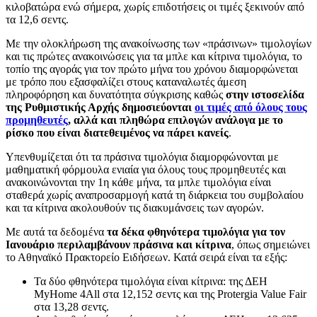
κιλοβατώρα ενώ σήμερα, χωρίς επιδοτήσεις οι τιμές ξεκινούν από
τα 12,6 σεντς.
Με την ολοκλήρωση της ανακοίνωσης των «πράσινων» τιμολογίων
και τις πρώτες ανακοινώσεις για τα μπλε και κίτρινα τιμολόγια, το
τοπίο της αγοράς για τον πρώτο μήνα του χρόνου διαμορφώνεται
με τρόπο που εξασφαλίζει στους καταναλωτές άμεση
πληροφόρηση και δυνατότητα σύγκρισης καθώς
στην ιστοσελίδα
της Ρυθμιστικής Αρχής δημοσιεύονται
οι τιμές από όλους τους
προμηθευτές
, αλλά και πληθώρα επιλογών ανάλογα με το
ρίσκο που είναι διατεθειμένος να πάρει κανείς
.
Υπενθυμίζεται ότι τα πράσινα τιμολόγια διαμορφώνονται με
μαθηματική φόρμουλα ενιαία για όλους τους προμηθευτές και
ανακοινώνονται την 1η κάθε μήνα, τα μπλε τιμολόγια είναι
σταθερά χωρίς αναπροσαρμογή κατά τη διάρκεια του συμβολαίου
και τα κίτρινα ακολουθούν τις διακυμάνσεις των αγορών.
Με αυτά τα δεδομένα
τα δέκα φθηνότερα τιμολόγια για τον
Ιανουάριο περιλαμβάνουν πράσινα και κίτρινα
, όπως σημειώνει
το Αθηναϊκό Πρακτορείο Ειδήσεων. Κατά σειρά είναι τα εξής:
Τα δύο φθηνότερα τιμολόγια είναι κίτρινα: της ΔΕΗ
MyHome 4All στα 12,152 σεντς και της Protergia Value Fair
στα 13,28 σεντς.