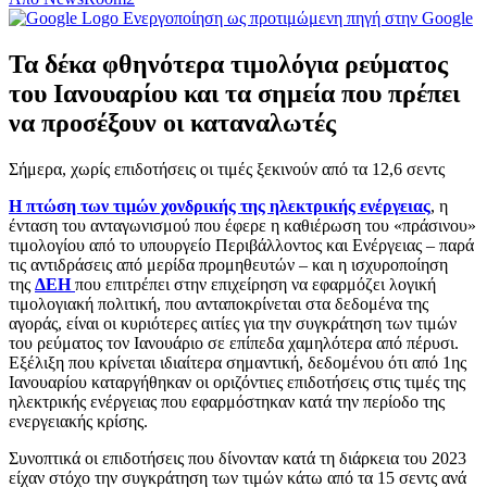
Ενεργοποίηση ως προτιμώμενη πηγή στην Google
Τα δέκα φθηνότερα τιμολόγια ρεύματος
του Ιανουαρίου και τα σημεία που πρέπει
να προσέξουν οι καταναλωτές
Σήμερα, χωρίς επιδοτήσεις οι τιμές ξεκινούν από τα 12,6 σεντς
Η πτώση των τιμών χονδρικής της ηλεκτρικής ενέργειας
, η
ένταση του ανταγωνισμού που έφερε η καθιέρωση του «πράσινου»
τιμολογίου από το υπουργείο Περιβάλλοντος και Ενέργειας – παρά
τις αντιδράσεις από μερίδα προμηθευτών – και η ισχυροποίηση
της
ΔΕΗ
που επιτρέπει στην επιχείρηση να εφαρμόζει λογική
τιμολογιακή πολιτική, που ανταποκρίνεται στα δεδομένα της
αγοράς, είναι οι κυριότερες αιτίες για την συγκράτηση των τιμών
του ρεύματος τον Ιανουάριο σε επίπεδα χαμηλότερα από πέρυσι.
Εξέλιξη που κρίνεται ιδιαίτερα σημαντική, δεδομένου ότι από 1ης
Ιανουαρίου καταργήθηκαν οι οριζόντιες επιδοτήσεις στις τιμές της
ηλεκτρικής ενέργειας που εφαρμόστηκαν κατά την περίοδο της
ενεργειακής κρίσης.
Συνοπτικά οι επιδοτήσεις που δίνονταν κατά τη διάρκεια του 2023
είχαν στόχο την συγκράτηση των τιμών κάτω από τα 15 σεντς ανά