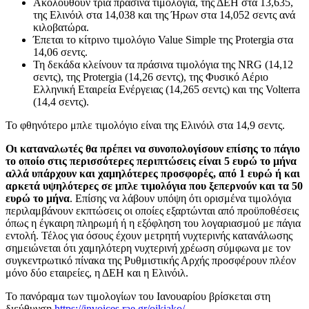
Ακολουθούν τρία πράσινα τιμολόγια, της ΔΕΗ στα 13,635,
της Ελινόιλ στα 14,038 και της Ήρων στα 14,052 σεντς ανά
κιλοβατώρα.
Έπεται το κίτρινο τιμολόγιο Value Simple της Protergia στα
14,06 σεντς.
Τη δεκάδα κλείνουν τα πράσινα τιμολόγια της NRG (14,12
σεντς), της Protergia (14,26 σεντς), της Φυσικό Αέριο
Ελληνική Εταιρεία Ενέργειας (14,265 σεντς) και της Volterra
(14,4 σεντς).
Το φθηνότερο μπλε τιμολόγιο είναι της Ελινόιλ στα 14,9 σεντς.
Οι καταναλωτές θα πρέπει να συνοπολογίσουν επίσης το πάγιο
το οποίο στις περισσότερες περιπτώσεις είναι 5 ευρώ το μήνα
αλλά υπάρχουν και χαμηλότερες προσφορές, από 1 ευρώ ή και
αρκετά υψηλότερες σε μπλε τιμολόγια που ξεπερνούν και τα 50
ευρώ το μήνα
. Επίσης να λάβουν υπόψη ότι ορισμένα τιμολόγια
περιλαμβάνουν εκπτώσεις οι οποίες εξαρτώνται από προϋποθέσεις
όπως η έγκαιρη πληρωμή ή η εξόφληση του λογαριασμού με πάγια
εντολή. Τέλος για όσους έχουν μετρητή νυχτερινής κατανάλωσης
σημειώνεται ότι χαμηλότερη νυχτερινή χρέωση σύμφωνα με τον
συγκεντρωτικό πίνακα της Ρυθμιστικής Αρχής προσφέρουν πλέον
μόνο δύο εταιρείες, η ΔΕΗ και η Ελινόιλ.
Το πανόραμα των τιμολογίων του Ιανουαρίου βρίσκεται στη
διεύθυνση
https://invoices.rae.gr/oikiako/
.