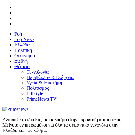
Ροή
Top News
Ελλάδα
Πολιτική
Οικονομία
Διεθνή
Θέματα
Τεχνολογία
Περιβάλλον & Ενέργεια
Υγεία & Επιστήμη
Πολιτισμός
Lifestyle
PrimeNews TV
Αξιόπιστες ειδήσεις, με σεβασμό στην παράδοση και το ήθος.
Μείνετε ενημερωμένοι για όλα τα σημαντικά γεγονότα στην
Ελλάδα και τον κόσμο.