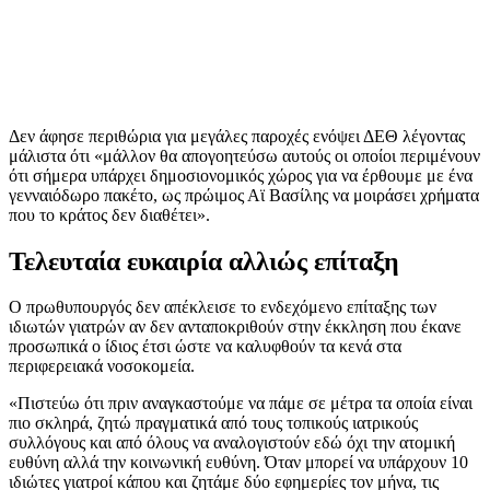
Δεν άφησε περιθώρια για μεγάλες παροχές ενόψει ΔΕΘ λέγοντας
μάλιστα ότι «μάλλον θα απογοητεύσω αυτούς οι οποίοι περιμένουν
ότι σήμερα υπάρχει δημοσιονομικός χώρος για να έρθουμε με ένα
γενναιόδωρο πακέτο, ως πρώιμος Αϊ Βασίλης να μοιράσει χρήματα
που το κράτος δεν διαθέτει».
Τελευταία ευκαιρία αλλιώς επίταξη
Ο πρωθυπουργός δεν απέκλεισε το ενδεχόμενο επίταξης των
ιδιωτών γιατρών αν δεν ανταποκριθούν στην έκκληση που έκανε
προσωπικά ο ίδιος έτσι ώστε να καλυφθούν τα κενά στα
περιφερειακά νοσοκομεία.
«Πιστεύω ότι πριν αναγκαστούμε να πάμε σε μέτρα τα οποία είναι
πιο σκληρά, ζητώ πραγματικά από τους τοπικούς ιατρικούς
συλλόγους και από όλους να αναλογιστούν εδώ όχι την ατομική
ευθύνη αλλά την κοινωνική ευθύνη. Όταν μπορεί να υπάρχουν 10
ιδιώτες γιατροί κάπου και ζητάμε δύο εφημερίες τον μήνα, τις