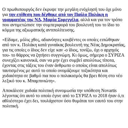
Ο πρωθυπουργός δεν έκρυψε την μεγάλη ενόχλησή του όχι μόνο
για
την επίθεση που δέχθηκε από τον Παύλο Πολάκη η
γραμματέας της ΝΔ, Μαρία Συρεγγέλα
, αλλά και για τον τρόπο
που αντιμετώπισε την συμπεριφορά του βουλευτή του το ίδιο το
κόμμα της αξιωματικής αντιπολίτευσης.
«Είδαμε, μόλις χθες, αδιανόητες κουβέντες οι οποίες ειπώθηκαν
από τον κ. Πολάκη κατά γυναίκας βουλευτή της Νέας Δημοκρατίας,
για τις οποίες ο ίδιος δεν είχε καν -ο ίδιος, τονίζω, όχι ο αρχηγός
του- το θάρρος να ζητήσει συγγνώμη. Κι όμως, σήμερα ο ΣΥΡΙΖΑ
συνεχίζει κανονικά, σαν να μην έχει συμβεί απολύτως τίποτα,
έχοντας στις τάξεις του έναν άνθρωπο ο οποίος είναι απολύτως
ταυτισμένος με αυτό το οποίο ονομάζουμε τοξικότητα και
χυδαιότητα σε βαθμό πια που ο πολακισμός θα βρει θέση στο νέο
λεξικό του κ. Μπαμπινιώτη».
Αποκάλεσε χυδαία πολιτική συνομωσία την υπόθεση Novartis
λέγοντας ότι αυτό το οποίο έγινε από το ΣΥΡΙΖΑ το 2018 ήταν ό,τι
αθλιέστερο έχει δει, τουλάχιστον όσο θυμάται τον εαυτό του στην
πολιτική.