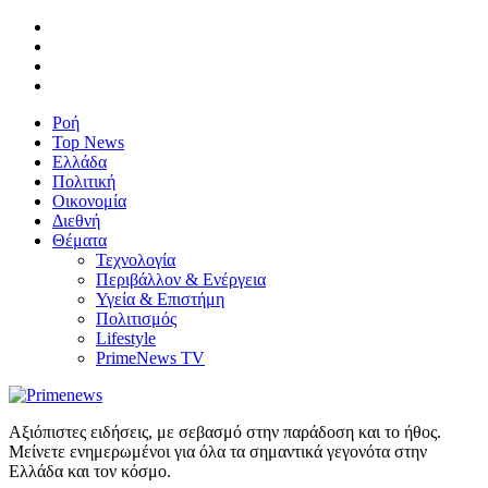
Ροή
Top News
Ελλάδα
Πολιτική
Οικονομία
Διεθνή
Θέματα
Τεχνολογία
Περιβάλλον & Ενέργεια
Υγεία & Επιστήμη
Πολιτισμός
Lifestyle
PrimeNews TV
Αξιόπιστες ειδήσεις, με σεβασμό στην παράδοση και το ήθος.
Μείνετε ενημερωμένοι για όλα τα σημαντικά γεγονότα στην
Ελλάδα και τον κόσμο.