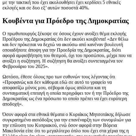
με την τακτική που έχει ακολουθήσει έχει κερδίσει 5 εθνικές
εκλογές και σε δυο εξ’ αυτών ποσοστά 40%.
Κουβέντα για Πρόεδρο της Δημοκρατίας
Ο πρωθυπουργός ξέκοψε σε όσους έχουν ανοίξει θέμα εκλογής
Προέδρου της Δημοκρατίας ότι δεν ακούει κουβέντα! «Δεν θέλω
και δεν πρόκειται να δεχτώ να ακούσω από κανέναν βουλευτή
οποιαδήποτε άποψη για την Προεδρία της Δημοκρατίας, διότι
αφορά αμφισβήτηση του θεσμού, όχι του προσώπου, μέχρι που να
ανοίξει η συζήτηση. Η συζήτηση θα ανοίξει συντεταγμένα τον
Φεβρουάριο του 2025».
Ωστόσο, έθεσε όλους προ των ευθυνών τους λέγοντας ότι
«Προφανώς και δεν κάθομαι εδώ σε αυτό το γραφείο να
αποφασίζω μόνος μου, σέβομαι όμως απόλυτα και τη
συνταγματική επιταγή η οποία περιγράφει τον ή την Πρόεδρο της
Δημοκρατίας ως ένα πρόσωπο το οποίο πρέπει να έχει ευρύτερη
αποδοχή».
Όσον αφορά στα εθνικά θέματα ο Κυριάκος Μητσοτάκης δήλωσε
συγκρατημένα αισιόδοξος για την επανέναρξη των συνομιλιών για
την επίλυση του Κυπριακού, ενώ όσον αφορά στην Βόρεια
Μακεδονία είπε ότι το μεγαλύτερο όπλο που έχει στα χέρια της η