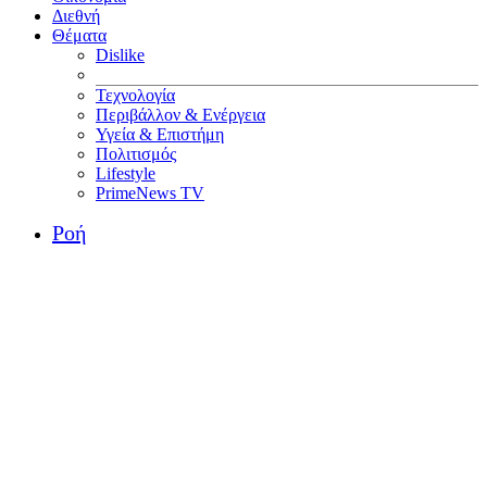
Διεθνή
Θέματα
Dislike
Τεχνολογία
Περιβάλλον & Ενέργεια
Υγεία & Επιστήμη
Πολιτισμός
Lifestyle
PrimeNews TV
Ροή