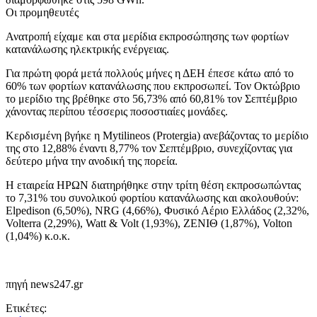
Οι προμηθευτές
Ανατροπή είχαμε και στα μερίδια εκπροσώπησης των φορτίων
κατανάλωσης ηλεκτρικής ενέργειας.
Για πρώτη φορά μετά πολλούς μήνες η ΔΕΗ έπεσε κάτω από το
60% των φορτίων κατανάλωσης που εκπροσωπεί. Τον Οκτώβριο
το μερίδιο της βρέθηκε στο 56,73% από 60,81% τον Σεπτέμβριο
χάνοντας περίπου τέσσερις ποσοστιαίες μονάδες.
Κερδισμένη βγήκε η Mytilineos (Protergia) ανεβάζοντας το μερίδιο
της στο 12,88% έναντι 8,77% τον Σεπτέμβριο, συνεχίζοντας για
δεύτερο μήνα την ανοδική της πορεία.
Η εταιρεία ΗΡΩΝ διατηρήθηκε στην τρίτη θέση εκπροσωπώντας
το 7,31% του συνολικού φορτίου κατανάλωσης και ακολουθούν:
Elpedison (6,50%), NRG (4,66%), Φυσικό Αέριο Ελλάδος (2,32%,
Volterra (2,29%), Watt & Volt (1,93%), ΖΕΝΙΘ (1,87%), Volton
(1,04%) κ.ο.κ.
πηγή news247.gr
Ετικέτες: