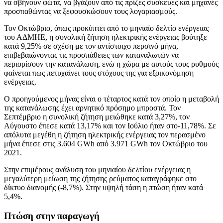
να σβήνουν φώτα, να βγάζουν από τις πρίζες συσκευές και μηχανές
προσπαθώντας να ξεφουσκώσουν τους λογαριασμούς.
Τον Οκτώβριο, όπως προκύπτει από το μηνιαίο δελτίο ενέργειας
του ΑΔΜΗΕ, η συνολική ζήτηση ηλεκτρικής ενέργειας βούτηξε
κατά 9,25% σε σχέση με τον αντίστοιχο περσινό μήνα,
επιβεβαιώνοντας τις προσπάθειες των καταναλωτών να
περιορίσουν την κατανάλωση, ενώ η χώρα με αυτούς τους ρυθμούς
φαίνεται πως πετυχαίνει τους στόχους της για εξοικονόμηση
ενέργειας.
Ο προηγούμενος μήνας είναι ο τέταρτος κατά τον οποίο η μεταβολή
της κατανάλωσης έχει αρνητικό πρόσημο μπροστά. Τον
Σεπτέμβριο η συνολική ζήτηση μειώθηκε κατά 3,27%, τον
Αύγουστο έπεσε κατά 13,17% και τον Ιούλιο ήταν στο-11,78%. Σε
απόλυτα μεγέθη η ζήτηση ηλεκτρικής ενέργειας τον περασμένο
μήνα έπεσε στις 3.604 GWh από 3.971 GWh τον Οκτώβριο του
2021.
Στην επιμέρους ανάλυση του μηνιαίου δελτίου ενέργειας η
μεγαλύτερη μείωση της ζήτησης ρεύματος καταγράφηκε στο
δίκτυο διανομής (-8,7%). Στην υψηλή τάση η πτώση ήταν κατά
5,4%.
Πτώση στην παραγωγή