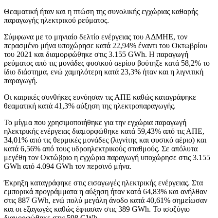
Θεαματική ήταν και η πτώση της συνολικής εγχώριας καθαρής
παραγωγής ηλεκτρικού ρεύματος.
Σύμφωνα με το μηνιαίο δελτίο ενέργειας του ΑΔΜΗΕ, τον
περασμένο μήνα υποχώρησε κατά 22,94% έναντι του Οκτωβρίου
του 2021 και διαμορφώθηκε στις 3.155 GWh. Η παραγωγή
ρεύματος από τις μονάδες φυσικού αερίου βούτηξε κατά 58,2% το
ίδιο διάστημα, ενώ χαμηλότερη κατά 23,3% ήταν και η λιγνιτική
παραγωγή.
Οι καιρικές συνθήκες ευνόησαν τις ΑΠΕ καθώς καταγράφηκε
θεαματική κατά 41,3% αύξηση της ηλεκτροπαραγωγής.
Το μίγμα που χρησιμοποιήθηκε για την εγχώρια παραγωγή
ηλεκτρικής ενέργειας διαμορφώθηκε κατά 59,43% από τις ΑΠΕ,
34,01% από τις θερμικές μονάδες (λιγνίτης και φυσικό αέριο) και
κατά 6,56% από τους υδροηλεκτρικούς σταθμούς. Σε απόλυτα
μεγέθη τον Οκτώβριο η εγχώρια παραγωγή υποχώρησε στις 3.155
GWh από 4.094 GWh τον περσινό μήνα.
Έκρηξη καταγράφηκε στις εισαγωγές ηλεκτρικής ενέργειας. Στα
εμπορικά προγράμματα η αύξηση ήταν κατά 64,83% και ανήλθαν
στις 887 GWh, ενώ πολύ μεγάλη άνοδο κατά 40,61% σημείωσαν
και οι εξαγωγές καθώς έφτασαν στις 389 GWh. Το ισοζύγιο
διαμορφώθηκε στις 598 GWh.