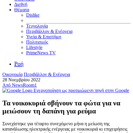
Διεθνή
Θέματα
Dislike
Τεχνολογία
Περιβάλλον & Ενέργεια
Υγεία & Επιστήμη
Πολιτισμός
Lifestyle
PrimeNews TV
Ροή
Οικονομία
Περιβάλλον & Ενέργεια
28 Νοεμβρίου 2022
Από
NewsRoom1
Ενεργοποίηση ως προτιμώμενη πηγή στην Google
Τα νοικοκυριά σβήνουν τα φώτα για να
μειώσουν τη δαπάνη για ρεύμα
Συνεχίστηκε για τέταρτο συνεχόμενο μήνα η μείωση της
κατανάλωσης ηλεκτρικής ενέργειας με νοικοκυριά κι επιχειρήσεις