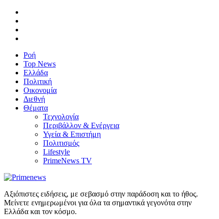
Ροή
Top News
Ελλάδα
Πολιτική
Οικονομία
Διεθνή
Θέματα
Τεχνολογία
Περιβάλλον & Ενέργεια
Υγεία & Επιστήμη
Πολιτισμός
Lifestyle
PrimeNews TV
Αξιόπιστες ειδήσεις, με σεβασμό στην παράδοση και το ήθος.
Μείνετε ενημερωμένοι για όλα τα σημαντικά γεγονότα στην
Ελλάδα και τον κόσμο.