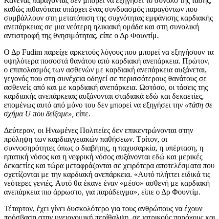
Κανένας παράγοντας δεν μπορεί να εξηγήσει το σύνολο της τάσης,
καθώς πιθανότατα υπάρχει ένας συνδυασμός παραγόντων που
συμβάλλουν στη μετατόπιση της συχνότητας εμφάνισης καρδιακής
ανεπάρκειας σε μια νεότερη ηλικιακή ομάδα και στη συνολική
αντιστροφή της θνησιμότητας, είπε ο Δρ Φουντίμ.
Ο Δρ Fudim παρείχε αρκετούς λόγους που μπορεί να εξηγήσουν τα
υψηλότερα ποσοστά θανάτου από καρδιακή ανεπάρκεια. Πρώτον,
ο επιπολασμός των ασθενών με καρδιακή ανεπάρκεια αυξάνεται,
γεγονός που στη συνέχεια οδηγεί σε περισσότερους θανάτους σε
ασθενείς από και με καρδιακή ανεπάρκεια. Ωστόσο, οι τάσεις της
καρδιακής ανεπάρκειας αυξάνονται σταδιακά εδώ και δεκαετίες,
επομένως αυτό από μόνο του δεν μπορεί να εξηγήσει την
«τάση σε
σχήμα U που δείξαμε»,
είπε.
Δεύτερον, οι Ηνωμένες Πολιτείες δεν επικεντρώνονται στην
πρόληψη των καρδιαγγειακών παθήσεων. Τρίτον, οι
συννοσηρότητες όπως ο διαβήτης, η παχυσαρκία, η υπέρταση, η
ηπατική νόσος και η νεφρική νόσος αυξάνονται εδώ και μερικές
δεκαετίες και τώρα μεταφράζονται σε χειρότερα αποτελέσματα που
σχετίζονται με την καρδιακή ανεπάρκεια. «Αυτό πλήττει ειδικά τις
νεότερες γενιές. Αυτό θα έκανε έναν «μέσο» ασθενή με καρδιακή
ανεπάρκεια πιο άρρωστο, για παράδειγμα», είπε ο Δρ Φουντίμ.
Τέταρτον, έχει γίνει δυσκολότερο για τους ανθρώπους να έχουν
πρόσβαση στην υγειονομική περίθαλψη, σε ιατρικούς παρόχους και