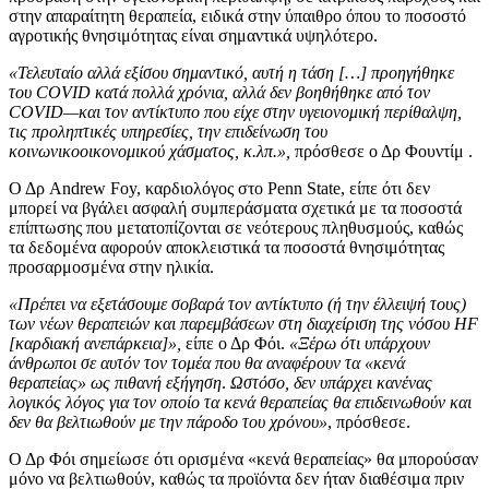
στην απαραίτητη θεραπεία, ειδικά στην ύπαιθρο όπου το ποσοστό
αγροτικής θνησιμότητας είναι σημαντικά υψηλότερο.
«Τελευταίο αλλά εξίσου σημαντικό, αυτή η τάση […] προηγήθηκε
του COVID κατά πολλά χρόνια, αλλά δεν βοηθήθηκε από τον
COVID—και τον αντίκτυπο που είχε στην υγειονομική περίθαλψη,
τις προληπτικές υπηρεσίες, την επιδείνωση του
κοινωνικοοικονομικού χάσματος, κ.λπ.»,
πρόσθεσε ο Δρ Φουντίμ .
Ο Δρ Andrew Foy, καρδιολόγος στο Penn State, είπε ότι δεν
μπορεί να βγάλει ασφαλή συμπεράσματα σχετικά με τα ποσοστά
επίπτωσης που μετατοπίζονται σε νεότερους πληθυσμούς, καθώς
τα δεδομένα αφορούν αποκλειστικά τα ποσοστά θνησιμότητας
προσαρμοσμένα στην ηλικία.
«Πρέπει να εξετάσουμε σοβαρά τον αντίκτυπο (ή την έλλειψή τους)
των νέων θεραπειών και παρεμβάσεων στη διαχείριση της νόσου HF
[καρδιακή ανεπάρκεια]»,
είπε ο Δρ Φόι.
«Ξέρω ότι υπάρχουν
άνθρωποι σε αυτόν τον τομέα που θα αναφέρουν τα «κενά
θεραπείας» ως πιθανή εξήγηση
.
Ωστόσο, δεν υπάρχει κανένας
λογικός λόγος για τον οποίο τα κενά θεραπείας θα επιδεινωθούν και
δεν θα βελτιωθούν με την πάροδο του χρόνου»
, πρόσθεσε.
Ο Δρ Φόι σημείωσε ότι ορισμένα «κενά θεραπείας» θα μπορούσαν
μόνο να βελτιωθούν, καθώς τα προϊόντα δεν ήταν διαθέσιμα πριν