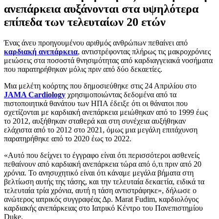
ανεπάρκεια αυξάνονται στα υψηλότερα
επίπεδα των τελευταίων 20 ετών
Ένας άνευ προηγουμένου αριθμός ανθρώπων πεθαίνει από
καρδιακή ανεπάρκεια
, αντιστρέφοντας πλήρως τις μακροχρόνιες
μειώσεις στα ποσοστά θνησιμότητας από καρδιαγγειακά νοσήματα
που παρατηρήθηκαν μόλις πριν από δύο δεκαετίες.
Μια μελέτη κοόρτης που δημοσιεύθηκε στις 24 Απριλίου στο
JAMA Cardiology
χρησιμοποιώντας δεδομένα από τα
πιστοποιητικά θανάτου των ΗΠΑ έδειξε ότι οι θάνατοι που
σχετίζονται με καρδιακή ανεπάρκεια μειώθηκαν από το 1999 έως
το 2012, αυξήθηκαν σταθερά και στη συνέχεια αυξήθηκαν
ελάχιστα από το 2012 στο 2021, όμως μια μεγάλη επιτάχυνση
παρατηρήθηκε από το 2020 έως το 2022.
«Αυτό που δείχνει το έγγραφο είναι ότι περισσότεροι ασθενείς
πεθαίνουν από καρδιακή ανεπάρκεια τώρα από ό,τι πριν από 20
χρόνια. Το ανησυχητικό είναι ότι κάναμε μεγάλα βήματα στη
βελτίωση αυτής της τάσης, και την τελευταία δεκαετία, ειδικά τα
τελευταία τρία χρόνια, αυτή η τάση αντιστράφηκε», δήλωσε ο
ανώτερος ιατρικός συγγραφέας Δρ. Marat Fudim, καρδιολόγος
καρδιακής ανεπάρκειας στο Ιατρικό Κέντρο του Πανεπιστημίου
Duke.