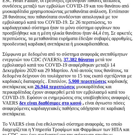
ESC Heart Failure, οι ερευνητές ερεύνησαν πιθανές αιτιώδεις
συνδέσεις μεταξύ των εμβολίων COVID-19 και του θανάτου από
μυοκαρδίτιδα χρησιμοποιώντας μεταθανάτια ανάλυση. Εντόπισαν
28 θανάτους που πιθανότατα συνδέονταν αιτιολογικά με τον
εμβολιασμό κατά του COVID-19. Σε 26 περιπτώσεις, το
καρδιαγγειακό σύστημα ήταν το μόνο σύστημα οργάνων που
προσβλήθηκε και η μέση ηλικία θανάτου ήταν 44,4 έτη. Σε αρκετές
περιπτώσεις, τα μεταθανάτια ευρήματα έδειξαν σοβαρές αρρυθμίες,
προοδευτική καρδιακή ανεπάρκεια ή μυοκαρδιοπάθεια.
Σύμφωνα με δεδομένα από το σύστημα αναφοράς ανεπιθύμητων
ενεργειών του CDC (VAERS),
37.382 θάνατοι
μετά τον
εμβολιασμό κατά του COVID-19 αναφέρθηκαν μεταξύ 14
Δεκεμβρίου 2020 και 29 Μαρτίου. Από αυτούς τους θανάτους, τα
δεδομένα δείχνουν ότι τουλάχιστον το 15 τοις εκατό σχετίζονται με
καρδιακές διαταραχές . Επιπλέον,
5.900 περιπτώσεις
καρδιακής
ανεπάρκειας και
26.944 περιπτώσεις
μυοκαρδίτιδας και
περικαρδίτιδας έχουν αναφερθεί μετά τον εμβολιασμό κατά του
COVID-19. Εφόσον οι ενημερώσεις στις υποβληθείσες αναφορές
VAERS
δεν είναι διαθέσιμες στο κοινό
,
είναι άγνωστο πόσες
αναφερόμενες καρδιαγγειακές παθήσεις οδήγησαν σε καρδιακή
ανεπάρκεια.
Το VAERS είναι ένα εθελοντικό σύστημα αναφοράς, το οποίο
διαχειρίζεται η Υπηρεσία Τροφίμων και Φαρμάκων των ΗΠΑ και
το CDC, που έχει σχεδιαστεί για την ανίχνευση σημάτων