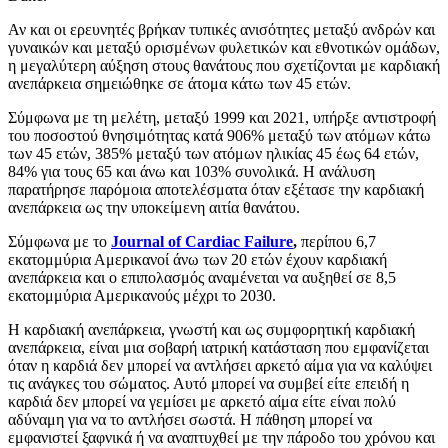
Αν και οι ερευνητές βρήκαν τυπικές ανισότητες μεταξύ ανδρών και
γυναικών και μεταξύ ορισμένων φυλετικών και εθνοτικών ομάδων,
η μεγαλύτερη αύξηση στους θανάτους που σχετίζονται με καρδιακή
ανεπάρκεια σημειώθηκε σε άτομα κάτω των 45 ετών.
Σύμφωνα με τη μελέτη, μεταξύ 1999 και 2021, υπήρξε αντιστροφή
του ποσοστού θνησιμότητας κατά 906% μεταξύ των ατόμων κάτω
των 45 ετών, 385% μεταξύ των ατόμων ηλικίας 45 έως 64 ετών,
84% για τους 65 και άνω και 103% συνολικά. Η ανάλυση
παρατήρησε παρόμοια αποτελέσματα όταν εξέτασε την καρδιακή
ανεπάρκεια ως την υποκείμενη αιτία θανάτου.
Σύμφωνα με το
Journal of Cardiac Failure
,
περίπου 6,7
εκατομμύρια Αμερικανοί άνω των 20 ετών έχουν καρδιακή
ανεπάρκεια και ο επιπολασμός αναμένεται να αυξηθεί σε 8,5
εκατομμύρια Αμερικανούς μέχρι το 2030.
Η καρδιακή ανεπάρκεια, γνωστή και ως συμφορητική καρδιακή
ανεπάρκεια, είναι μια σοβαρή ιατρική κατάσταση που εμφανίζεται
όταν η καρδιά δεν μπορεί να αντλήσει αρκετό αίμα για να καλύψει
τις ανάγκες του σώματος. Αυτό μπορεί να συμβεί είτε επειδή η
καρδιά δεν μπορεί να γεμίσει με αρκετό αίμα είτε είναι πολύ
αδύναμη για να το αντλήσει σωστά. Η πάθηση μπορεί να
εμφανιστεί ξαφνικά ή να αναπτυχθεί με την πάροδο του χρόνου και