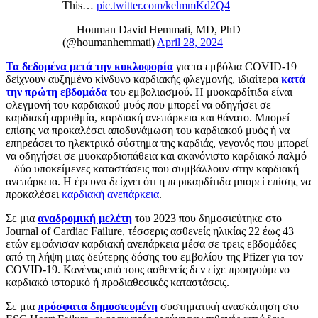
This…
pic.twitter.com/kelmmKd2Q4
— Houman David Hemmati, MD, PhD
(@houmanhemmati)
April 28, 2024
Τα δεδομένα μετά την κυκλοφορία
για τα εμβόλια COVID-19
δείχνουν αυξημένο κίνδυνο καρδιακής φλεγμονής, ιδιαίτερα
κατά
την πρώτη εβδομάδα
του εμβολιασμού. Η μυοκαρδίτιδα είναι
φλεγμονή του καρδιακού μυός που μπορεί να οδηγήσει σε
καρδιακή αρρυθμία, καρδιακή ανεπάρκεια και θάνατο. Μπορεί
επίσης να προκαλέσει αποδυνάμωση του καρδιακού μυός ή να
επηρεάσει το ηλεκτρικό σύστημα της καρδιάς, γεγονός που μπορεί
να οδηγήσει σε μυοκαρδιοπάθεια και ακανόνιστο καρδιακό παλμό
– δύο υποκείμενες καταστάσεις που συμβάλλουν στην καρδιακή
ανεπάρκεια. Η έρευνα δείχνει ότι η περικαρδίτιδα μπορεί επίσης να
προκαλέσει
καρδιακή ανεπάρκεια
.
Σε μια
αναδρομική μελέτη
του 2023 που δημοσιεύτηκε στο
Journal of Cardiac Failure, τέσσερις ασθενείς ηλικίας 22 έως 43
ετών εμφάνισαν καρδιακή ανεπάρκεια μέσα σε τρεις εβδομάδες
από τη λήψη μιας δεύτερης δόσης του εμβολίου της Pfizer για τον
COVID-19. Κανένας από τους ασθενείς δεν είχε προηγούμενο
καρδιακό ιστορικό ή προδιαθεσικές καταστάσεις.
Σε μια
πρόσφατα δημοσιευμένη
συστηματική ανασκόπηση στο