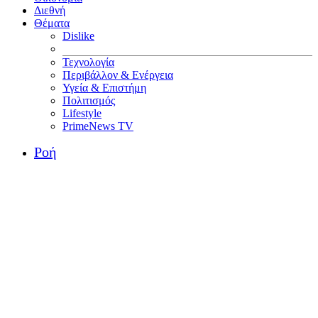
Διεθνή
Θέματα
Dislike
Τεχνολογία
Περιβάλλον & Ενέργεια
Υγεία & Επιστήμη
Πολιτισμός
Lifestyle
PrimeNews TV
Ροή