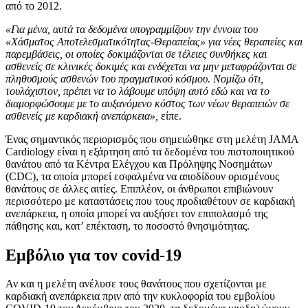
από το 2012.
«Για μένα, αυτά τα δεδομένα υπογραμμίζουν την έννοια του
«Χάσματος Αποτελεσματικότητας-Θεραπείας» για νέες θεραπείες και
παρεμβάσεις, οι οποίες δοκιμάζονται σε τέλειες συνθήκες και
ασθενείς σε κλινικές δοκιμές και ενδέχεται να μην μεταφράζονται σε
πληθυσμούς ασθενών του πραγματικού κόσμου. Νομίζω ότι,
τουλάχιστον, πρέπει να το λάβουμε υπόψη αυτό εδώ και να το
διαμορφώσουμε με το αυξανόμενο κόστος των νέων θεραπειών σε
ασθενείς με καρδιακή ανεπάρκεια»,
είπε.
Ένας σημαντικός περιορισμός που σημειώθηκε στη μελέτη JAMA
Cardiology είναι η εξάρτηση από τα δεδομένα του πιστοποιητικού
θανάτου από τα Κέντρα Ελέγχου και Πρόληψης Νοσημάτων
(CDC), τα οποία μπορεί εσφαλμένα να αποδίδουν ορισμένους
θανάτους σε άλλες αιτίες. Επιπλέον, οι άνθρωποι επιβιώνουν
περισσότερο με καταστάσεις που τους προδιαθέτουν σε καρδιακή
ανεπάρκεια, η οποία μπορεί να αυξήσει τον επιπολασμό της
πάθησης και, κατ’ επέκταση, το ποσοστό θνησιμότητας.
Εμβόλιο για τον covid-19
Αν και η μελέτη ανέλυσε τους θανάτους που σχετίζονται με
καρδιακή ανεπάρκεια πριν από την κυκλοφορία του εμβολίου