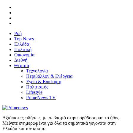
Ροή
Top News
Ελλάδα
Πολιτική
Οικονομία
Διεθνή
Θέματα
Τεχνολογία
Περιβάλλον & Ενέργεια
Υγεία & Επιστήμη
Πολιτισμός
Lifestyle
PrimeNews TV
Αξιόπιστες ειδήσεις, με σεβασμό στην παράδοση και το ήθος.
Μείνετε ενημερωμένοι για όλα τα σημαντικά γεγονότα στην
Ελλάδα και τον κόσμο.