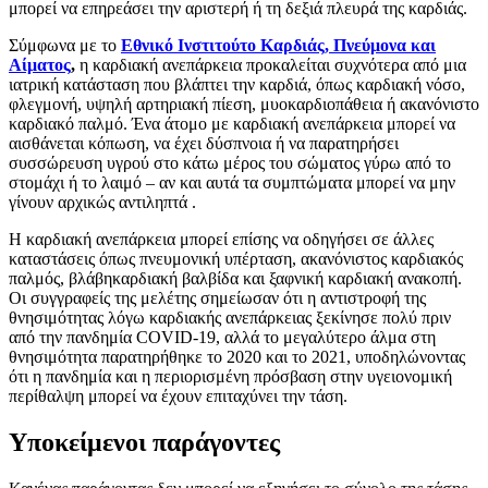
μπορεί να επηρεάσει την αριστερή ή τη δεξιά πλευρά της καρδιάς.
Σύμφωνα με το
Εθνικό Ινστιτούτο Καρδιάς, Πνεύμονα και
Αίματος
,
η καρδιακή ανεπάρκεια προκαλείται συχνότερα από μια
ιατρική κατάσταση που βλάπτει την καρδιά, όπως καρδιακή νόσο,
φλεγμονή, υψηλή αρτηριακή πίεση, μυοκαρδιοπάθεια ή ακανόνιστο
καρδιακό παλμό. Ένα άτομο με καρδιακή ανεπάρκεια μπορεί να
αισθάνεται κόπωση, να έχει δύσπνοια ή να παρατηρήσει
συσσώρευση υγρού στο κάτω μέρος του σώματος γύρω από το
στομάχι ή το λαιμό – αν και αυτά τα συμπτώματα μπορεί να μην
γίνουν αρχικώς αντιληπτά .
Η καρδιακή ανεπάρκεια μπορεί επίσης να οδηγήσει σε άλλες
καταστάσεις όπως πνευμονική υπέρταση, ακανόνιστος καρδιακός
παλμός, βλάβηκαρδιακή βαλβίδα και ξαφνική καρδιακή ανακοπή.
Οι συγγραφείς της μελέτης σημείωσαν ότι η αντιστροφή της
θνησιμότητας λόγω καρδιακής ανεπάρκειας ξεκίνησε πολύ πριν
από την πανδημία COVID-19, αλλά το μεγαλύτερο άλμα στη
θνησιμότητα παρατηρήθηκε το 2020 και το 2021, υποδηλώνοντας
ότι η πανδημία και η περιορισμένη πρόσβαση στην υγειονομική
περίθαλψη μπορεί να έχουν επιταχύνει την τάση.
Υποκείμενοι παράγοντες