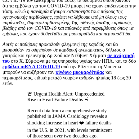
COVID-19 τον Δεκέμβριο του 2020, τα δεδομένα υποδηλώνουν
ότι τα εμβόλια για τον COVID-19 μπορεί να έχουν επιδεινώσει την
τάση.
«Ενώ η πανδημία σίγουρα καταπόνησε τους πόρους της
υγειονομικής περίθαλψης, πρέπει να λάβουμε υπόψη όλους τους
παράγοντες, συμπεριλαμβανομένης της πιθανής άμεσης καρδιακής
βλάβης από τον COVID-19 και πιθανώς από παρεμβάσεις όπως τα
εμβόλια, που έχουν συσχετιστεί με μυοκαρδίτιδα και περικαρδίτιδα.
Αυτές οι παθήσεις προκαλούν φλεγμονή της καρδιάς και θα
μπορούσαν να οδηγήσουν σε καρδιακή ανεπάρκεια»,
δήλωσε ο
γιατρός και ερευνητής Δρ Χούμαν Ντέιβιντ Χέμματι
σε ανάρτησή
του
στο X. Σύμφωνα με τις υπηρεσίες υγείας των ΗΠΑ, και τα δύο
εμβόλια mRNA COVID-19
από την Pfizer και τη Moderna
μπορούν να αυξήσουν τον
κίνδυνο μυοκαρδίτιδας
και
περικαρδίτιδας, ειδικά μεταξύ νεαρών ανδρών ηλικίας 18 έως 39
ετών.
🚨 Urgent Health Alert: Unprecedented
Rise in Heart Failure Deaths 🚨
Recent data from a comprehensive study
published in JAMA Cardiology reveals a
shocking increase in heart ❤️ failure deaths
in the U.S. in 2021, with levels reminiscent
of those seen over two decades ago.