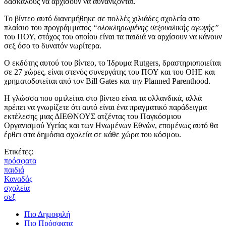
δασκάλους να αρχίσουν να αυνανίζονται.
Το βίντεο αυτό διανεμήθηκε σε πολλές χιλιάδες σχολεία στο
πλαίσιο του προγράμματος
“ολοκληρωμένης σεξουαλικής αγωγής”
του ΠΟΥ, στόχος του οποίου είναι τα παιδιά να αρχίσουν να κάνουν
σεξ όσο το δυνατόν νωρίτερα.
Ο εκδότης αυτού του βίντεο, το Ίδρυμα Rutgers, δραστηριοποιείται
σε 27 χώρες, είναι στενός συνεργάτης του ΠΟΥ και του ΟΗΕ και
χρηματοδοτείται από τον Bill Gates και την Planned Parenthood.
Η γλώσσα που ομιλείται στο βίντεο είναι τα ολλανδικά, αλλά
πρέπει να γνωρίζετε ότι αυτό είναι ένα πραγματικό παράδειγμα
εκτέλεσης μιας ΔΙΕΘΝΟΥΣ ατζέντας του Παγκόσμιου
Οργανισμού Υγείας και των Ηνωμένων Εθνών, επομένως αυτό θα
έρθει στα δημόσια σχολεία σε κάθε χώρα του κόσμου.
Ετικέτες:
πρόσφατα
παιδιά
Καναδάς
σχολεία
σεξ
Πιο Δημοφιλή
Πιο Πρόσφατα