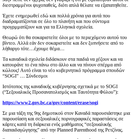
διεστραμμένοι ψυχοπαθείς, διότι απλά θέλατε να εξαπατηθείτε.
Έχετε ενημερωθεί εδώ και πολλά χρόνια για αυτά που
διαδραματίζονται σε όλο το πλανήτη και που σύντομα
προγρμματίζουν και για τα Ελληνικά σχολεία.
Θεωρώ ότι θα σοκαριστείτε όλοι με το περιεχόμενο αυτού του
βίντεο. Αλλά εάν δεν σοκαριστείτε και δεν ξυπνήσετε από το
λήθαργο τότε…έχουμε θέμα…
Τα καναδικά σχολεία διδάσκουν στα παιδιά να χέζουν και να
κατουράνε το ένα πάνω στο άλλο και να πίνουν σπέρμα από
κώλους! Αυτό είναι το νέο κυβερνητικό πρόγραμμα σπουδών
“SOGI” … Σύνδεσμοι
Ιστότοπος της καναδικής κυβέρνησης σχετικά με το SOGI
(“Σεξουαλικός Προσανατολισμός και Ταυτότητα Φύλου”):
https://www2.gov.bc.ca/gov/content/erase/sogi
Σε μια τάξη της 9ης δημοτικού στον Καναδά παρουσιάστηκε μια
παρουσίαση και σεξουαλικές πορνογραφικές παραστάσεις σε
κάρτες κατά τη διάρκεια ενός μαθήματος “σεξουαλικής
διαπαιδαγώγησης” από την Planned Parenthood της Ρετζίνας.