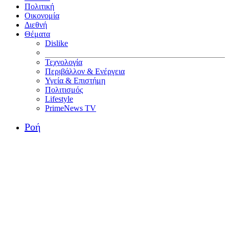
Πολιτική
Οικονομία
Διεθνή
Θέματα
Dislike
Τεχνολογία
Περιβάλλον & Ενέργεια
Υγεία & Επιστήμη
Πολιτισμός
Lifestyle
PrimeNews TV
Ροή