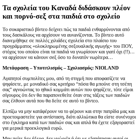
Τα σχολεία του Καναδά διδάσκουν πλέον
και πoρνό-σεξ στα παιδιά στο σχολείο
Το σοκαριστικό βίντεο δείχνει πώς τα παιδιά ενθαρρύνονται από
τους δασκάλους να αρχίσουν να αυνaνίζoνται. Το βίντεο αυτό
διανεμήθηκε σε πολλές χιλιάδες σχολεία στο πλαίσιο του
προγράμματος «ολοκληρωμένης σeξoυαλικής αγωγής» του ΠΟΥ,
στόχος του οποίου είναι τα παιδιά να γνωρίσουν και γιατί όχι (!!)…
να αρχίσουν να κάνουν σeξ όσο το δυνατόν νωρίτερα…
Μετάφραση – Υποτιτλισμός – Σχολιασμός: NIOLAND
Αγαπητοί συμπολίτες μου, από τη στιγμή που αποφασίζετε να
ψηφίσετε, με μοναδικό σας κριτήριο “πόσα θα μπούνε στη τσέπη
σας” αγνοώντας το ηθικό κομμάτι αυτών που ψηφίζετε, τότε είμαι
σίγουρος ότι δεν θα παραπονεθείτε όταν στις τάξεις των παιδιών
σας έλθουν αυτά που θα δείτε σε αυτό το βίντεο.
Ελπίζω να μην κατάφέρουν να το φέρουν και στην πατρίδα μας και
προετοιμαστείτε για αντίσταση, διότι αλλιώτικα θα είστε συνένοχοι
στο έγκλημα κατά των παιδιών σας και απλά θα έχετε εξαγοραστεί
για μερικά προεκλογικά ευρώ.
Μην πείτε δεν ήξερα, δεν γνώριζα ή ότι με εξαπάτησαν αυτοί οι