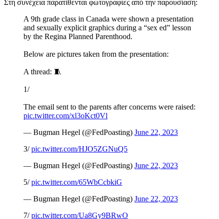
Στη συνέχεια παρατίθενται φωτογραφίες από την παρουσίαση:
A 9th grade class in Canada were shown a presentation
and sexually explicit graphics during a “sex ed” lesson
by the Regina Planned Parenthood.
Below are pictures taken from the presentation:
A thread: 🧵
1/
The email sent to the parents after concerns were raised:
pic.twitter.com/xl3oKct0Vl
— Bugman Hegel (@FedPoasting)
June 22, 2023
3/
pic.twitter.com/HJO5ZGNuQ5
— Bugman Hegel (@FedPoasting)
June 22, 2023
5/
pic.twitter.com/65WbCcbkiG
— Bugman Hegel (@FedPoasting)
June 22, 2023
7/
pic.twitter.com/Ua8Gy9BRwO