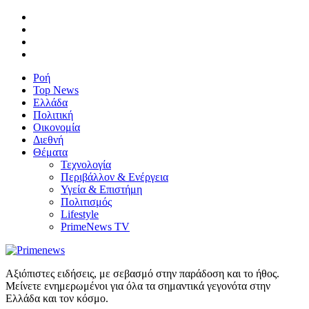
Ροή
Top News
Ελλάδα
Πολιτική
Οικονομία
Διεθνή
Θέματα
Τεχνολογία
Περιβάλλον & Ενέργεια
Υγεία & Επιστήμη
Πολιτισμός
Lifestyle
PrimeNews TV
Αξιόπιστες ειδήσεις, με σεβασμό στην παράδοση και το ήθος.
Μείνετε ενημερωμένοι για όλα τα σημαντικά γεγονότα στην
Ελλάδα και τον κόσμο.