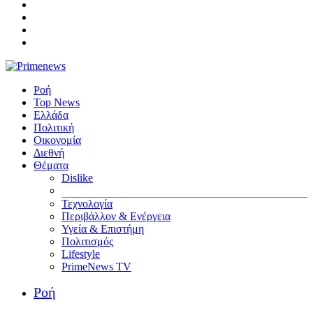
Ροή
Top News
Ελλάδα
Πολιτική
Οικονομία
Διεθνή
Θέματα
Dislike
Τεχνολογία
Περιβάλλον & Ενέργεια
Υγεία & Επιστήμη
Πολιτισμός
Lifestyle
PrimeNews TV
Ροή