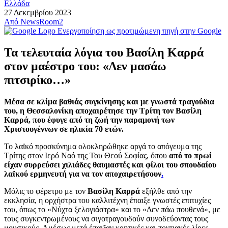
Ελλάδα
27 Δεκεμβρίου 2023
Από
NewsRoom2
Ενεργοποίηση ως προτιμώμενη πηγή στην Google
Τα τελευταία λόγια του Βασίλη Καρρά
στον μαέστρο του: «Δεν μασάω
πιτσιρίκο…»
Μέσα σε κλίμα βαθιάς συγκίνησης και με γνωστά τραγούδια
του, η Θεσσαλονίκη αποχαιρέτησε την Τρίτη τον Βασίλη
Καρρά, που έφυγε από τη ζωή την παραμονή των
Χριστουγέννων σε ηλικία 70 ετών.
Το λαϊκό προσκύνημα ολοκληρώθηκε αργά το απόγευμα της
Τρίτης στον Ιερό Ναό της Του Θεού Σοφίας, όπου
από το πρωί
είχαν συρρεύσει χιλιάδες θαυμαστές και φίλοι του σπουδαίου
λαϊκού ερμηνευτή για να τον αποχαιρετήσουν
.
Μόλις το φέρετρο με τον
Βασίλη Καρρά
εξήλθε από την
εκκλησία, η ορχήστρα του καλλιτέχνη έπαιξε γνωστές επιτυχίες
του, όπως το «Νύχτα ξελογιάστρα» και το «Δεν πάω πουθενά», με
τους συγκεντρωμένους να σιγοτραγουδούν συνοδεύοντας τους
μουσικούς. Αμέσως μετά έπαιξαν κρητικές και ποντιακές λίρες,