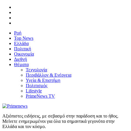
Ροή
Top News
Ελλάδα
Πολιτική
Οικονομία
Διεθνή
Θέματα
Τεχνολογία
Περιβάλλον & Ενέργεια
Υγεία & Επιστήμη
Πολιτισμός
Lifestyle
PrimeNews TV
Αξιόπιστες ειδήσεις, με σεβασμό στην παράδοση και το ήθος.
Μείνετε ενημερωμένοι για όλα τα σημαντικά γεγονότα στην
Ελλάδα και τον κόσμο.