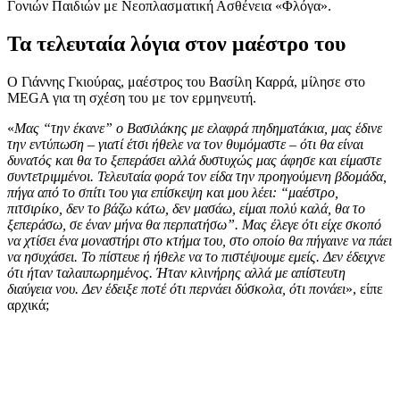
Γονιών Παιδιών με Νεοπλασματική Ασθένεια «Φλόγα».
Τα τελευταία λόγια στον μαέστρο του
Ο Γιάννης Γκιούρας, μαέστρος του Βασίλη Καρρά, μίλησε στο
MEGA για τη σχέση του με τον ερμηνευτή.
«
Μας “την έκανε” ο Βασιλάκης με ελαφρά πηδηματάκια, μας έδινε
την εντύπωση – γιατί έτσι ήθελε να τον θυμόμαστε – ότι θα είναι
δυνατός και θα το ξεπεράσει αλλά δυστυχώς μας άφησε και είμαστε
συντετριμμένοι. Τελευταία φορά τον είδα την προηγούμενη βδομάδα,
πήγα από το σπίτι του για επίσκεψη και μου λέει: “μαέστρο,
πιτσιρίκο, δεν το βάζω κάτω, δεν μασάω, είμαι πολύ καλά, θα το
ξεπεράσω, σε έναν μήνα θα περπατήσω”. Μας έλεγε ότι είχε σκοπό
να χτίσει ένα μοναστήρι στο κτήμα του, στο οποίο θα πήγαινε να πάει
να ησυχάσει. Το πίστευε ή ήθελε να το πιστέψουμε εμείς. Δεν έδειχνε
ότι ήταν ταλαιπωρημένος. Ήταν κλινήρης αλλά με απίστευτη
διαύγεια νου. Δεν έδειξε ποτέ ότι περνάει δύσκολα, ότι πονάει
», είπε
αρχικά;