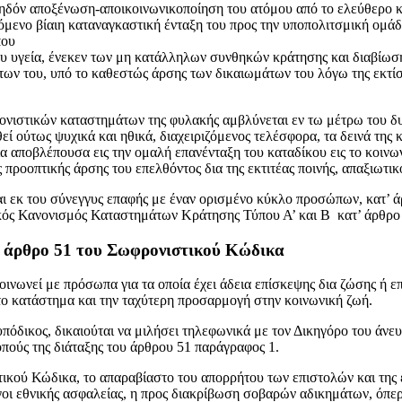
θμηδόν αποξένωση-αποικοινωνικοποίηση του ατόμου από το ελεύθερο 
μενο βίαιη καταναγκαστική ένταξη του προς την υποπολιτσμική ομάδ
που
 του υγεία, ένεκεν των μη κατάλληλων συνθηκών κράτησης και διαβίω
ων του, υπό το καθεστώς άρσης των δικαιωμάτων του λόγω της εκτίσ
νιστικών καταστημάτων της φυλακής αμβλύνεται εν τω μέτρω του δυν
ί ούτως ψυχικά και ηθικά, διαχειριζόμενος τελέσφορα, τα δεινά της 
 αποβλέπουσα εις την ομαλή επανένταξη του καταδίκου εις το κοινω
ροοπτικής άρσης του επελθόντος δια της εκτιτέας ποινής, απαξιωτικ
και εκ του σύνεγγυς επαφής με έναν ορισμένο κύκλο προσώπων, κατ’ 
ρικός Κανονισμός Καταστημάτων Κράτησης Τύπου Α’ και Β κατ’ άρθρο
’ άρθρο 51 του Σωφρονιστικού Κώδικα
ινωνεί με πρόσωπα για τα οποία έχει άδεια επίσκεψης δια ζώσης ή επι
το κατάστημα και την ταχύτερη προσαρμογή στην κοινωνική ζωή.
όδικος, δικαιούται να μιλήσει τηλεφωνικά με τον Δικηγόρο του άνευ
ούς της διάταξης του άρθρου 51 παράγραφος 1.
ικού Κώδικα, το απαραβίαστο του απορρήτου των επιστολών και της ε
οι εθνικής ασφαλείας, η προς διακρίβωση σοβαρών αδικημάτων, όπερ 