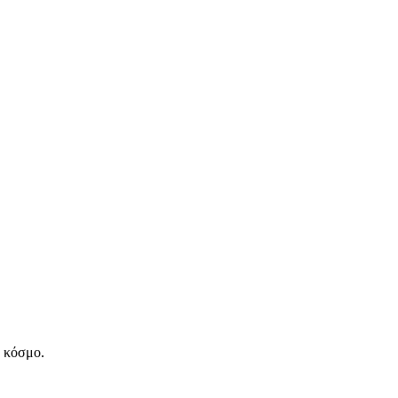
ν κόσμο.