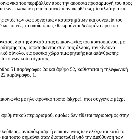
κοινωνικό του περιβάλλον προς την ακούσια προσαρμογή του προς
α των φυλακών η οποία συνιστά ανυπερθέτως μία αλλότρια και
σης εντός των σωφρονιστικών καταστημάτων και συνεπεία του
εως ποινής, τα οποία όμως εθεωρούνται δεδομένα προ του
ατού, δια της δυνατότητας επικοινωνίας του κρατούμένου, με
κράτησής του, αποσοβώντας συν τοις άλλοις, τον κίνδυνο
νικό σύνολο, εις φυσικό χώρο τιμωρητικής και απάνθρωπης
ού κοινωνικού στίγματος.
άρθρο 51 παράγραφος 2
α
και άρθρο 52, καθίσταται η τηλεφωνική
 22 παράγραφος 1.
κοινωνία με ηλεκτρονικό τρόπο (skype), ήτοι συγγενείς μέχρι
 αριθμητικού περιορισμού, ομοίως δεν τίθεται περιορισμός στην
λεύθερης ανταπόκρισης ή επικοινωνίας δεν ελέγχεται κατά το
και τούτο σημαίνει όταν διαπιστωθεί υπό την Διεύθυνση των