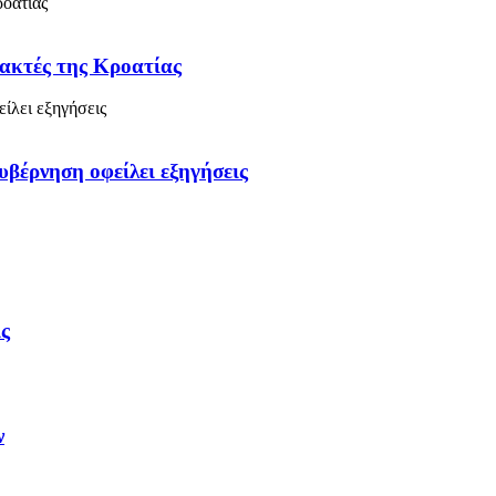
 ακτές της Κροατίας
υβέρνηση οφείλει εξηγήσεις
ις
ν