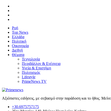
Ροή
Top News
Ελλάδα
Πολιτική
Οικονομία
Διεθνή
Θέματα
Τεχνολογία
Περιβάλλον & Ενέργεια
Υγεία & Επιστήμη
Πολιτισμός
Lifestyle
PrimeNews TV
Αξιόπιστες ειδήσεις, με σεβασμό στην παράδοση και το ήθος. Μείν
+30.6975757175