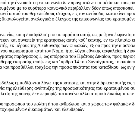
πό την έννοια ότι η επικοινωνία δεν πραγματώνει τα μέσα και τους 
ουμένου με το ευρύτερο κοινωνικό περιβάλλον δέον όπως αποσκοπεί σ
αντί αυτού του θεμελιώδους στόχου, εις τον αντίποδα, κατατείνει προ
ικαιολογείται αναλογικά ο έλεγχος της επικοινωνίας του κρατουμένου 
νωνίας και η διασφάλιση του απορρήτου αυτής ως μείζονα έκφανση τ
νεκεν και συνεπεία της κρατήσεως αυτής καθ’ εαυτής, εν τω πλαισίω ε
υτής, εκ μέρους της Διεύθυνσης των φυλακών, εξ ου προς την διασφ
ένου περιορισμού κατά τον Νόμο, ήτοι λόγοι εθνικής ασφαλείας ή δ
τάγματος παράγραφος 1, ως απόρροια του Κράτους Δικαίου, προς περ
θερης έκφρασης απόψεως κατ’ άρθρο 14 του Συντάγματος, το οποίο 
εια και προσβάλλει τραχέως την προσωπικότητα του καταδίκου, ως εν 
υδόλως εμποδίζονται λόγω της κράτησης και στην διάρκεια αυτής εις
α της ελεύθερης ανάπτυξης της προσωπικότητας του κρατουμένου συν
τέλεση της ποινής δεν περιορίζεται κανένα άλλο ατομικό δικαίωμα τ
 του προσώπου του πολίτη ή του ανθρώπου και ο χώρος των φυλακών δ
κατοχυρωμένων δικαιωμάτων και ελευθεριών.