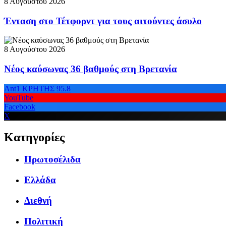
8 Αυγούστου 2026
Ένταση στο Τέτφορντ για τους αιτούντες άσυλο
8 Αυγούστου 2026
Νέος καύσωνας 36 βαθμούς στη Βρετανία
Ant1 ΚΡΗΤΗΣ 95.8
YouTube
Facebook
X
Κατηγορίες
Πρωτοσέλιδα
Ελλάδα
Διεθνή
Πολιτική