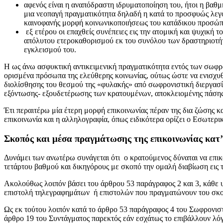
αφενός είναι η αναπόδραστη ιδρυματοποίηση του, ήτοι η βα
μια νεοπαγή πραγματικότητα δηλαδή η κατά το προσφυώς λεγό
καινοφανής μορφή κοινωνικοποιήσεως του κατάδικου προσώ
εξ ετέρου οι επαχθείς συνέπειες εις την ατομική και ψυχική
απόλυτου ετεροκαθορισμού εκ του συνόλου των δραστηριοτήτ
εγκλεισμού του.
Η ως άνω ασφυκτική αντικειμενική πραγματικότητα εντός των σωφρο
ορισμένα πρόσωπα της ελεύθερης κοινωνίας, ούτως ώστε να ενισχυθε
διολίσθησης του θεσμού της «φυλακής» από σωφρονιστική διεργασία
εξόντωσης- εξουδετέρωσης των κρατουμένων, αποκλειομένης πάσης π
Έτι περαιτέρω μία έτερη μορφή επικοινωνίας πέραν της δια ζώσης 
επικοινωνία και η αλληλογραφία, όπως ειδικότερα ορίζει ο Εσωτε
Σκοπός και μέσα πραγμάτωσης της επικοινωνίας κατ
Δυνάμει των ανωτέρω συνάγεται ότι ο κρατούμενος δύναται να επικο
τετάρτου βαθμού και δικηγόρους με σκοπό την ομαλή διαβίωση εις 
Ακολούθως λοιπόν βάσει του άρθρου 53 παράγραφος 2 και 3, κάθε υπ
επιστολή τηλεγραφημάτων ή επιστολών που πραγματώνουν του σκοπ
Ως εκ τούτου λοιπόν κατά το άρθρο 53 παράγραφος 4 του Σωφρονιστ
άρθρο 19 του Συντάγματος παρεκτός εάν εσχάτως το επιβάλλουν λόγ