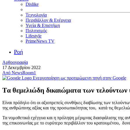
Dislike
Τεχνολογία
Περιβάλλον & Ενέργεια
Υγεία & Επιστήμη
Πολιτισμός
Lifestyle
PrimeNews TV
Ροή
Αρθρογραφία
17 Δεκεμβρίου 2022
Από
NewsRoom1
Ενεργοποίηση ως προτιμώμενη πηγή στην Google
Tα θεμελιώδη δικαιώματα των τελούντων
Είναι πρόδηλο ότι οι αξιοπρεπείς συνθήκες διαβίωσης των τελούντ
της ανθρώπινης αξίας και της προσωπικότητας του, κατά τις θεμε
Τα νομοθετικά εχέγγυα και η πρόληψη μέριμνας διασφάλισης της α
της επικοινωνίας με το ευρύτερο περιβάλλον του κρατουμένου, δυν