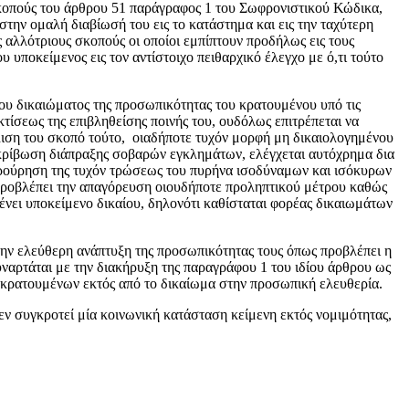
σκοπούς του άρθρου 51 παράγραφος 1 του Σωφρονιστικού Κώδικα,
την ομαλή διαβίωσή του εις το κατάστημα και εις την ταχύτερη
ς αλλότριους σκοπούς οι οποίοι εμπίπτουν προδήλως εις τους
υποκείμενος εις τον αντίστοιχο πειθαρχικό έλεγχο με ό,τι τούτο
ου δικαιώματος της προσωπικότητας του κρατουμένου υπό τις
κτίσεως της επιβληθείσης ποινής του, ουδόλως επιτρέπεται να
άλιση του σκοπό τούτο, οιαδήποτε τυχόν μορφή μη δικαιολογημένου
ιακρίβωση διάπραξης σοβαρών εγκλημάτων, ελέγχεται αυτόχρημα δια
ιφρούρηση της τυχόν τρώσεως του πυρήνα ισοδύναμων και ισόκυρων
προβλέπει την απαγόρευση οιουδήποτε προληπτικού μέτρου καθώς
γένει υποκείμενο δικαίου, δηλονότι καθίσταται φορέας δικαιωμάτων
 την ελεύθερη ανάπτυξη της προσωπικότητας τους όπως προβλέπει η
αρτάται με την διακήρυξη της παραγράφου 1 του ιδίου άρθρου ως
ων κρατουμένων εκτός από το δικαίωμα στην προσωπική ελευθερία.
εν συγκροτεί μία κοινωνική κατάσταση κείμενη εκτός νομιμότητας,