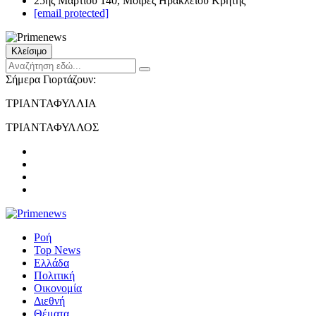
25ης Μαρτίου 140, Μοίρες Ηρακλείου Κρήτης
[email protected]
Κλείσιμο
Σήμερα Γιορτάζουν:
ΤΡΙΑΝΤΑΦΥΛΛΙΑ
ΤΡΙΑΝΤΑΦΥΛΛΟΣ
Ροή
Top News
Ελλάδα
Πολιτική
Οικονομία
Διεθνή
Θέματα