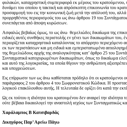
φυλακών, καταχρηστική συμπεριφορά εκ μέρους του κρατούμενου, υ
δυνάμει του οποίου η τακτική και απρόσκοπτη επικοινωνία του κρατ
προσαρμογή του εις την κοινωνική ζωή μετά την απόλυσή του, αλλά 
προρρηθέντος περιορισμούς του ως άνω άρθρου 19 του Συντάγματος δ
συνεπάγεται από άποψη κυρώσεων.
Ασφαλώς βεβαίως όμως, το ως άνω θεμελιώδες δικαίωμα της επικοι
ειδικές αυτές συνθήκες περιστολής εν γένει των δικαιωμάτων του, έ
περιορίζεται καταχρηστικά καταλύοντας το απόρρητο περιεχόμενο α
εκ των περιστάσεων και μη ειδικά και εμπεριστατωμένα αιτιολογημ
της θεμελιώδους αρχής της αναλογικότητας κατ’ άρθρο 25 του Συν
Συνταγματικά κατοχυρωμένων δικαιωμάτων, όπως το δικαίωμα ελεύ
και αυτό της λογοκρισίας, τα οποία θίγουν την ανθρώπινη αξιοπρέπ
και υποχρεώσεων.
Εις επίρρωσιν των ως άνω καθίσταται πρόδηλο ότι οι κρατούμενοι ο
παράγραφος 2 του άρθρου 4 του Σωφρονιστικού Κώδικα. Η προστασί
λογικού επακόλουθου αυτής. Η τελευταία δε ορίζει ότι κατά την εκ
Ως εκ τούτου η ιδιότητα του κρατουμένου δεν αναιρεί την ιδιότητα
ούτε βέβαια δικαιολογεί την αναστολή ισχύος των Συνταγματικώς 
Χαράλαμπος Β Κατσιβαρδάς
Δικηγόρος Παρ’ Αρείω Πάγω