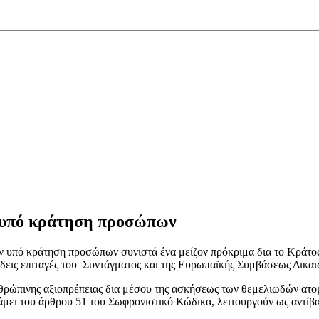
 υπό κράτηση προσώπων
ων υπό κράτηση προσώπων συνιστά ένα μείζον πρόκριμα δια το Κράτος
λιώδεις επιταγές του Συντάγματος και της Ευρωπαϊκής Συμβάσεως Δι
νθρώπινης αξιοπρέπειας δια μέσου της ασκήσεως των θεμελιωδών ατ
άμει του άρθρου 51 του Σωφρονιστικό Κώδικα, λειτουργούν ως αντίβα