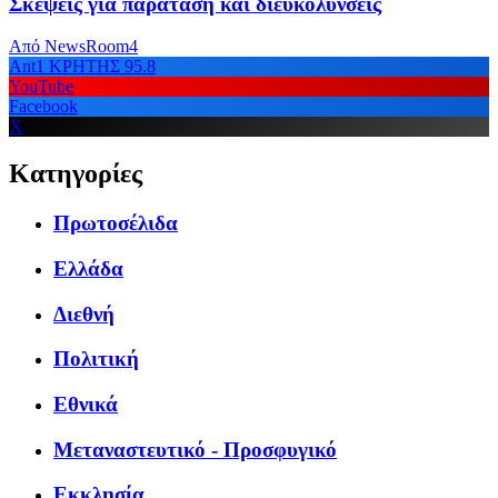
Σκέψεις για παράταση και διευκολύνσεις
Από
NewsRoom4
Ant1 ΚΡΗΤΗΣ 95.8
YouTube
Facebook
X
Κατηγορίες
Πρωτοσέλιδα
Ελλάδα
Διεθνή
Πολιτική
Εθνικά
Μεταναστευτικό - Προσφυγικό
Εκκλησία