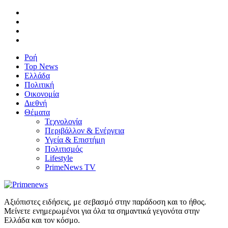
Ροή
Top News
Ελλάδα
Πολιτική
Οικονομία
Διεθνή
Θέματα
Τεχνολογία
Περιβάλλον & Ενέργεια
Υγεία & Επιστήμη
Πολιτισμός
Lifestyle
PrimeNews TV
Αξιόπιστες ειδήσεις, με σεβασμό στην παράδοση και το ήθος.
Μείνετε ενημερωμένοι για όλα τα σημαντικά γεγονότα στην
Ελλάδα και τον κόσμο.