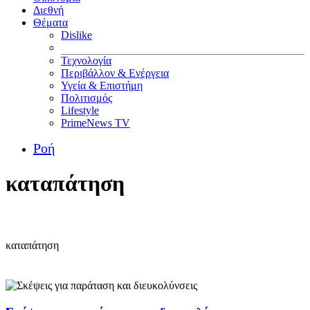
Διεθνή
Θέματα
Dislike
Τεχνολογία
Περιβάλλον & Ενέργεια
Υγεία & Επιστήμη
Πολιτισμός
Lifestyle
PrimeNews TV
Ροή
καταπάτηση
καταπάτηση