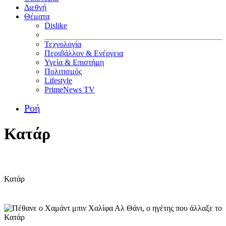
Διεθνή
Θέματα
Dislike
Τεχνολογία
Περιβάλλον & Ενέργεια
Υγεία & Επιστήμη
Πολιτισμός
Lifestyle
PrimeNews TV
Ροή
Κατάρ
Κατάρ