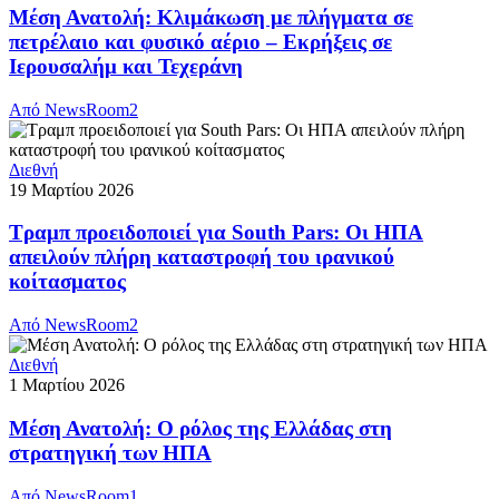
Μέση Ανατολή: Κλιμάκωση με πλήγματα σε
πετρέλαιο και φυσικό αέριο – Εκρήξεις σε
Ιερουσαλήμ και Τεχεράνη
Από
NewsRoom2
Διεθνή
19 Μαρτίου 2026
Τραμπ προειδοποιεί για South Pars: Οι ΗΠΑ
απειλούν πλήρη καταστροφή του ιρανικού
κοίτασματος
Από
NewsRoom2
Διεθνή
1 Μαρτίου 2026
Μέση Ανατολή: O ρόλος της Ελλάδας στη
στρατηγική των ΗΠΑ
Από
NewsRoom1