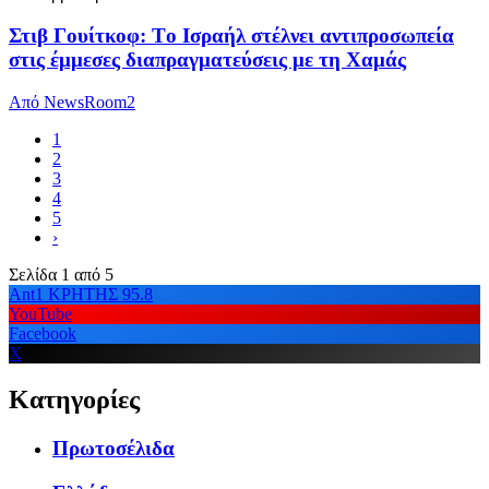
Στιβ Γουίτκοφ: Tο Ισραήλ στέλνει αντιπροσωπεία
στις έμμεσες διαπραγματεύσεις με τη Χαμάς
Από
NewsRoom2
1
2
3
4
5
›
Σελίδα 1 από 5
Ant1 ΚΡΗΤΗΣ 95.8
YouTube
Facebook
X
Κατηγορίες
Πρωτοσέλιδα