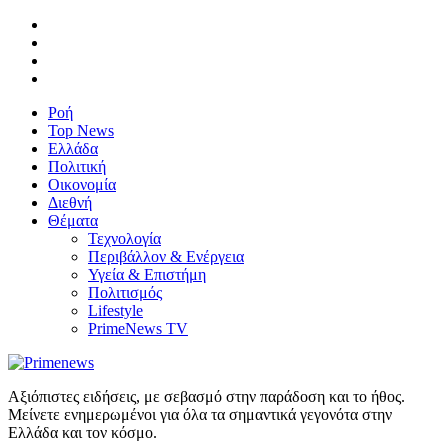
Ροή
Top News
Ελλάδα
Πολιτική
Οικονομία
Διεθνή
Θέματα
Τεχνολογία
Περιβάλλον & Ενέργεια
Υγεία & Επιστήμη
Πολιτισμός
Lifestyle
PrimeNews TV
Αξιόπιστες ειδήσεις, με σεβασμό στην παράδοση και το ήθος.
Μείνετε ενημερωμένοι για όλα τα σημαντικά γεγονότα στην
Ελλάδα και τον κόσμο.