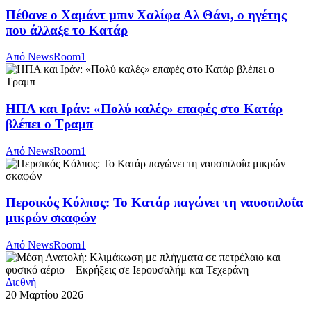
Πέθανε ο Χαμάντ μπιν Χαλίφα Αλ Θάνι, ο ηγέτης
που άλλαξε το Κατάρ
Από
NewsRoom1
ΗΠΑ και Ιράν: «Πολύ καλές» επαφές στο Κατάρ
βλέπει ο Τραμπ
Από
NewsRoom1
Περσικός Κόλπος: Το Κατάρ παγώνει τη ναυσιπλοΐα
μικρών σκαφών
Από
NewsRoom1
Διεθνή
20 Μαρτίου 2026