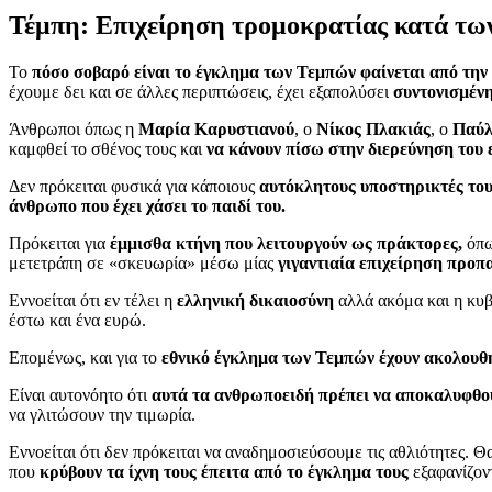
Τέμπη: Επιχείρηση τρομοκρατίας κατά τω
Το
πόσο σοβαρό είναι το έγκλημα των Τεμπών φαίνεται από την
έχουμε δει και σε άλλες περιπτώσεις, έχει εξαπολύσει
συντονισμέν
Άνθρωποι όπως η
Μαρία Καρυστιανού
, ο
Νίκος Πλακιάς
, ο
Παύλ
καμφθεί το σθένος τους και
να κάνουν πίσω στην διερεύνηση του 
Δεν πρόκειται φυσικά για κάποιους
αυτόκλητους υποστηρικτές τ
άνθρωπο που έχει χάσει το παιδί του.
Πρόκειται για
έμμισθα κτήνη που λειτουργούν ως πράκτορες,
όπω
μετετράπη σε «σκευωρία» μέσω μίας
γιγαντιαία επιχείρηση προπ
Εννοείται ότι εν τέλει η
ελληνική δικαιοσύνη
αλλά ακόμα και η κυβ
έστω και ένα ευρώ.
Επομένως, και για το
εθνικό έγκλημα των Τεμπών έχουν ακολουθήσ
Είναι αυτονόητο ότι
αυτά τα ανθρωποειδή πρέπει να αποκαλυφθού
να γλιτώσουν την τιμωρία.
Εννοείται ότι δεν πρόκειται να αναδημοσιεύσουμε τις αθλιότητες. 
που
κρύβουν τα ίχνη τους έπειτα από το έγκλημα τους
εξαφανίζον