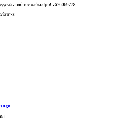
ανίστηκε
άτος»