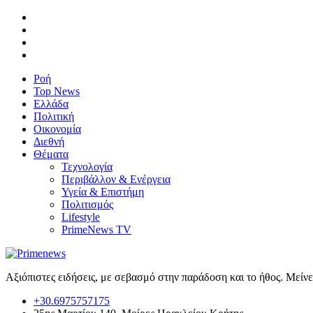
Ροή
Top News
Ελλάδα
Πολιτική
Οικονομία
Διεθνή
Θέματα
Τεχνολογία
Περιβάλλον & Ενέργεια
Υγεία & Επιστήμη
Πολιτισμός
Lifestyle
PrimeNews TV
Αξιόπιστες ειδήσεις, με σεβασμό στην παράδοση και το ήθος. Μείν
+30.6975757175