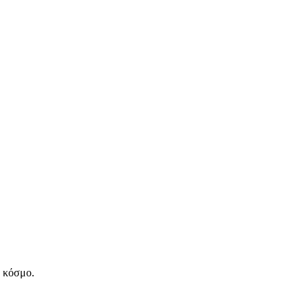
ν κόσμο.