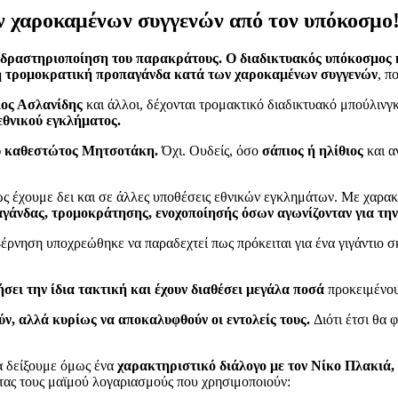
ν χαροκαμένων συγγενών από τον υπόκοσμο
 δραστηριοποίηση του παρακράτους. Ο διαδικτυακός υπόκοσμος η
η τρομοκρατική προπαγάνδα κατά των χαροκαμένων συγγενών
, π
ος Ασλανίδης
και άλλοι, δέχονται τρομακτικό διαδικτυακό μπούλινγ
εθνικού εγκλήματος.
ου καθεστώτος Μητσοτάκη.
Όχι. Ουδείς, όσο
σάπιος ή ηλίθιος
και α
ς έχουμε δει και σε άλλες υποθέσεις εθνικών εγκλημάτων. Με χαρακ
αγάνδας, τρομοκράτησης, ενοχοποίησής όσων αγωνίζονταν για την
έρνηση υποχρεώθηκε να παραδεχτεί πως πρόκειται για ένα γιγάντιο 
ει την ίδια τακτική και έχουν διαθέσει μεγάλα ποσά
προκειμένου
ν, αλλά κυρίως να αποκαλυφθούν οι εντολείς τους.
Διότι έτσι θα
Θα δείξουμε όμως ένα
χαρακτηριστικό διάλογο με τον Νίκο Πλακιά,
τας τους μαϊμού λογαριασμούς που χρησιμοποιούν: