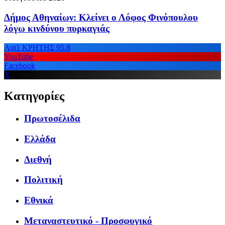
Δήμος Αθηναίων: Κλείνει ο Λόφος Φινόπουλου
λόγω κινδύνου πυρκαγιάς
Ant1 ΚΡΗΤΗΣ 95.8
YouTube
Facebook
X
Κατηγορίες
Πρωτοσέλιδα
Ελλάδα
Διεθνή
Πολιτική
Εθνικά
Μεταναστευτικό - Προσφυγικό