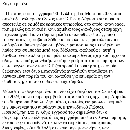
Συγκεκριμένα:
– Πρώτον, από το έγγραφο 9011744 της 1ης Μαρτίου 2023, που
συνέταξε ανώτερο στέλεχος του ΟΣΕ στη Λάρισα και το οποίο
απέστειλε σε αρμόδιες κρατικές υπηρεσίες, στο οποίο καταγράφει
πλημμελώς και αναλύει λανθασμένα τους διαλόγους σταθμάρχη-
μηχανοδηγού. Για να συμπληρώσει ακολούθως στο έγγραφό
του «δυστυχώς, σοβαρά λάθη και παραλείψεις προκάλεσαν το
σοβαρό και θανατηφόρο συμβάν», προτάσσοντας το ανθρώπινο
λάθος στα συμπεράσματά του. Μάλιστα, ακολούθως, αυτή η
λανθασμένη ανάλυση του πρόωρα αναιρεθέντος ηχητικού αρχείου
οδηγεί σε επίσης λανθασμένα συμπεράσματα και το πόρισμα των
εμπειρογνωμόνων του ΟΣΕ (επιτροπή Γεραπετρίτη), οι οποίοι
θεώρησαν έτσι ότι ο μηχανοδηγός αντελήφθη υποτίθεται τη
λανθασμένη πορεία του και ρωτούσε για επιβεβαίωση τον
σταθμάρχη, κάτι που ουδέποτε είχε συμβεί.
Μάλιστα το συγκεκριμένο σημείο είχε οδηγήσει, τον Σεπτέμβριο
του 2023, σε νομική παρέμβαση στις δικαστικές αρχές της Λάρισας
του δικηγόρου Βασίλη Ζησιμάτου, ο οποίος εκπροσωπεί νομικά
την οικογένεια του αποθανόντος μηχανοδηγού
Γιώργου
Κουτσούμπα
. Στο εν λόγω έγγραφό του σημειώνει ότι «ο
συγκεκριμένος διάλογος όπως περιγράφεται στο εν λόγω πόρισμα,
δεν περιέχεται πουθενά, σε κανένα σημείο της υπάρχουσας
δικογραφίας, ούτε δηλαδή στις απομαγνητοφωνήσεις των