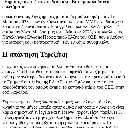
«Βήματος» ανατρέπουν τα δεδομένα.
Και προκαλούν νέα
ερωτήματα.
Οπως φαίνεται, λίγες ημέρες μετά τη δημοσιοποίηση – την 1η
Μαρτίου 2023 – των εν λόγω συνομιλιών σε ΜΜΕ είχε διαταχθεί
δικαστική έρευνα από την Εισαγγελία Πρωτοδικών Αθηνών. Γι’
αυτόν τον λόγο. Με βάση τις τότε (Μάρτιος 2023) καταγγελίες της
Πανελλήνιας Ενωσης Προσωπικού Ελξης του ΟΣΕ, που μιλούσαν
για διαρροή και «κοπτοραπτική» των εν λόγω συνομιλιών.
Η απάντηση Τερεζάκη
Ο σχετικός φάκελος φαίνεται λοιπόν να ανατέθηκε τότε σε
εισαγγελέα Πρωτοδικών, ο οποίος εμφανίζεται να ζήτησε – όπως
ανέφεραν ανώτεροι δικαστικοί λειτουργοί – τη διερεύνησή του από
το Τμήμα Ασφαλείας της ΕΛ.ΑΣ. στην Ομόνοια, στον τομέα
αρμοδιότητας του οποίου ανήκει το κεντρικό κτίριο του ΟΣΕ, στην
οδό Καρόλου.
Σύμφωνα με τις ίδιες δικαστικές πηγές, «ο εν λόγω φάκελος
κινήθηκε για μήνες μεταξύ αστυνομικών υπηρεσιών χωρίς να γίνει
καμιά σημαντική ενέργεια και η έρευνα, παρότι είχαν παρέλθει 13
μήνες, φαινόταν να μην έχει ολοκληρωθεί». Ωστόσο δεν έχει
αιτιολογηθεί γιατί υπήρξε αυτή η εμπλοκή και αδράνεια. Τα
ερωτήματα μεγαλώνουν, γιατί αρμόδιοι αξιωματικοί της ΕΛ.ΑΣ.