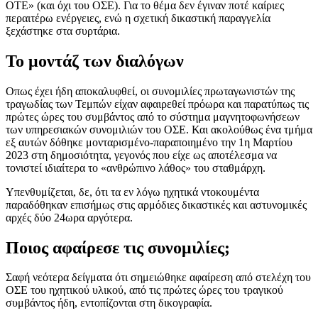
ΟΤΕ» (και όχι του ΟΣΕ). Για το θέμα δεν έγιναν ποτέ καίριες
περαιτέρω ενέργειες, ενώ η σχετική δικαστική παραγγελία
ξεχάστηκε στα συρτάρια.
Το μοντάζ των διαλόγων
Οπως έχει ήδη αποκαλυφθεί, οι συνομιλίες πρωταγωνιστών της
τραγωδίας των Τεμπών είχαν αφαιρεθεί πρόωρα και παρατύπως τις
πρώτες ώρες του συμβάντος από το σύστημα μαγνητοφωνήσεων
των υπηρεσιακών συνομιλιών του ΟΣΕ. Και ακολούθως ένα τμήμα
εξ αυτών δόθηκε μονταρισμένο-παραποιημένο την 1η Μαρτίου
2023 στη δημοσιότητα, γεγονός που είχε ως αποτέλεσμα να
τονιστεί ιδιαίτερα το «ανθρώπινο λάθος» του σταθμάρχη.
Υπενθυμίζεται, δε, ότι τα εν λόγω ηχητικά ντοκουμέντα
παραδόθηκαν επισήμως στις αρμόδιες δικαστικές και αστυνομικές
αρχές δύο 24ωρα αργότερα.
Ποιος αφαίρεσε τις συνομιλίες;
Σαφή νεότερα δείγματα ότι σημειώθηκε αφαίρεση από στελέχη του
ΟΣΕ του ηχητικού υλικού, από τις πρώτες ώρες του τραγικού
συμβάντος ήδη, εντοπίζονται στη δικογραφία.