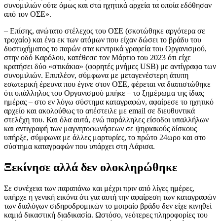
συνομιλιών ούτε όμως και στα ηχητικά αρχεία τα οποία εδόθησαν
από τον ΟΣΕ».
– Επίσης, ανώτατο στέλεχος του ΟΣΕ (σκοτώθηκε αργότερα σε
τροχαίο) και ένα εκ των ατόμων που είχαν δώσει το βράδυ του
δυστυχήματος το παρών στα κεντρικά γραφεία του Οργανισμού,
στην οδό Καρόλου, κατέθεσε τον Μάρτιο του 2023 ότι είχε
κρατήσει δύο «στικάκια» (φορητές μνήμες USB) με αντίγραφα των
συνομιλιών. Επιπλέον, σύμφωνα με μεταγενέστερη άτυπη
εσωτερική έρευνα που έγινε στον ΟΣΕ, φέρεται να διαπιστώθηκε
ότι υπάλληλος του Οργανισμού μπήκε – το ξημέρωμα της ίδιας
ημέρας – στο εν λόγω σύστημα καταγραφών, αφαίρεσε το ηχητικό
αρχείο και ακολούθως το απέστειλε με email σε διευθυντικά
στελέχη του. Και όλα αυτά, ενώ παράλληλες είσοδοι υπαλλήλων
και αντιγραφή των μαγνητοφωνήσεων σε ψηφιακούς δίσκους
υπήρξε, σύμφωνα με άλλες μαρτυρίες, το πρώτο 24ωρο και στο
σύστημα καταγραφών που υπάρχει στη Λάρισα.
Ξεκίνησε αλλά δεν ολοκληρώθηκε
Σε συνέχεια των παραπάνω και μέχρι πριν από λίγες ημέρες,
υπήρχε η γενική εικόνα ότι για αυτή την αφαίρεση των καταγραφών
των διαλόγων σιδηροδρομικών το μοιραίο βράδυ δεν είχε κινηθεί
καμιά δικαστική διαδικασία. Ωστόσο, νεότερες πληροφορίες του