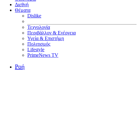
Διεθνή
Θέματα
Dislike
Τεχνολογία
Περιβάλλον & Ενέργεια
Υγεία & Επιστήμη
Πολιτισμός
Lifestyle
PrimeNews TV
Ροή