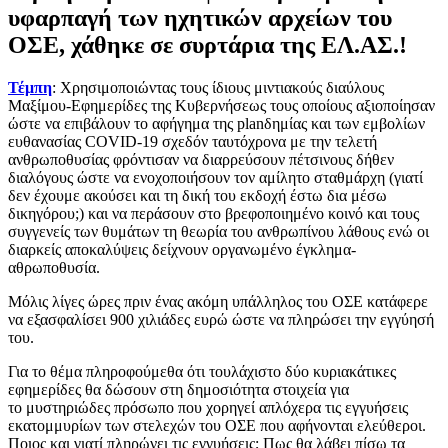
υφαρπαγή των ηχητικών αρχείων του
ΟΣΕ, χάθηκε σε συρτάρια της ΕΛ.ΑΣ.!
Τέμπη
: Χρησιμοποιώντας τους ίδιους μιντιακούς διαύλους
Μαξίμου-Εφημερίδες της Κυβερνήσεως τους οποίους αξιοποίησαν
ώστε να επιβάλουν το αφήγημα της planδημίας και των εμβολίων
ευθανασίας COVID-19 σχεδόν ταυτόχρονα με την τελετή
ανθρωποθυσίας φρόντισαν να διαρρεύσουν πέτσινους δήθεν
διαλόγους ώστε να ενοχοποιήσουν τον αμίλητο σταθμάρχη (γιατί
δεν έχουμε ακούσει και τη δική του εκδοχή έστω δια μέσω
δικηγόρου;) και να περάσουν στο βρεφοποιημένο κοινό και τους
συγγενείς των θυμάτων τη θεωρία του ανθρωπίνου λάθους ενώ οι
διαρκείς αποκαλύψεις δείχνουν οργανωμένο έγκλημα-
αθρωποθυσία.
Μόλις λίγες ώρες πριν ένας ακόμη υπάλληλος του ΟΣΕ κατάφερε
να εξασφαλίσει 900 χιλιάδες ευρώ ώστε να πληρώσει την εγγύησή
του.
Για το θέμα πληροφούμεθα ότι τουλάχιστο δύο κυριακάτικες
εφημερίδες θα δώσουν στη δημοσιότητα στοιχεία για
το μυστηριώδες πρόσωπο που χορηγεί απλόχερα τις εγγυήσεις
εκατομμυρίων των στελεχών του ΟΣΕ που αφήνονται ελεύθεροι.
Ποιος και γιατί πληρώνει τις εγγυήσεις; Πως θα λάβει πίσω τα