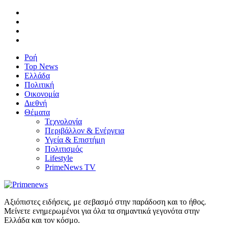
Ροή
Top News
Ελλάδα
Πολιτική
Οικονομία
Διεθνή
Θέματα
Τεχνολογία
Περιβάλλον & Ενέργεια
Υγεία & Επιστήμη
Πολιτισμός
Lifestyle
PrimeNews TV
Αξιόπιστες ειδήσεις, με σεβασμό στην παράδοση και το ήθος.
Μείνετε ενημερωμένοι για όλα τα σημαντικά γεγονότα στην
Ελλάδα και τον κόσμο.