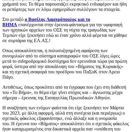
χρήματά του; Το θέμα παρουσιάζει εκρηκτικό ενδιαφέρον και ήδη
οι ρεπόρτερς των εν λόγω εφημερίδων συλλέγουν τα στοιχεία.
Στο μεταξύ
ο Βασίλης Λαμπρόπουλος και το
ΒΗΜΑ
επανέρχονται στην έρευνα-φάντασμα για την υφαρπαγή
των ηχητικών αρχείων του ΟΣΕ τη νύχτα της τραγωδίας των
Τεμπών είχε ξεκινήσει εδώ κι έναν χρόνο αλλά φέρεται να χάθηκε
σε συρτάρια της ΕΛ.ΑΣ.!
Οπως αποκαλύπτεται, η πολυσυζητημένη αφαίρεση των
συνομιλιών από το σύστημα καταγραφών του ΟΣΕ λίγες ώρες
μετά το σιδηροδρομικό δυστύχημα δεν ερευνάται τώρα για πρώτη
φορά, ύστερα από την αποκάλυψη του «Βήματος της Κυριακής»
και τη σχετική αναφορά του προέδρου του ΠαΣοΚ στον Αρειο
Πάγο.
Αντιθέτως, όπως προκύπτει από τα έγγραφα που έχει στη διάθεσή
του «Το Βήμα», το θέμα είχε γίνει στόχος και – άγνωστης μέχρι
σήμερα – έρευνας της Εισαγγελίας Πρωτοδικών Αθηνών.
Η αναζήτηση των ενόχων φαίνεται ότι είχε ξεκινήσει τον Μάρτιο
του 2023, με άλλη αφορμή, αλλά στη συνέχεια (και περιέργως) ο
σχετικός φάκελος εξαφανίστηκε, ενώ άλλαξε και η ονομασία
του. Η έρευνα του «Βήματος» αποκαλύπτει ότι ο σχετικός φάκελος
ήταν καταχωρισμένος στα δικαστικά αρχεία σαν «υπόθεση του