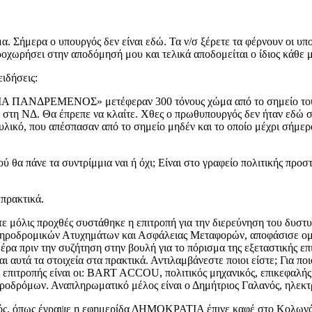
 Σήμερα ο υπουργός δεν είναι εδώ. Τα ν/σ ξέρετε τα φέρνουν οι υπο
οχωρήσει στην αποδόμησή μου και τελικά αποδομείται ο ίδιος κάθε μέ
ιδήσεις:
ΕΙΑ ΠΑΝΔΡΕΜΕΝΟΣ» μετέφεραν 300 τόνους χώμα από το σημείο του δ
 στη ΝΔ. Θα έπρεπε να κλαίτε. Χθες ο πρωθυπουργός δεν ήταν εδώ σ
υλικό, που απέσπασαν από το σημείο μηδέν και το οποίο μέχρι σήμερα
 θα πάνε τα συντρίμμια ναι ή όχι; Είναι στο γραφείο πολιτικής προστ
 πρακτικά.
ώστε μόλις προχθές συστάθηκε η επιτροπή για την διερεύνηση του 
ιδηροδρομικών Ατυχημάτων και Ασφάλειας Μεταφορών, αποφάσισε ομ
έρα πριν την συζήτηση στην βουλή για το πόρισμα της εξεταστικής επ
αυτά τα στοιχεία στα πρακτικά. Αντιλαμβάνεστε ποιοι είστε; Για ποι
ης επιτροπής είναι οι: BART ACCOU, πολιτικός μηχανικός, επικεφαλ
δρόμων. Αναπληρωματικό μέλος είναι ο Δημήτριος Γαλανός, ηλεκτ
ός, όπως έγραψε η εφημερίδα ΔΗΜΟΚΡΑΤΙΑ έπινε καφέ στο Κολωνάκι