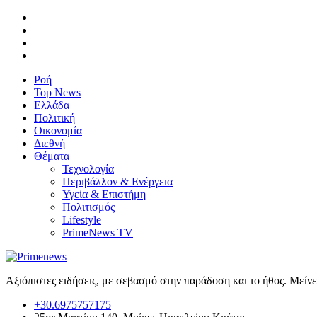
Ροή
Top News
Ελλάδα
Πολιτική
Οικονομία
Διεθνή
Θέματα
Τεχνολογία
Περιβάλλον & Ενέργεια
Υγεία & Επιστήμη
Πολιτισμός
Lifestyle
PrimeNews TV
Αξιόπιστες ειδήσεις, με σεβασμό στην παράδοση και το ήθος. Μείν
+30.6975757175