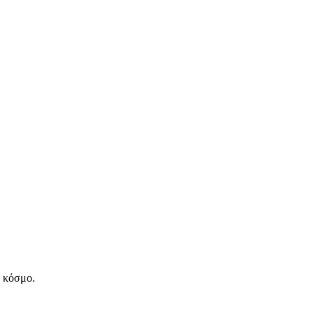
ν κόσμο.