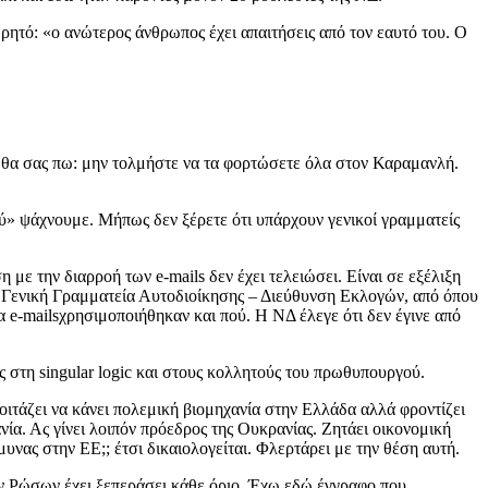
 ρητό: «ο ανώτερος άνθρωπος έχει απαιτήσεις από τον εαυτό του. Ο
 θα σας πω: μην τολμήστε να τα φορτώσετε όλα στον Καραμανλή.
ού» ψάχνουμε. Μήπως δεν ξέρετε ότι υπάρχουν γενικοί γραμματείς
ν διαρροή των e-mails δεν έχει τελειώσει. Είναι σε εξέλιξη
ν Γενική Γραμματεία Αυτοδιοίκησης – Διεύθυνση Εκλογών, από όπου
α e-mailsχρησιμοποιήθηκαν και πού. Η ΝΔ έλεγε ότι δεν έγινε από
ς στη singular logic και στους κολλητούς του πρωθυπουργού.
οιτάζει να κάνει πολεμική βιομηχανία στην Ελλάδα αλλά φροντίζει
νία. Ας γίνει λοιπόν πρόεδρος της Ουκρανίας. Ζητάει οικονομική
υνας στην ΕΕ;; έτσι δικαιολογείται. Φλερτάρει με την θέση αυτή.
 των Ρώσων έχει ξεπεράσει κάθε όριο. Έχω εδώ έγγραφο που