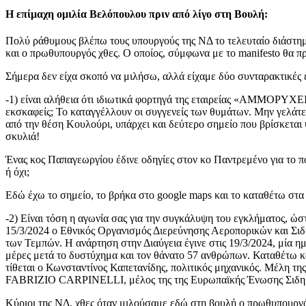
Η επίμαχη ομιλία Βελόπουλου πριν από λίγο στη Βουλή:
Πολύ ράθυμους βλέπω τους υπουργούς της ΝΔ το τελευταίο διάστημα.
και ο πρωθυπουργός χθες. Ο οποίος, σύμφωνα με το manifesto θα πρ
Σήμερα δεν είχα σκοπό να μιλήσω, αλλά είχαμε δύο συνταρακτικές ε
-1) είναι αλήθεια ότι ιδιωτικά φορτηγά της εταιρείας «ΑΜΜΟΡΥΧ
εκσκαφείς; Το καταγγέλλουν οι συγγενείς των θυμάτων. Μην γελάτε
από την θέση Κουλούρι, υπάρχει και δεύτερο σημείο που βρίσκεται 
σκυλιά!
Ένας κος Παπαγεωργίου έδινε οδηγίες στον κο Παντρεμένο για το πού
ή όχι;
Εδώ έχω το σημείο, το βρήκα στο google maps και το καταθέτω στα
-2) Είναι τόση η αγωνία σας για την συγκάλυψη του εγκλήματος, 
15/3/2024 ο Εθνικός Οργανισμός Διερεύνησης Αεροπορικών και Σ
των Τεμπών. Η ανάρτηση στην Διαύγεια έγινε στις 19/3/2024, μία ημ
μέρες μετά το δυστύχημα και τον θάνατο 57 ανθρώπων. Καταθέτω και 
τίθεται ο Κωνσταντίνος Καπετανίδης, πολιτικός μηχανικός. Μέλη τ
FABRIZIO CARPINELLI, μέλος της της Ευρωπαϊκής Ένωσης Σιδηρο
Κύριοι της ΝΔ, χθες όταν μιλούσαμε εδώ στη βουλή ο πρωθυπουργ