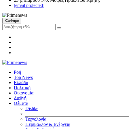
25ης Μαρτίου 140, Μοίρες Ηρακλείου Κρήτης
[email protected]
Κλείσιμο
Ροή
Top News
Ελλάδα
Πολιτική
Οικονομία
Διεθνή
Θέματα
Dislike
Τεχνολογία
Περιβάλλον & Ενέργεια