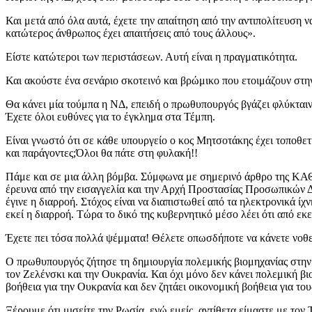
Και μετά από όλα αυτά, έχετε την απαίτηση από την αντιπολίτευση ν
κατώτερος άνθρωπος έχει απαιτήσεις από τους άλλους».
Είστε κατώτεροι των περιστάσεων. Αυτή είναι η πραγματικότητα.
Και ακούστε ένα σενάριο σκοτεινό και βρώμικο που ετοιμάζουν σ
Θα κάνει μία τούμπα η ΝΔ, επειδή ο πρωθυπουργός βγάζει φλύκται
Έχετε όλοι ευθύνες για το έγκλημα στα Τέμπη.
Είναι γνωστό ότι σε κάθε υπουργείο ο κος Μητσοτάκης έχει τοποθετ
και παράγοντες;Όλοι θα πάτε στη φυλακή!!
Πάμε και σε μια άλλη βόμβα. Σύμφωνα με σημερινό άρθρο της Κ
έρευνα από την εισαγγελία και την Αρχή Προστασίας Προσωπικών Δ
έγινε η διαρροή. Στόχος είναι να διαπιστωθεί από τα ηλεκτρονικά ί
εκεί η διαρροή. Τώρα το δικό της κυβερνητικό μέσο λέει ότι από εκε
Έχετε πει τόσα πολλά ψέμματα! Θέλετε οπωσδήποτε να κάνετε νοθεία
Ο πρωθυπουργός ζήτησε τη δημιουργία πολεμικής βιομηχανίας στην Ε
τον Ζελένσκι και την Ουκρανία. Και όχι μόνο δεν κάνει πολεμική β
βοήθεια για την Ουκρανία και δεν ζητάει οικονομική βοήθεια για τ
Ξέρουμε ότι μισείτε την Ρωσία, ενώ εμείς, αντίθετα,είμαστε με το