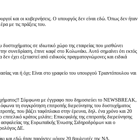
υργοί και οι κυβερνήσεις. Ο υπουργός δεν είναι εδώ. Όπως δεν ήταν
ρα με τις πράξεις του.
υστυχήματος σε ιδιωτικό χώρο της εταιρείας που μισθώνει
την συνεδρίαση, έπινε καφέ στο Κολωνάκι. Αυτό σημαίνει ότι εκτός
 δεν έχει εξεταστεί από ειδικούς πραγματογνώμονες και ειδικά
ασίας ναι ή όχι; Είναι στο γραφείο του υπουργού Τριαντόπουλου ναι
δυστυχήματος!! Σύμφωνα με έγγραφο που δημοσιεύει το NEWSBREAK,
όφωνα τη συγκρότηση επιτροπής διερεύνησης του δυστυχήματος
ιτροπής, που βάζει ταφόπλακα στην έρευνα, δηλ. ένα χρόνο και 20
ο επιτελικό κράτος μιλάτε; Επικεφαλής της επιτροπής διερεύνησης
ής ασφαλείας της Ευρωπαϊκής Ένωσης Σιδηροδρόμων και ο
ρολόγος ΔΕ.
 και εδώ ήταν παρόντες μόνον 20 βουλευτές της ΝΔ.