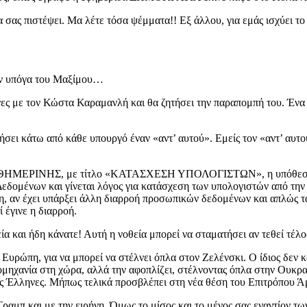
α σας πιστέψει. Μα λέτε τόσα ψέμματα!! Εξ άλλου, για εμάς ισχύει το
την υπόγα του Μαξίμου…
νες με τον Κώστα Καραμανλή και θα ζητήσει την παραπομπή του. Ένα
ήσει κάτω από κάθε υπουργό έναν «αντ’ αυτού». Εμείς τον «αντ’ αυτ
ΑΘΗΜΕΡΙΝΗΣ, με τίτλο «ΚΑΤΑΣΧΕΣΗ ΥΠΟΛΟΓΙΣΤΩΝ», η υπόθεση με τη
εδομένων και γίνεται λόγος για κατάσχεση των υπολογιστών από τη
χνη, αν έχει υπάρξει άλλη διαρροή προσωπικών δεδομένων και απλώς τ
ί έγινε η διαρροή.
 και ήδη κάνατε! Αυτή η νοθεία μπορεί να σταματήσει αν τεθεί τέλο
υρώπη, για να μπορεί να στέλνει όπλα στον Ζελένσκι. Ο ίδιος δεν κ
ιομηχανία στη χώρα, αλλά την αφοπλίζει, στέλνοντας όπλα στην Ουκρα
ους Έλληνες. Μήπως τελικά προσβλέπει στη νέα θέση του Επιτρόπου Άμ
ν Τραμπ και με την ειρήνη. Όμως το μίσος και το μένος σας εναντίον