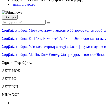
25ης Μαρτίου 140, Μοίρες Ηρακλείου Κρήτης
[email protected]
Κλείσιμο
Συμβαίνει Τώρα:
Μυστράς: Στον ανακριτή ο 55χρονος για τη σορό τ
Συμβαίνει Τώρα:
Κυψέλη: Η «κρυφή ζωή» του 26χρονου και τα ανε
Συμβαίνει Τώρα:
Νέα κυβερνητική αστοχία: Στέρεψε ξανά η αγορά α
Συμβαίνει Τώρα:
Marfin: Στην Εισαγγελία η 46χρονη που εκδόθηκε 
Σήμερα Γιορτάζουν:
ΑΣΤΕΡΙΟΣ
ΑΣΤΕΡΩ
ΑΣΤΡΙΝΗ
ΝΙΚΑΝΩΡ