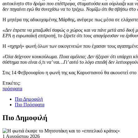
αυτοκίνητο στο δρόμο που επέστρεφα, σταματούσα και ούρλιαζα και να
δεν πηγαίνει εγώ θα συνεχίσω να το τρέχω. Νομίζω ότι θα σβήσω στο
Η μητέρα της αδικοχαμένης Μάρθης, ανέφερε πως μέσα σε ελάχιστες
«Δεν έπρεπε να μπαζωθεί σαφώς ο χώρος και να πάνε μετά από δική μ
ΕΡΑ η ευρωπαϊκή επιτροπή, το ξέρετε ότι τους απαγόρευσαν να έρθου
Η «ηχηρή» φωνή όλων των οικογενειών που έχασαν τους αγαπημένου
«Όλα δείχνουν κουκούλωμα. Ποια αμέλεια; Δεν ήξεραν ότι υπάρχει κίν
σύστημα που είναι ό,τι να’ ναι…Γι’ αυτό το λόγο επειδή δεν λειτουργο
Στις 14 Φεβρουαρίου η φωνή της κας Καρυστιανού θα ακουστεί στο 
Ετικέτες:
πρόσφατα
Πιο Δημοφιλή
Πιο Πρόσφατα
Πιο Δημοφιλή
1 Αυγούστου 2026