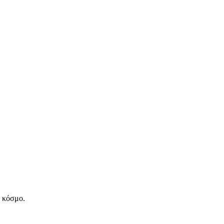
ν κόσμο.