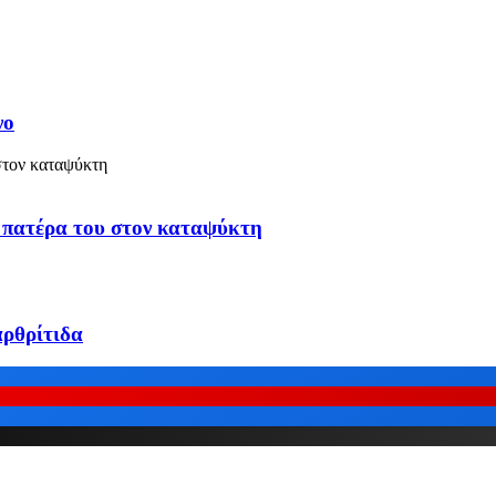
νο
υ πατέρα του στον καταψύκτη
αρθρίτιδα