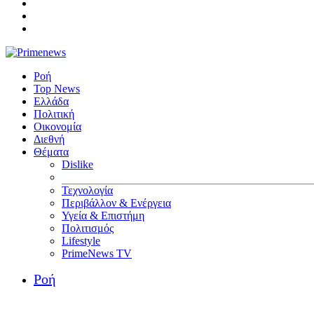
Ροή
Top News
Ελλάδα
Πολιτική
Οικονομία
Διεθνή
Θέματα
Dislike
Τεχνολογία
Περιβάλλον & Ενέργεια
Υγεία & Επιστήμη
Πολιτισμός
Lifestyle
PrimeNews TV
Ροή