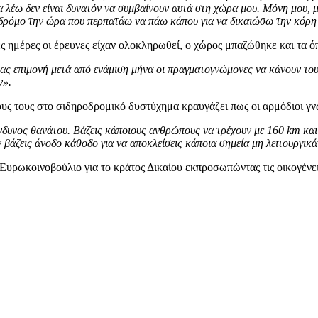
 λέω δεν είναι δυνατόν να συμβαίνουν αυτά στη χώρα μου. Μόνη μου, μό
 δρόμο την ώρα που περπατάω να πάω κάπου για να δικαιώσω την κόρη μ
 ημέρες οι έρευνες είχαν ολοκληρωθεί, o χώρος μπαζώθηκε και τα όπ
ας επιμονή μετά από ενάμιση μήνα οι πραγματογνώμονες να κάνουν του
ν».
ς τους στο σιδηροδρομικό δυστύχημα κραυγάζει πως οι αρμόδιοι γνώ
δυνος θανάτου. Βάζεις κάποιους ανθρώπους να τρέχουν με 160 km και ξ
ύν βάζεις άνοδο κάθοδο για να αποκλείσεις κάποια σημεία μη λειτουργικά
Ευρωκοινοβούλιο για το κράτος Δικαίου εκπροσωπώντας τις οικογένε