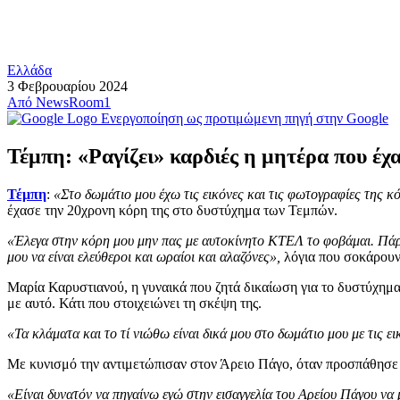
Ελλάδα
3 Φεβρουαρίου 2024
Από
NewsRoom1
Ενεργοποίηση ως προτιμώμενη πηγή στην Google
Τέμπη: «Ραγίζει» καρδιές η μητέρα που έχ
Τέμπη
:
«Στο δωμάτιο μου έχω τις εικόνες και τις φωτογραφίες της κ
έχασε την 20χρονη κόρη της στο δυστύχημα των Τεμπών.
«Έλεγα στην κόρη μου μην πας με αυτοκίνητο ΚΤΕΛ το φοβάμαι. Πάρε 
μου να είναι ελεύθεροι και ωραίοι και αλαζόνες»,
λόγια που σοκάρουν,
Μαρία Καρυστιανού, η γυναικά που ζητά δικαίωση για το δυστύχημα 
με αυτό. Κάτι που στοιχειώνει τη σκέψη της.
«Τα κλάματα και το τί νιώθω είναι δικά μου στο δωμάτιο μου με τις ε
Με κυνισμό την αντιμετώπισαν στον Άρειο Πάγο, όταν προσπάθησε ν
«Είναι δυνατόν να πηγαίνω εγώ στην εισαγγελία του Αρείου Πάγου να 