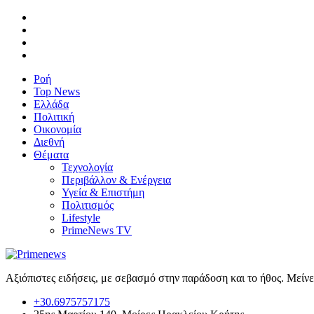
Ροή
Top News
Ελλάδα
Πολιτική
Οικονομία
Διεθνή
Θέματα
Τεχνολογία
Περιβάλλον & Ενέργεια
Υγεία & Επιστήμη
Πολιτισμός
Lifestyle
PrimeNews TV
Αξιόπιστες ειδήσεις, με σεβασμό στην παράδοση και το ήθος. Μείν
+30.6975757175