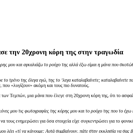
ασε την 20χρονη κόρη της στην τραγωδία
όρης μου και αγκαλιάζω το ρούχο της αλλά έξω είμαι η μάνα που σκοτώθ
το τρένο της έλεγα εγώ, της το ‘λεγα καταλαβαίνετε; καταλαβαίνετε 
 που «λυγίζουν» ακόμη και τους πιο δυνατούς.
των Τεμπών, μια μάνα που έλεγε στη 20χρονη κόρη της, ότι το ασφαλέ
ικόνες μου τις φωτογραφίες της κόρης μου και το ρούχο της που το έχω 
α τους ενημερώσει για όσα στοιχεία είχε συγκεντρώσει για το φονικ
μου λέει «τί να κάνουμε; Αυτά συμβαίνουν, πάτε στην εκκλησία να σας 