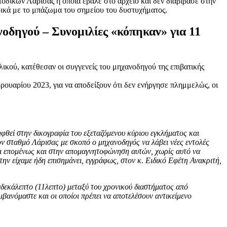
οδικών Λάρισας η οποία έβαλε στο αρχείο και δεν διαβίβασε στην
ικά με το μπάζωμα του σημείου του δυστυχήματος.
οδηγού – Συνομιλίες «κόπηκαν» για 11
κού, κατέθεσαν οι συγγενείς του μηχανοδηγού της επιβατικής
ρουαρίου 2023, για να αποδείξουν ότι δεν ενήργησε πλημμελώς, οι
φθεί στην δικογραφία του εξεταζόμενου κύριου εγκλήματος και
ον σταθμό Λάρισας με σκοπό ο μηχανοδηγός να λάβει νέες εντολές
ι επομένως και στην απομαγνητοφώνηση αυτών, χωρίς αυτό να
ην είχαμε ήδη επισημάνει, εγγράφως, στον κ. Ειδικό Εφέτη Ανακριτή,
νδεκάλεπτο (11λεπτο) μεταξύ του χρονικού διαστήματος από
μβανόμαστε και οι οποίοι πρέπει να αποτελέσουν αντικείμενο