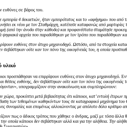
 ευθύνες σε βάρος του.
 εμπειρία 4 δεκαετιών, ήταν εμπειρότατος και το «αφήγημα» που από τ
νωνήσει εκ νέου με τον Σταθμάρχη, κατέπεσε καταφανώς από μαρτυρίες 
μμή (από την άνοδο στην κάθοδο) και προφανέστατα σταμάτησε προκειμ
 ψηφιακά αρχεία που παραδόθηκαν με τον τρόπο που παραδόθηκαν και
ίψουν ευθύνες στον άτυχο μηχανοδηγό. Ωστόσο, από τα στοιχεία κατα
 δεν σεβάστηκαν ούτε καν τον πόνο της οικογένειάς του, η οποία προσπ
ό υλικό
ποιοι προσπάθησαν να επιρρίψουν ευθύνες στον άτυχο μηχανοδηγό. Εντ
και θέσεις ευθύνης, δεν σεβάστηκαν ούτε καν τον πόνο της οικογένειά
ούγονταν
», υπογραμμίζουν στην ανακοίνωση και συμπληρώνουν:
ν χώρα, προκύπτει μετά βεβαιότητας ότι κάποιοι, κατ’ εντολή έτερων π
βαση των τεθειμένων καθηκόντων τους σε καταγραφικό μηχάνημα του 
 συνομιλίες και επομένως αλλοιώνοντας με απόλυτο δόλο κρίσιμο απο
ίζουν πως ο άδικος τρόπος που χάθηκε ο άνδρας, μαζί με τόσα άλλα θ
ην οποία κάποιοι δεν σεβάστηκαν αλλά και για την αλήθεια. Την αλήθεια
 & Συνεργατών».