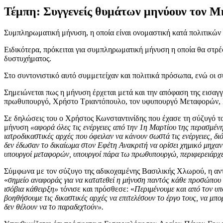
Τέμπη: Συγγενείς θυμάτων μηνύουν τον Μη
Συμπληρωματική μήνυση, η οποία είναι ονομαστική κατά πολιτικώ
Ειδικότερα, πρόκειται για συμπληρωματική μήνυση η οποία θα στρέφ
δυστυχήματος.
Στο συντονιστικό αυτό συμμετείχαν και πολιτικά πρόσωπα, ενώ οι 
Σημειώνεται πως η μήνυση έρχεται μετά και την απόφαση της εισαγ
πρωθυπουργό, Χρήστο Τριαντόπουλο, τον υφυπουργό Μεταφορών, Μ
Σε δηλώσεις του ο Χρήστος Κωνσταντινίδης που έχασε τη σύζυγό το
μήνυση
«αφορά όλες τις ενέργειες από την 1η Μαρτίου της περασμένη
ιατροδικαστικές αρχές που όφειλαν να κάνουν σωστά τις ενέργειες, δ
δεν έδωσαν το δικαίωμα στον Εφέτη Ανακριτή να ορίσει χημικό μηχαν
υπουργοί μεταφορών, υπουργοί πάρα τω πρωθυπουργώ, περιφερειάρχες, 
Σύμφωνα με τον σύζυγο της αδικοχαμένης Βασιλικής Χλωρού, η αντε
«
σημείο αναφοράς για να κατατεθεί η μήνυση παντός κάθε προσώπου κ
ισόβια κάθειρξη»
τόνισε και πρόσθεσε: «
Περιμένουμε και από τον υπό
βοηθήσουμε τις δικαστικές αρχές να επιτελέσουν το έργο τους, να μπ
δεν θέλουν να το παραδεχτούν».