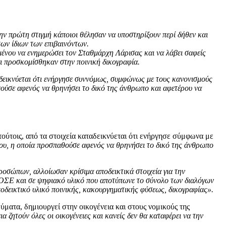
ην πρώτη στιγμή κάποιοι θέλησαν να υποστηρίξουν περί δήθεν και
των ίδιων των επιβαινόντων.
ένου να ενημερώσει τον Σταθμάρχη Λάρισας και να λάβει σαφείς
 προσκομίσθηκαν στην ποινική δικογραφία.
δεικνύεται ότι ενήργησε συννόμως, συμφώνως με τους κανονισμούς
αθούσε αφενός να θρηνήσει το δικό της άνθρωπο και αφετέρου να
ούτοις, από τα στοιχεία καταδεικνύεται ότι ενήργησε σύμφωνα με
ς του, η οποία προσπαθούσε αφενός να θρηνήσει το δικό της άνθρωπο
ροσώπων, αλλοίωσαν κρίσιμα αποδεικτικά στοιχεία για την
ΟΣΕ και σε ψηφιακό υλικό που αποτύπωνε το σύνολο των διαλόγων
δεικτικό υλικό ποινικής, κακουργηματικής φύσεως, δικογραφίας».
ύματα, δημιουργεί στην οικογένεια και στους νομικούς της
 ζητούν όλες οι οικογένειες και κανείς δεν θα καταφέρει να την