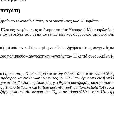
απετρίτη
τούν το τελευταίο διάστημα οι οικογένειες των 57 θυμάτων.
ος Πλακιάς αναφέρει πως το όνομα του τότε Υπουργού Μεταφορών βρί
 τον Τερεζάκη που μέχρι τότε ήταν τεχνικός σύμβουλος της διοίκησ
 ζητά από τον κ. Γεραπετρίτη να δώσει εξηγήσεις στους συγγενείς τ
ου Γεραπετριτη . Οποία πέτρα και αν σηκώσουμε ότι και αν ανακαλύψο
ό πρόεδρος και διευθύνων σύμβουλος του ΟΣΕ που έγινε αποδεκτή από 
τεχνικός σύμβουλος της διοίκησης για θέματα συντήρησης συστημάτων 
; Τι από τα τρία η και τα τρία μαζί ήταν αυτήν η τοποθέτηση τότε ; Κ
γηση για την τότε κίνηση του . Όχι στον κόσμο αλλά σε εμάς Ήταν η μ