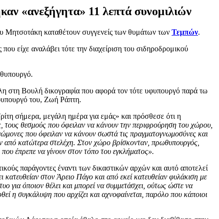
καν «ανεξήγητα» 11 λεπτά συνομιλιών
ου Μητσοτάκη καταθέτουν συγγενείς των θυμάτων των
Τεμπών
.
 που είχε αναλάβει τότε την διαχείριση του σιδηροδρομικού
ωθυπουργό.
τάλη στη Βουλή δικογραφία που αφορά τον τότε υφυπουργό παρά τω
υπουργό του, Ζωή Ράπτη.
ρίτη σήμερα, μεγάλη ημέρα για εμάς» και πρόσθεσε ότι η
ές, τους θεσμούς που όφειλαν να κάνουν την περιφρούρηση του χώρου,
τογνώμονες που όφειλαν να κάνουν σωστά τις πραγματογνωμοσύνες και
ταν από κατώτερα στελέχη. Στον χώρο βρίσκονταν, πρωθυπουργός,
 που έπρεπε να γίνουν στον τόπο του εγκλήματος».
ικούς παράγοντες έναντι των δικαστικών αρχών και αυτό αποτελεί
ι κατευθείαν στον Άρειο Πάγο και από εκεί κατευθείαν φυλάκιση με
τυο για όποιον θέλει και μπορεί να συμμετάσχει, ούτως ώστε να
φθεί η συγκάλυψη που αρχίζει και αχνοφαίνεται, παρόλο που κάποιοι