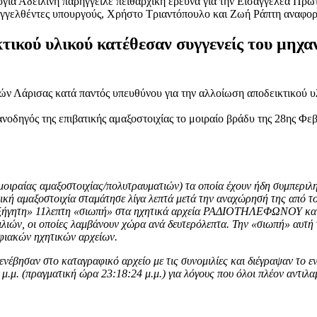
ία Αδειλίνη παρήγγειλε πειθαρχική έρευνα για την Εισαγγελέα Πρωτ
ταγγελθέντες υπουργούς, Χρήστο Τριαντόπουλο και Ζωή Ράπτη αναφορ
ικού υλικού κατέθεσαν συγγενείς του μηχαν
 Λάρισας κατά παντός υπευθύνου για την αλλοίωση αποδεικτικού υλι
οδηγός της επιβατικής αμαξοστοιχίας το μοιραίο βράδυ της 28ης Φεβ
οιραίας αμαξοστοιχίας/πολυτραυματιών) τα οποία έχουν ήδη συμπεριλη
ατική αμαξοστοιχία σταμάτησε λίγα λεπτά μετά την αναχώρησή της από τ
«ανεξήγητη» 11λεπτη «σιωπή» στα ηχητικά αρχεία ΡΑΔΙΟΤΗΛΕΦΩΝΟΥ κα
λιών, οι οποίες λαμβάνουν χώρα ανά δευτερόλεπτα. Την «σιωπή» αυτή τ
ηφιακών ηχητικών αρχείων.
ενέβησαν στο καταγραφικό αρχείο με τις συνομιλίες και διέγραψαν το ε
μ.μ. (πραγματική ώρα 23:18:24 μ.μ.) για λόγους που όλοι πλέον αντιλα