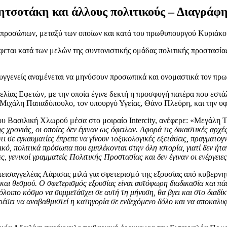
τσοτάκη και άλλους πολιτικούς – Διαγράφη
ν προσώπων, μεταξύ των οποίων και κατά του πρωθυπουργού Κυριάκ
εται κατά των μελών της συντονιστικής ομάδας πολιτικής προστασίας
συγγενείς αναμένεται να μηνύσουν προσωπικά και ονομαστικά τον πρ
γελίας Εφετών, με την οποία έγινε δεκτή η προσφυγή πατέρα που εσ
ιχάλη Παπαδόπουλο, τον υπουργό Υγείας, Θάνο Πλεύρη, και την υφ
υ Βασιλική Χλωρού μέσα στο μοιραίο Intercity, ανέφερε: «Μεγάλη Τ
ς χρονιάς, οι οποίες δεν έγιναν ως όφειλαν. Αφορά τις δικαστικές αρχ
ιότι σε εγκαυματίες έπρεπε να γίνουν τοξικολογικές εξετάσεις, πραγμα
ικό, πολιτικά πρόσωπα που εμπλέκονται στην όλη ιστορία, γιατί δεν ή
γενικοί γραμματείς Πολιτικής Προστασίας και δεν έγιναν οι ενέργειες
ισαγγελέας Λάρισας μιλά για σφετερισμό της εξουσίας από κυβερνητ
αι θεσμού. Ο σφετερισμός εξουσίας είναι αυτόφωρη διαδικασία και πάε
λοιπο κόσμο να συμμετάσχει σε αυτή τη μήνυση, θα βγει και στο διαδίκ
ορέσει να αναβαθμιστεί η κατηγορία σε ενδεχόμενο δόλο και να αποκαλυ