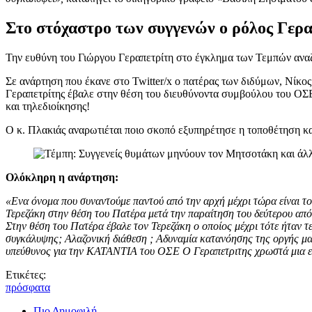
Στο στόχαστρο των συγγενών ο ρόλος Γερ
Την ευθύνη του Γιώργου Γεραπετρίτη στο έγκλημα των Τεμπών αναζη
Σε ανάρτηση που έκανε στο Twitter/x ο πατέρας των διδύμων, Νίκ
Γεραπετρίτης έβαλε στην θέση του διευθύνοντα συμβούλου του ΟΣΕ
και τηλεδιοίκησης!
Ο κ. Πλακιάς αναρωτιέται ποιο σκοπό εξυπηρέτησε η τοποθέτηση και
Ολόκληρη η ανάρτηση:
«Ενα όνομα που συναντούμε παντού από την αρχή μέχρι τώρα είναι τ
Τερεζάκη στην θέση του Πατέρα μετά την παραίτηση του δεύτερου απ
Στην θέση του Πατέρα έβαλε τον Τερεζάκη ο οποίος μέχρι τότε ήταν 
συγκάλυψης; Αλαζονική διάθεση ; Αδυναμία κατανόησης της οργής μας 
υπεύθυνος για την ΚΑΤΑΝΤΙΑ του ΟΣΕ Ο Γεραπετριτης χρωστά μια εξή
Ετικέτες:
πρόσφατα
Πιο Δημοφιλή