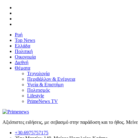
Ροή
Top News
Ελλάδα
Πολιτική
Οικονομία
Διεθνή
Θέματα
Τεχνολογία
Περιβάλλον & Ενέργεια
Υγεία & Επιστήμη
Πολιτισμός
Lifestyle
PrimeNews TV
Αξιόπιστες ειδήσεις, με σεβασμό στην παράδοση και το ήθος. Μείν
+30.6975757175