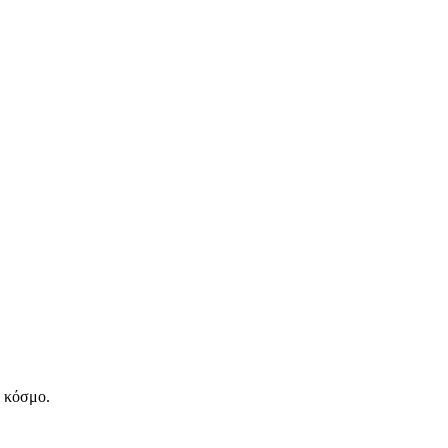
ν κόσμο.