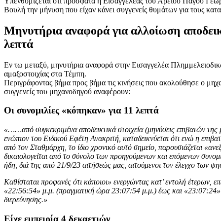
Υπενθυμίζεται ότι πρόσφατα η Εισαγγελέας του Αρείου Πάγου Γεωργ
Βουλή την μήνυση που είχαν κάνει συγγενείς θυμάτων για τους κα
Μηνυτήρια αναφορά για αλλοίωση αποδεικτ
λεπτά
Εν τω μεταξύ, μηνυτήρια αναφορά στην Εισαγγελέα Πλημμελειοδικών
αμαξοστοιχίας στα Τέμπη.
Περιγράφοντας βήμα προς βήμα τις κινήσεις που ακολούθησε ο μηχαν
συγγενείς του μηχανοδηγού αναφέρουν:
Οι συνομιλίες «κόπηκαν» για 11 λεπτά
«……από συγκεκριμένα αποδεικτικά στοιχεία (μηνύσεις επιβατών της μ
ενώπιον του Ειδικού Εφέτη Ανακριτή, καταδεικνύεται ότι ενώ η επιβ
από τον Σταθμάρχη, το ίδιο χρονικό αυτό σημείο, παρουσιάζεται 
δικαιολογείται από το σύνολο των προηγούμενων και επόμενων συνομι
ήδη, διά της από 21/9/23 αιτήσεώς μας, αιτούμενοι τον έλεγχο των ψ
Καθίσταται προφανές ότι κάποιοι» ενεργώντας κατ’ εντολή έτερων, επ
«22:56:54» μ.μ. (πραγματική ώρα 23:07:54 μ.μ.) έως και «23:07:24» 
διερεύνησης.»
Είχε εμπειρία 4 δεκαετιών