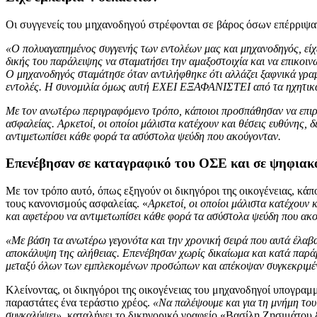
Οι συγγενείς του μηχανοδηγού στρέφονται σε βάρος όσων επέρριψαν
«Ο πολυαγαπημένος συγγενής των εντολέων μας και μηχανοδηγός, είχε
δικής του παράλειψης να σταματήσει την αμαξοστοιχία και να επικοι
Ο μηχανοδηγός σταμάτησε όταν αντιλήφθηκε ότι αλλάζει ξαφνικά γρα
εντολές. Η συνομιλία όμως αυτή ΕΧΕΙ ΕΞΑΦΑΝΙΣΤΕΙ από τα ηχητικά
Με τον ανωτέρω περιγραφόμενο τρόπο, κάποιοι προσπάθησαν να επιρρ
ασφαλείας. Αρκετοί, οι οποίοι μάλιστα κατέχουν και θέσεις ευθύνης,
αντιμετωπίσει κάθε φορά τα ασύστολα ψεύδη που ακούγονταν.
Επενέβησαν σε καταγραφικό του ΟΣΕ και σε ψηφιακ
Με τον τρόπο αυτό, όπως εξηγούν οι δικηγόροι της οικογένειας, κά
τους κανονισμούς ασφαλείας. «
Αρκετοί, οι οποίοι μάλιστα κατέχουν 
και αφετέρου να αντιμετωπίσει κάθε φορά τα ασύστολα ψεύδη που ακ
«Με βάση τα ανωτέρω γεγονότα και την χρονική σειρά που αυτά έλαβα
αποκάλυψη της αλήθειας. Επενέβησαν χωρίς δικαίωμα και κατά παρά
μεταξύ όλων των εμπλεκομένων προσώπων και απέκοψαν συγκεκριμένες
Κλείνοντας, οι δικηγόροι της οικογένειας του μηχανοδηγοί υπογραμμ
παραστάτες ένα τεράστιο χρέος.
«Να παλέψουμε και για τη μνήμη του τ
συγκαλύψει»,
καταλήγει το δικηγορικό γραφείο «Βασίλη Ζησιμάτου