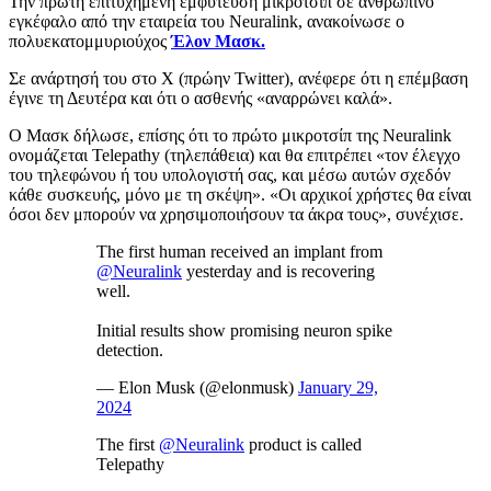
Την πρώτη επιτυχημένη εμφύτευση μικροτσιπ σε ανθρώπινο
εγκέφαλο από την εταιρεία του Neuralink, ανακοίνωσε ο
πολυεκατομμυριούχος
Έλον Μασκ.
Σε ανάρτησή του στο Χ (πρώην Twitter), ανέφερε ότι η επέμβαση
έγινε τη Δευτέρα και ότι ο ασθενής «αναρρώνει καλά».
Ο Μασκ δήλωσε, επίσης ότι το πρώτο μικροτσίπ της Neuralink
ονομάζεται Telepathy (τηλεπάθεια) και θα επιτρέπει «τον έλεγχο
του τηλεφώνου ή του υπολογιστή σας, και μέσω αυτών σχεδόν
κάθε συσκευής, μόνο με τη σκέψη». «Οι αρχικοί χρήστες θα είναι
όσοι δεν μπορούν να χρησιμοποιήσουν τα άκρα τους», συνέχισε.
The first human received an implant from
@Neuralink
yesterday and is recovering
well.
Initial results show promising neuron spike
detection.
— Elon Musk (@elonmusk)
January 29,
2024
The first
@Neuralink
product is called
Telepathy