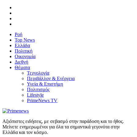
Ροή
Top News
Ελλάδα
Πολιτική
Οικονομία
Διεθνή
Θέματα
Τεχνολογία
Περιβάλλον & Ενέργεια
Υγεία & Επιστήμη
Πολιτισμός
Lifestyle
PrimeNews TV
Αξιόπιστες ειδήσεις, με σεβασμό στην παράδοση και το ήθος.
Μείνετε ενημερωμένοι για όλα τα σημαντικά γεγονότα στην
Ελλάδα και τον κόσμο.