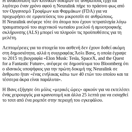
Η ανακοίνωση των κλινικών δοκιμών σε ανθρώπους έρχεται
λιγότερο έναν χρόνο αφού η Neuralink πήρε το πράσινο φως από
τον Οργανισμό Τροφίμων και Φαρμάκων (FDA) για να
προχωρήσει σε εμφυτεύσεις του μικροτσίπ σε ανθρώπους.
Η Neuralink ανέφερε τότε ότι άτομα που έχουν τετραπληγία λόγω
τραυματισμού του αυχενικού νωτιαίου μυελού ή αμυοτροφικής
σκλήρυνσης (ALS) μπορεί να πληρούν τις προϋποθέσεις για τη
μελέτη.
Λεπτομέρειες για τα στοιχεία του ασθενή δεν έχουν δοθεί ακόμη
στη δημοσιότητα, αλλά η συγγραφέας Άσλι Βανς, η οποία έγραψε
το 2015 τη βιογραφία «Elon Musk: Tesla, SpaceX, and the Quest
for a Fantastic Future», ανέφερε σε δημοσίευμα του Bloomberg ότι
ο ιδανικός υποψήφιος για την πρώτη δοκιμή της Neuralink σε
άνθρωπο ήταν «ένας ενήλικας κάτω των 40 ετών του οποίου και τα
τέσσερα άκρα είναι παράλυτα».
Η Βανς εξήγησε ότι μόλις «μερικές ώρες» αρκούν για να εκτελέσει
ένας χειρουργός μια κρανιοτομή και άλλα 25 λεπτά για να εισαχθεί
το τσιπ από ένα ρομπότ στην περιοχή του εγκεφάλου.