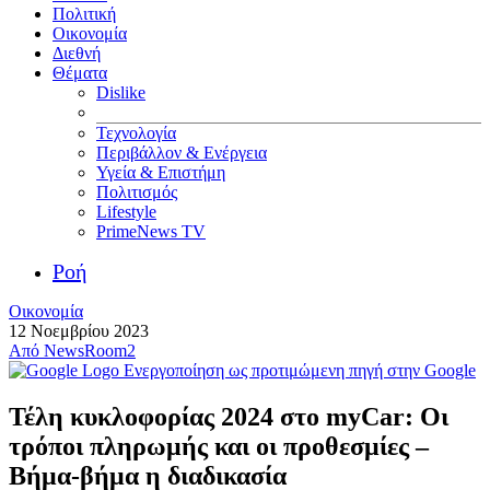
Πολιτική
Οικονομία
Διεθνή
Θέματα
Dislike
Τεχνολογία
Περιβάλλον & Ενέργεια
Υγεία & Επιστήμη
Πολιτισμός
Lifestyle
PrimeNews TV
Ροή
Οικονομία
12 Νοεμβρίου 2023
Από
NewsRoom2
Ενεργοποίηση ως προτιμώμενη πηγή στην Google
Τέλη κυκλοφορίας 2024 στο myCar: Οι
τρόποι πληρωμής και οι προθεσμίες –
Βήμα-βήμα η διαδικασία