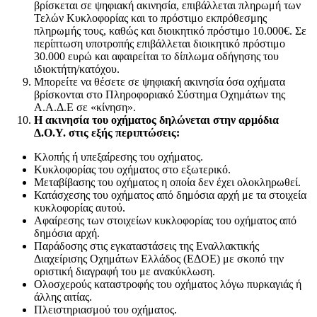
βρίσκεται σε ψηφιακή ακινησία, επιβάλλεται πληρωμή των
Τελών Κυκλοφορίας και το πρόστιμο εκπρόθεσμης
πληρωμής τους, καθώς και διοικητικό πρόστιμο 10.000€. Σε
περίπτωση υποτροπής επιβάλλεται διοικητικό πρόστιμο
30.000 ευρώ και αφαιρείται το δίπλωμα οδήγησης του
ιδιοκτήτη/κατόχου.
Μπορείτε να θέσετε σε ψηφιακή ακινησία όσα οχήματα
βρίσκονται στο Πληροφοριακό Σύστημα Οχημάτων της
Α.Α.Δ.Ε σε «κίνηση».
Η ακινησία του οχήματος δηλώνεται στην αρμόδια
Δ.Ο.Υ. στις εξής περιπτώσεις:
Κλοπής ή υπεξαίρεσης του οχήματος.
Κυκλοφορίας του οχήματος στο εξωτερικό.
Μεταβίβασης του οχήματος η οποία δεν έχει ολοκληρωθεί.
Κατάσχεσης του οχήματος από δημόσια αρχή με τα στοιχεία
κυκλοφορίας αυτού.
Αφαίρεσης των στοιχείων κυκλοφορίας του οχήματος από
δημόσια αρχή.
Παράδοσης στις εγκαταστάσεις της Εναλλακτικής
Διαχείρισης Οχημάτων Ελλάδος (ΕΔΟΕ) με σκοπό την
οριστική διαγραφή του με ανακύκλωση.
Ολοσχερούς καταστροφής του οχήματος λόγω πυρκαγιάς ή
άλλης αιτίας.
Πλειστηριασμού του οχήματος.