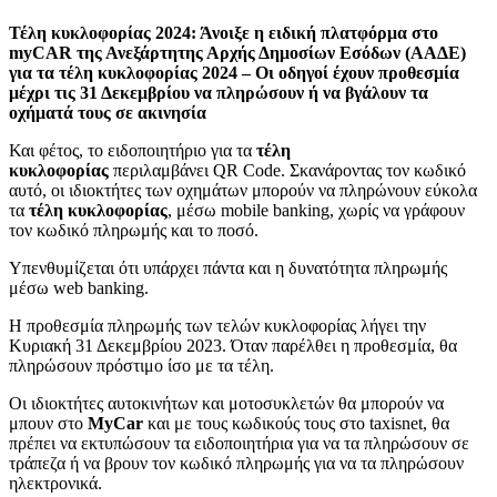
Τέλη κυκλοφορίας 2024: Άνοιξε η ειδική πλατφόρμα στο
myCAR της Ανεξάρτητης Αρχής Δημοσίων Εσόδων (ΑΑΔΕ)
για τα τέλη κυκλοφορίας 2024 – Οι οδηγοί έχουν προθεσμία
μέχρι τις 31 Δεκεμβρίου να πληρώσουν ή να βγάλουν τα
οχήματά τους σε ακινησία
Και φέτος, το ειδοποιητήριο για τα
τέλη
κυκλοφορίας
περιλαμβάνει QR Code. Σκανάροντας τον κωδικό
αυτό, οι ιδιοκτήτες των οχημάτων μπορούν να πληρώνουν εύκολα
τα
τέλη κυκλοφορίας
, μέσω mobile banking, χωρίς να γράφουν
τον κωδικό πληρωμής και το ποσό.
Υπενθυμίζεται ότι υπάρχει πάντα και η δυνατότητα πληρωμής
μέσω web banking.
Η προθεσμία πληρωμής των τελών κυκλοφορίας λήγει την
Κυριακή 31 Δεκεμβρίου 2023. Όταν παρέλθει η προθεσμία, θα
πληρώσουν πρόστιμο ίσο με τα τέλη.
Οι ιδιοκτήτες αυτοκινήτων και μοτοσυκλετών θα μπορούν να
μπουν στο
MyCar
και με τους κωδικούς τους στο taxisnet, θα
πρέπει να εκτυπώσουν τα ειδοποιητήρια για να τα πληρώσουν σε
τράπεζα ή να βρουν τον κωδικό πληρωμής για να τα πληρώσουν
ηλεκτρονικά.