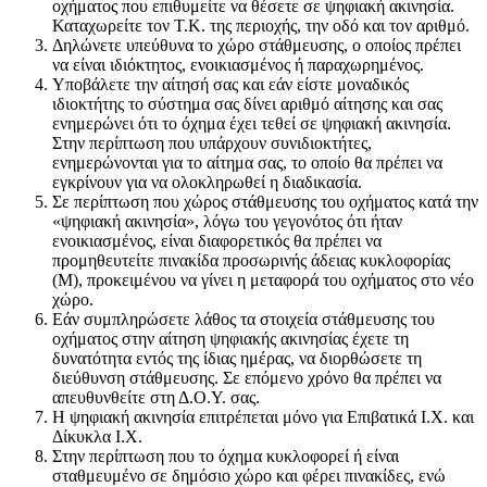
οχήματος που επιθυμείτε να θέσετε σε ψηφιακή ακινησία.
Καταχωρείτε τον Τ.Κ. της περιοχής, την οδό και τον αριθμό.
Δηλώνετε υπεύθυνα το χώρο στάθμευσης, ο οποίος πρέπει
να είναι ιδιόκτητος, ενοικιασμένος ή παραχωρημένος.
Υποβάλετε την αίτησή σας και εάν είστε μοναδικός
ιδιοκτήτης το σύστημα σας δίνει αριθμό αίτησης και σας
ενημερώνει ότι το όχημα έχει τεθεί σε ψηφιακή ακινησία.
Στην περίπτωση που υπάρχουν συνιδιοκτήτες,
ενημερώνονται για το αίτημα σας, το οποίο θα πρέπει να
εγκρίνουν για να ολοκληρωθεί η διαδικασία.
Σε περίπτωση που χώρος στάθμευσης του οχήματος κατά την
«ψηφιακή ακινησία», λόγω του γεγονότος ότι ήταν
ενοικιασμένος, είναι διαφορετικός θα πρέπει να
προμηθευτείτε πινακίδα προσωρινής άδειας κυκλοφορίας
(Μ), προκειμένου να γίνει η μεταφορά του οχήματος στο νέο
χώρο.
Εάν συμπληρώσετε λάθος τα στοιχεία στάθμευσης του
οχήματος στην αίτηση ψηφιακής ακινησίας έχετε τη
δυνατότητα εντός της ίδιας ημέρας, να διορθώσετε τη
διεύθυνση στάθμευσης. Σε επόμενο χρόνο θα πρέπει να
απευθυνθείτε στη Δ.Ο.Υ. σας.
Η ψηφιακή ακινησία επιτρέπεται μόνο για Επιβατικά Ι.Χ. και
Δίκυκλα Ι.Χ.
Στην περίπτωση που το όχημα κυκλοφορεί ή είναι
σταθμευμένο σε δημόσιο χώρο και φέρει πινακίδες, ενώ