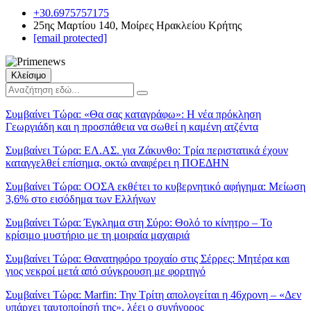
+30.6975757175
25ης Μαρτίου 140, Μοίρες Ηρακλείου Κρήτης
[email protected]
Κλείσιμο
Συμβαίνει Τώρα:
«Θα σας καταγράφω»: Η νέα πρόκληση
Γεωργιάδη και η προσπάθεια να σωθεί η καμένη ατζέντα
Συμβαίνει Τώρα:
ΕΛ.ΑΣ. για Ζάκυνθο: Τρία περιστατικά έχουν
καταγγελθεί επίσημα, οκτώ αναφέρει η ΠΟΕΔΗΝ
Συμβαίνει Τώρα:
ΟΟΣΑ εκθέτει το κυβερνητικό αφήγημα: Μείωση
3,6% στο εισόδημα των Ελλήνων
Συμβαίνει Τώρα:
Έγκλημα στη Σύρο: Θολό το κίνητρο – Το
κρίσιμο μυστήριο με τη μοιραία μαχαιριά
Συμβαίνει Τώρα:
Θανατηφόρο τροχαίο στις Σέρρες: Μητέρα και
γιος νεκροί μετά από σύγκρουση με φορτηγό
Συμβαίνει Τώρα:
Marfin: Την Τρίτη απολογείται η 46χρονη – «Δεν
υπάρχει ταυτοποίησή της», λέει ο συνήγορος