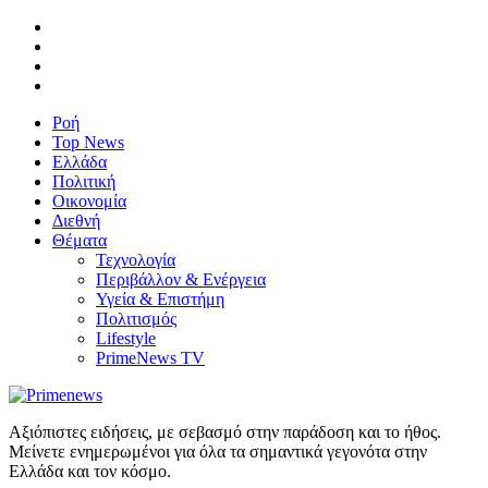
Ροή
Top News
Ελλάδα
Πολιτική
Οικονομία
Διεθνή
Θέματα
Τεχνολογία
Περιβάλλον & Ενέργεια
Υγεία & Επιστήμη
Πολιτισμός
Lifestyle
PrimeNews TV
Αξιόπιστες ειδήσεις, με σεβασμό στην παράδοση και το ήθος.
Μείνετε ενημερωμένοι για όλα τα σημαντικά γεγονότα στην
Ελλάδα και τον κόσμο.