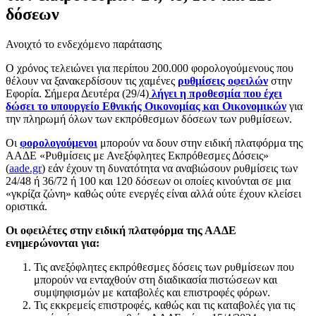
δόσεων
Ανοιχτό το ενδεχόμενο παράτασης
Ο χρόνος τελειώνει για περίπου 200.000 φορολογούμενους που
θέλουν να ξανακερδίσουν τις χαμένες
ρυθμίσεις οφειλών
στην
Εφορία. Σήμερα Δευτέρα (29/4)
λήγει η προθεσμία που έχει
δώσει το υπουργείο Εθνικής Οικονομίας και Οικονομικών
για
την πληρωμή όλων των εκπρόθεσμων δόσεων των ρυθμίσεων.
Οι
φορολογούμενοι
μπορούν να δουν στην ειδική πλατφόρμα της
ΑΑΔΕ «Ρυθμίσεις με Ανεξόφλητες Εκπρόθεσμες Δόσεις»
(
aade.gr
) εάν έχουν τη δυνατότητα να αναβιώσουν ρυθμίσεις των
24/48 ή 36/72 ή 100 και 120 δόσεων οι οποίες κινούνται σε μια
«γκρίζα ζώνη» καθώς ούτε ενεργές είναι αλλά ούτε έχουν κλείσει
οριστικά.
Οι οφειλέτες στην ειδική πλατφόρμα της ΑΑΔΕ
ενημερώνονται για:
Τις ανεξόφλητες εκπρόθεσμες δόσεις των ρυθμίσεων που
μπορούν να ενταχθούν στη διαδικασία πιστώσεων και
συμψηφισμών με καταβολές και επιστροφές φόρων.
Τις εκκρεμείς επιστροφές, καθώς και τις καταβολές για τις