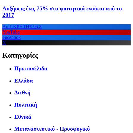
Αυξήσεις έως 75% στα φοιτητικά ενοίκια από το
2017
Ant1 ΚΡΗΤΗΣ 95.8
YouTube
Facebook
X
Κατηγορίες
Πρωτοσέλιδα
Ελλάδα
Διεθνή
Πολιτική
Εθνικά
Μεταναστευτικό - Προσφυγικό