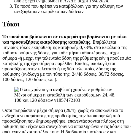
οποίες έχει ενημερωθεί η ΑΑΔΕ μέχρι 15/4/2024.
Το ποσό που πρέπει να καταβάλλουν για την κάλυψη των
ανεξόφλητων εκπρόθεσμων δόσεων.
Τόκοι
Τα ποσά που βρίσκονται σε εκκρεμότητα βαρύνονται με τόκο
και προσαυξήσεις εκπρόθεσμης καταβολής
. Επιβάλλεται
μηνιαίος τόκος εκπρόθεσμης καταβολής 0,73%, στο κεφάλαιο της
καθυστερούμενης δόσης, για κάθε μήνα καθυστέρησης μέχρι
σήμερα -ή μέχρι την τελευταία δόση της ρύθμισης εάν η προθεσμία
καταβολής της έχει σήμερα παρέλθει. Επίσης, υπολογίζεται
προσαύξηση στην τελευταία ή τις δύο τελευταίες δόσεις της
ρύθμισης (ανάλογα με τον τύπο της, 24/48 δόσεις, 36/72 δόσεις,
100 δόσεις, 120 δόσεις κλπ).
Όσοι πληρώσουν μέχρι σήμερα (29/4), χωρίς να αποκλείεται το
ενδεχόμενο παράτασης της προθεσμίας, την όποια οφειλή από
προσαύξηση που δημιουργήθηκε, επανεντάσσονται πλήρως στη
ρύθμιση που είχαν και συνεχίζουν να αποπληρώνουν τις δόσεις που
απέμεναν μέχρι το τέλος τους. Η διαδικασία πιστώσεων και