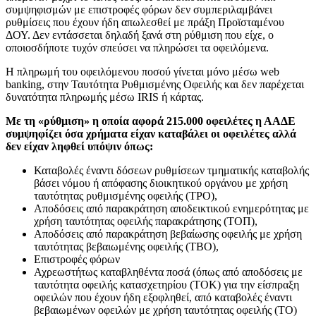
συμψηφισμών με επιστροφές φόρων δεν συμπεριλαμβάνει
ρυθμίσεις που έχουν ήδη απωλεσθεί με πράξη Προϊσταμένου
ΔΟΥ. Δεν εντάσσεται δηλαδή ξανά στη ρύθμιση που είχε, ο
οποιοσδήποτε τυχόν σπεύσει να πληρώσει τα οφειλόμενα.
Η πληρωμή του οφειλόμενου ποσού γίνεται μόνο μέσω web
banking, στην Ταυτότητα Ρυθμισμένης Οφειλής και δεν παρέχεται
δυνατότητα πληρωμής μέσω IRIS ή κάρτας.
Με τη «ρύθμιση» η οποία αφορά 215.000 οφειλέτες η ΑΑΔΕ
συμψηφίζει όσα χρήματα είχαν καταβάλει οι οφειλέτες αλλά
δεν είχαν ληφθεί υπόψιν όπως:
Καταβολές έναντι δόσεων ρυθμίσεων τμηματικής καταβολής
βάσει νόμου ή απόφασης διοικητικού οργάνου με χρήση
ταυτότητας ρυθμισμένης οφειλής (ΤΡΟ),
Αποδόσεις από παρακράτηση αποδεικτικού ενημερότητας με
χρήση ταυτότητας οφειλής παρακράτησης (ΤΟΠ),
Αποδόσεις από παρακράτηση βεβαίωσης οφειλής με χρήση
ταυτότητας βεβαιωμένης οφειλής (ΤΒΟ),
Επιστροφές φόρων
Αχρεωστήτως καταβληθέντα ποσά (όπως από αποδόσεις με
ταυτότητα οφειλής κατασχετηρίου (ΤΟΚ) για την είσπραξη
οφειλών που έχουν ήδη εξοφληθεί, από καταβολές έναντι
βεβαιωμένων οφειλών με χρήση ταυτότητας οφειλής (ΤΟ)