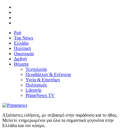
Ροή
Top News
Ελλάδα
Πολιτική
Οικονομία
Διεθνή
Θέματα
Τεχνολογία
Περιβάλλον & Ενέργεια
Υγεία & Επιστήμη
Πολιτισμός
Lifestyle
PrimeNews TV
Αξιόπιστες ειδήσεις, με σεβασμό στην παράδοση και το ήθος.
Μείνετε ενημερωμένοι για όλα τα σημαντικά γεγονότα στην
Ελλάδα και τον κόσμο.