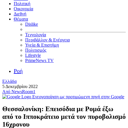
Πολιτική
Οικονομία
Διεθνή
Θέματα
Dislike
Τεχνολογία
Περιβάλλον & Ενέργεια
Υγεία & Επιστήμη
Πολιτισμός
Lifestyle
PrimeNews TV
Ροή
Ελλάδα
5 Δεκεμβρίου 2022
Από
NewsRoom1
Ενεργοποίηση ως προτιμώμενη πηγή στην Google
Θεσσαλονίκη: Επεισόδια με Ρομά έξω
από το Ιπποκράτειο μετά τον πυροβολισμό
16χρονου