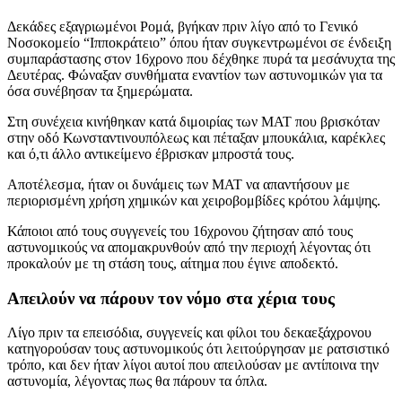
Δεκάδες εξαγριωμένοι Ρομά, βγήκαν πριν λίγο από το Γενικό
Νοσοκομείο “Ιπποκράτειο” όπου ήταν συγκεντρωμένοι σε ένδειξη
συμπαράστασης στον 16χρονο που δέχθηκε πυρά τα μεσάνυχτα της
Δευτέρας. Φώναξαν συνθήματα εναντίον των αστυνομικών για τα
όσα συνέβησαν τα ξημερώματα.
Στη συνέχεια κινήθηκαν κατά διμοιρίας των ΜΑΤ που βρισκόταν
στην οδό Κωνσταντινουπόλεως και πέταξαν μπουκάλια, καρέκλες
και ό,τι άλλο αντικείμενο έβρισκαν μπροστά τους.
Αποτέλεσμα, ήταν οι δυνάμεις των ΜΑΤ να απαντήσουν με
περιορισμένη χρήση χημικών και χειροβομβίδες κρότου λάμψης.
Κάποιοι από τους συγγενείς του 16χρονου ζήτησαν από τους
αστυνομικούς να απομακρυνθούν από την περιοχή λέγοντας ότι
προκαλούν με τη στάση τους, αίτημα που έγινε αποδεκτό.
Απειλούν να πάρουν τον νόμο στα χέρια τους
Λίγο πριν τα επεισόδια, συγγενείς και φίλοι του δεκαεξάχρονου
κατηγορούσαν τους αστυνομικούς ότι λειτούργησαν με ρατσιστικό
τρόπο, και δεν ήταν λίγοι αυτοί που απειλούσαν με αντίποινα την
αστυνομία, λέγοντας πως θα πάρουν τα όπλα.