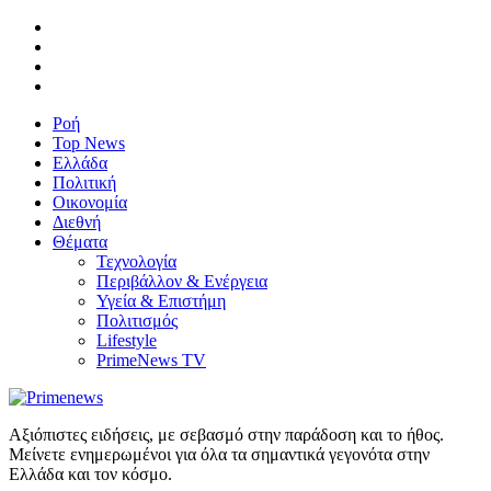
Ροή
Top News
Ελλάδα
Πολιτική
Οικονομία
Διεθνή
Θέματα
Τεχνολογία
Περιβάλλον & Ενέργεια
Υγεία & Επιστήμη
Πολιτισμός
Lifestyle
PrimeNews TV
Αξιόπιστες ειδήσεις, με σεβασμό στην παράδοση και το ήθος.
Μείνετε ενημερωμένοι για όλα τα σημαντικά γεγονότα στην
Ελλάδα και τον κόσμο.