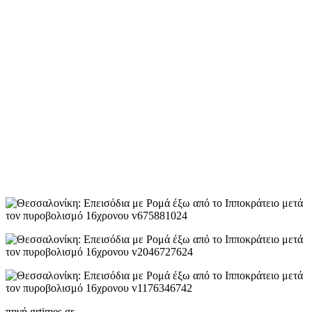
πηγή grtimes.gr