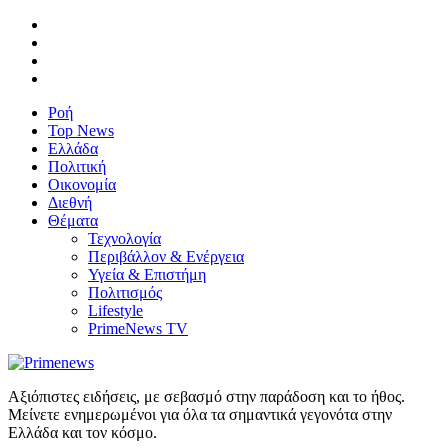
Ροή
Top News
Ελλάδα
Πολιτική
Οικονομία
Διεθνή
Θέματα
Τεχνολογία
Περιβάλλον & Ενέργεια
Υγεία & Επιστήμη
Πολιτισμός
Lifestyle
PrimeNews TV
Αξιόπιστες ειδήσεις, με σεβασμό στην παράδοση και το ήθος.
Μείνετε ενημερωμένοι για όλα τα σημαντικά γεγονότα στην
Ελλάδα και τον κόσμο.