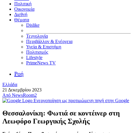
Πολιτική
Οικονομία
Διεθνή
Θέματα
Dislike
Τεχνολογία
Περιβάλλον & Ενέργεια
Υγεία & Επιστήμη
Πολιτισμός
Lifestyle
PrimeNews TV
Ροή
Ελλάδα
21 Δεκεμβρίου 2023
Από
NewsRoom2
Ενεργοποίηση ως προτιμώμενη πηγή στην Google
Θεσσαλονίκη: Φωτιά σε κοντέινερ στη
Λεωφόρο Γεωργικής Σχολής