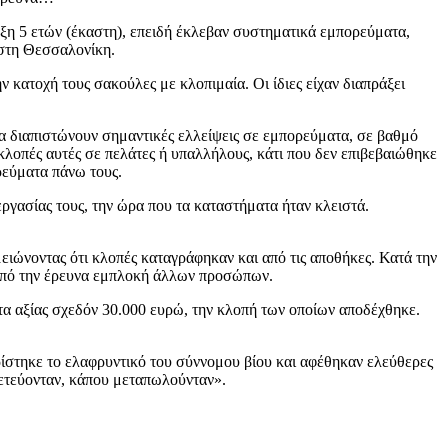
η 5 ετών (έκαστη), επειδή έκλεβαν συστηματικά εμπορεύματα,
 στη Θεσσαλονίκη.
 κατοχή τους σακούλες με κλοπιμαία. Οι ίδιες είχαν διαπράξει
να διαπιστώνουν σημαντικές ελλείψεις σε εμπορεύματα, σε βαθμό
λοπές αυτές σε πελάτες ή υπαλλήλους, κάτι που δεν επιβεβαιώθηκε
ρεύματα πάνω τους.
εργασίας τους, την ώρα που τα καταστήματα ήταν κλειστά.
ιώνοντας ότι κλοπές καταγράφηκαν και από τις αποθήκες. Κατά την
ε από την έρευνα εμπλοκή άλλων προσώπων.
α αξίας σχεδόν 30.000 ευρώ, την κλοπή των οποίων αποδέχθηκε.
ίστηκε το ελαφρυντικό του σύννομου βίου και αφέθηκαν ελεύθερες
χετεύονταν, κάπου μεταπωλούνταν».