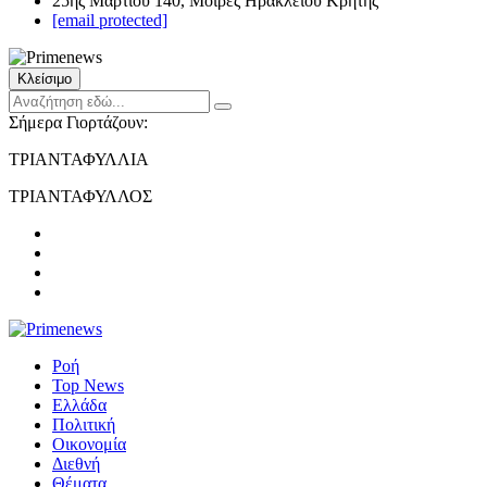
25ης Μαρτίου 140, Μοίρες Ηρακλείου Κρήτης
[email protected]
Κλείσιμο
Σήμερα Γιορτάζουν:
ΤΡΙΑΝΤΑΦΥΛΛΙΑ
ΤΡΙΑΝΤΑΦΥΛΛΟΣ
Ροή
Top News
Ελλάδα
Πολιτική
Οικονομία
Διεθνή
Θέματα