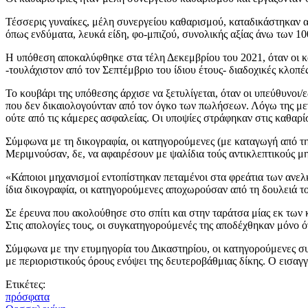
Τέσσερις γυναίκες, μέλη συνεργείου καθαρισμού, καταδικάστηκαν 
όπως ενδύματα, λευκά είδη, φο-μπιζού, συνολικής αξίας άνω των 
Η υπόθεση αποκαλύφθηκε στα τέλη Δεκεμβρίου του 2021, όταν οι καθ
-τουλάχιστον από τον Σεπτέμβριο του ίδιου έτους- διαδοχικές κλοπές
Το κουβάρι της υπόθεσης άρχισε να ξετυλίγεται, όταν οι υπεύθυνοι
που δεν δικαιολογούνταν από τον όγκο των πωλήσεων. Λόγω της μεγ
ούτε από τις κάμερες ασφαλείας. Οι υποψίες στράφηκαν στις καθαρ
Σύμφωνα με τη δικογραφία, οι κατηγορούμενες (με καταγωγή από τη 
Μεριμνούσαν, δε, να αφαιρέσουν με ψαλίδια τούς αντικλεπτικούς μ
«Κάποιοι μηχανισμοί εντοπίστηκαν πεταμένοι στα φρεάτια των ανε
ίδια δικογραφία, οι κατηγορούμενες αποχωρούσαν από τη δουλειά τ
Σε έρευνα που ακολούθησε στο σπίτι και στην ταράτσα μίας εκ τω
Στις απολογίες τους, οι συγκατηγορούμενές της αποδέχθηκαν μόνο ό
Σύμφωνα με την ετυμηγορία του Δικαστηρίου, οι κατηγορούμενες σ
με περιοριστικούς όρους ενόψει της δευτεροβάθμιας δίκης. Ο εισα
Ετικέτες:
πρόσφατα