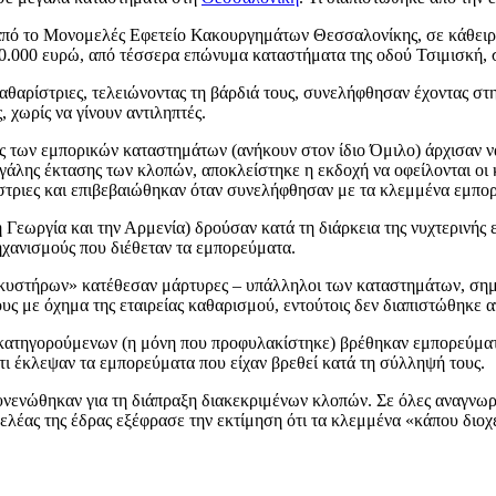
από το Μονομελές Εφετείο Κακουργημάτων Θεσσαλονίκης, σε κάθειρξ
100.000 ευρώ, από τέσσερα επώνυμα καταστήματα της οδού Τσιμισκή,
αρίστριες, τελειώνοντας τη βάρδιά τους, συνελήφθησαν έχοντας στην
, χωρίς να γίνουν αντιληπτές.
/ες των εμπορικών καταστημάτων (ανήκουν στον ίδιο Όμιλο) άρχισαν 
άλης έκτασης των κλοπών, αποκλείστηκε η εκδοχή να οφείλονται οι κ
ίστριες και επιβεβαιώθηκαν όταν συνελήφθησαν με τα κλεμμένα εμπο
Γεωργία και την Αρμενία) δρούσαν κατά τη διάρκεια της νυχτερινής 
ηχανισμούς που διέθεταν τα εμπορεύματα.
λκυστήρων» κατέθεσαν μάρτυρες – υπάλληλοι των καταστημάτων, σημε
ους με όχημα της εταιρείας καθαρισμού, εντούτοις δεν διαπιστώθηκ
ν κατηγορούμενων (η μόνη που προφυλακίστηκε) βρέθηκαν εμπορεύματ
τι έκλεψαν τα εμπορεύματα που είχαν βρεθεί κατά τη σύλληψή τους.
υνενώθηκαν για τη διάπραξη διακεκριμένων κλοπών. Σε όλες αναγνωρ
γγελέας της έδρας εξέφρασε την εκτίμηση ότι τα κλεμμένα «κάπου διο