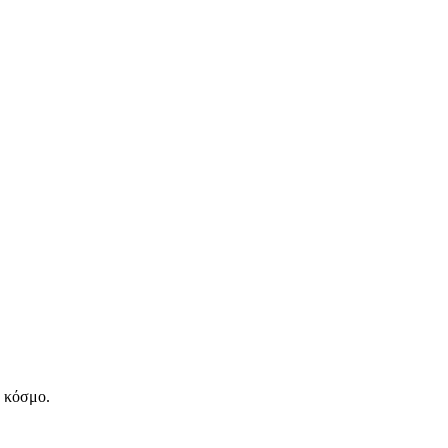
ν κόσμο.