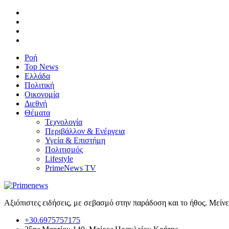
Ροή
Top News
Ελλάδα
Πολιτική
Οικονομία
Διεθνή
Θέματα
Τεχνολογία
Περιβάλλον & Ενέργεια
Υγεία & Επιστήμη
Πολιτισμός
Lifestyle
PrimeNews TV
Αξιόπιστες ειδήσεις, με σεβασμό στην παράδοση και το ήθος. Μείν
+30.6975757175