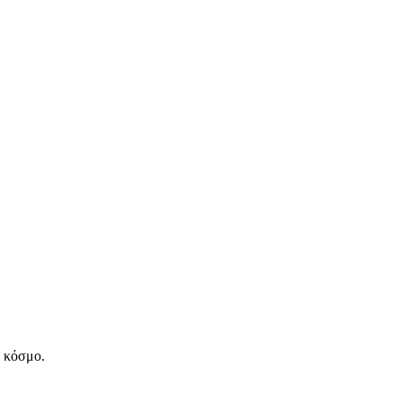
ν κόσμο.