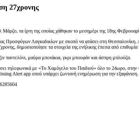
ιση 27χρονης
 Μάρζο, τα ίχνη της οποίας χάθηκαν το μεσημέρι της 18ης Φεβρουαρ
ίας Προσφύγων Λαγκαδικίων με σκοπό να φτάσει στη Θεσσαλονίκη. Απ
ρονης, δημοσιοποίησε τα στοιχεία της ενήλικης έπειτα από επιθυμία 
ιν παντελόνι, μαύρα μποτάκια, γκρι μπουφάν και άσπρη μπλούζα.
ήσει τηλεφωνικά με «Το Χαμόγελο του Παιδιού» όλο το 24ωρο, στην 
sing Alert app οπού υπάρχει ζωντανή ενημέρωση για την εξαφάνιση.