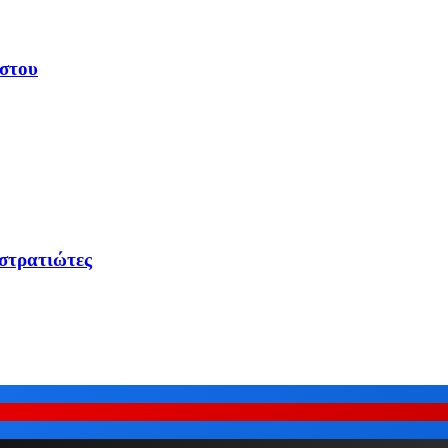
υστου
 στρατιώτες