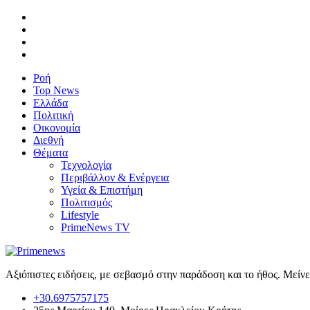
Ροή
Top News
Ελλάδα
Πολιτική
Οικονομία
Διεθνή
Θέματα
Τεχνολογία
Περιβάλλον & Ενέργεια
Υγεία & Επιστήμη
Πολιτισμός
Lifestyle
PrimeNews TV
Αξιόπιστες ειδήσεις, με σεβασμό στην παράδοση και το ήθος. Μείν
+30.6975757175