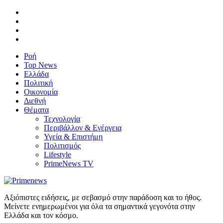
Ροή
Top News
Ελλάδα
Πολιτική
Οικονομία
Διεθνή
Θέματα
Τεχνολογία
Περιβάλλον & Ενέργεια
Υγεία & Επιστήμη
Πολιτισμός
Lifestyle
PrimeNews TV
Αξιόπιστες ειδήσεις, με σεβασμό στην παράδοση και το ήθος.
Μείνετε ενημερωμένοι για όλα τα σημαντικά γεγονότα στην
Ελλάδα και τον κόσμο.