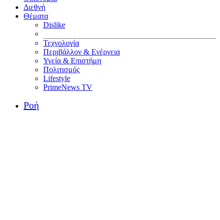
Διεθνή
Θέματα
Dislike
Τεχνολογία
Περιβάλλον & Ενέργεια
Υγεία & Επιστήμη
Πολιτισμός
Lifestyle
PrimeNews TV
Ροή