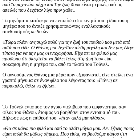
από το μηχανάκι μέχρι και την ζωή σου»
είναι μερικές από τις
απειλές που δεχόταν λίγο πριν χαθεί.
Τα μηνύματα κατάφερε να εντοπίσει στο κινητό του η ίδια του η
μητέρα που το άνοιξε χρησιμοποιώντας εναλλακτικούς
συνδυασμούς κωδικών.
«Τώρα πλέον ανησυχώ πολύ για την ζωή του παιδιού μου μετά από
αυτά που είδα. Ο Θάνος μου δεχόταν πίεση μεγάλη και δεν μας έλεγε
τίποτα για να μην μας στεναχωρήσει. Είχε πει σε φιλικό μας
πρόσωπο ότι σκέφτεται να βάλει τέλος στη ζωή του»
είπε
σοκαρισμένη η μητέρα του, από το πλατό του Τούνελ.
Ο αγνοούμενος Θάνος μια μέρα πριν εξαφανιστεί, είχε στείλει ένα
γραπτό μήνυμα σε έναν φίλο του λέγοντας του:
«Γιάννη σε
παρακαλώ, θέλω να ζήσω».
Το Τούνελ εντόπισε τον άγριο ντελιβερά που εμφανίστηκε σαν
φίλος του Θάνου, έτοιμος να βοηθήσει στον εντοπισμό του.
Δήλωσε πως η επίθεσή του,
«ήταν απλά μια πλάκα».
«Θα σε κάνω πιο ψιλό και από το αλάτι μάγκα μου. Δεν ξέρεις ποιος
είμαι απλά θα μάθεις σήμερα. Που είσαι, να βρεθούμε κάπου στη