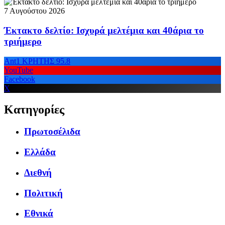
7 Αυγούστου 2026
Έκτακτο δελτίο: Ισχυρά μελτέμια και 40άρια το
τριήμερο
Ant1 ΚΡΗΤΗΣ 95.8
YouTube
Facebook
X
Κατηγορίες
Πρωτοσέλιδα
Ελλάδα
Διεθνή
Πολιτική
Εθνικά