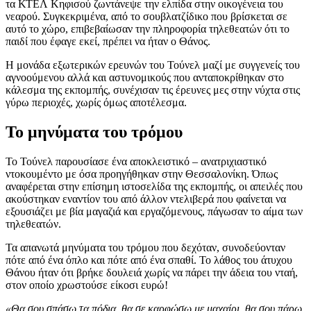
τα ΚΤΕΛ Κηφισού ζωντάνεψε την ελπίδα στην οικογένεια του
νεαρού. Συγκεκριμένα, από το σουβλατζίδικο που βρίσκεται σε
αυτό το χώρο, επιβεβαίωσαν την πληροφορία τηλεθεατών ότι το
παιδί που έφαγε εκεί, πρέπει να ήταν ο Θάνος.
Η μονάδα εξωτερικών ερευνών του Τούνελ μαζί με συγγενείς του
αγνοούμενου αλλά και αστυνομικούς που ανταποκρίθηκαν στο
κάλεσμα της εκπομπής, συνέχισαν τις έρευνες μες στην νύχτα στις
γύρω περιοχές, χωρίς όμως αποτέλεσμα.
Το μηνύματα του τρόμου
Το Τούνελ παρουσίασε ένα αποκλειστικό – ανατριχιαστικό
ντοκουμέντο με όσα προηγήθηκαν στην Θεσσαλονίκη. Όπως
αναφέρεται στην επίσημη ιστοσελίδα της εκπομπής, οι απειλές που
ακούστηκαν εναντίον του από άλλον ντελιβερά που φαίνεται να
εξουσιάζει με βία μαγαζιά και εργαζόμενους, πάγωσαν το αίμα των
τηλεθεατών.
Τα απανωτά μηνύματα του τρόμου που δεχόταν, συνοδεύονταν
πότε από ένα όπλο και πότε από ένα σπαθί. Το λάθος του άτυχου
Θάνου ήταν ότι βρήκε δουλειά χωρίς να πάρει την άδεια του νταή,
στον οποίο χρωστούσε είκοσι ευρώ!
«Θα σου σπάσω τα πόδια, θα σε καρφώσω με μαχαίρι, θα σου πάρω