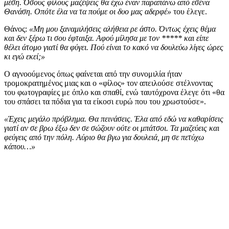
μέση. Όσους φίλους μαζέψεις θα έχω έναν παραπάνω από εσένα
Θανάση. Οπότε έλα να τα πούμε οι δυο μας αδερφέ»
του έλεγε.
Θάνος:
«Μη μου ξαναμιλήσεις αλήθεια ρε άστο. Όντως έχεις θέμα
και δεν ξέρω τι σου έφταιξα. Αφού μίλησα με τον ***** και είπε
θέλει άτομο γιατί θα φύγει. Πού είναι το κακό να δουλεύω λίγες ώρες
κι εγώ εκεί;»
Ο αγνοούμενος όπως φαίνεται από την συνομιλία ήταν
τρομοκρατημένος μιας και ο «φίλος» τον απειλούσε στέλνοντας
του φωτογραφίες με όπλο και σπαθί, ενώ ταυτόχρονα έλεγε ότι «θα
του σπάσει τα πόδια για τα είκοσι ευρώ που του χρωστούσε».
«Έχεις μεγάλο πρόβλημα. Θα πεινάσεις. Έλα από εδώ να καθαρίσεις
γιατί αν σε βρω έξω δεν σε σώζουν ούτε οι μπάτσοι. Τα μαζεύεις και
φεύγεις από την πόλη. Αύριο θα βγω για δουλειά, μη σε πετύχω
κάπου…»