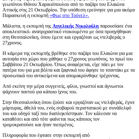
γεωπόνου Θάνου Χαρικιόπουλου από το παζάρι του Ελαιώνα
Αττικής στις 21 Οκτωβρίου. Την υπόθεση ερεύνησε για μια ακόμα
Παρασκευή η εκπομπή
«Φως στο Τούνελ».
Μάλιστα, η εκπομπή της
Αγγελικής Νικολούλη
παρουσίασε ένα
αποκλειστικό- ανατριχιαστικό ντοκουμέντο με όσα προηγήθηκαν
στη Θεσσαλονίκη, όπου έμενε και εργαζόταν ως ντελιβεράς ο
27χρονος.
Η κάμερα της εκπομπής βρέθηκε στο παζάρι του Ελαιώνα για μια
αυτοψία στο χώρο που χάθηκε ο 27χρονος γεωπόνος, το πρωί του
Σαββάτου 21 Οκτωβρίου. Όπως αναφέρεται, είχε πάει με τον
πατέρα του για μια βόλτα και ξαφνικά του άφησε το τσαντάκι με τα
προσωπικά του αντικείμενα και απομακρύνθηκε τρέχοντας.
Από εκείνη την μέρα συγγενείς, φίλοι, γνωστοί και άγνωστοι
ψάχνουν παντού για κάποιο ίχνος του.
Στην Θεσσαλονίκη όπου ζούσε και εργαζόταν ως ντελιβεράς, έγινε
μάρτυρας, άθελά του, ενός σοβαρού περιστατικού με συνάδελφό
του και οδηγό ταξί που διαπληκτίστηκαν. Τον κάλεσαν να
καταθέσει και από τότε φαίνεται πως κάποιος τον
τρομοκρατούσε και ήταν πιεσμένος.
Πληροφορία που έφτασε στην εκπομπή από