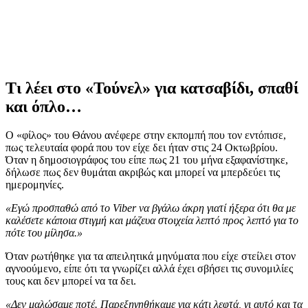
Τι λέει στο «Τούνελ» για κατσαβίδι, σπαθί
και όπλο…
Ο «φίλος» του Θάνου ανέφερε στην εκπομπή που τον εντόπισε,
πως τελευταία φορά που τον είχε δει ήταν στις 24 Οκτωβρίου.
Όταν η δημοσιογράφος του είπε πως 21 του μήνα εξαφανίστηκε,
δήλωσε πως δεν θυμάται ακριβώς και μπορεί να μπερδεύει τις
ημερομηνίες.
«Εγώ προσπαθώ από το Viber να βγάλω άκρη γιατί ήξερα ότι θα με
καλέσετε κάποια στιγμή και μάζευα στοιχεία λεπτό προς λεπτό για το
πότε του μίλησα.»
Όταν ρωτήθηκε για τα απειλητικά μηνύματα που είχε στείλει στον
αγνοούμενο, είπε ότι τα γνωρίζει αλλά έχει σβήσει τις συνομιλίες
τους και δεν μπορεί να τα δει.
«Δεν μαλώσαμε ποτέ. Παρεξηγηθήκαμε για κάτι λεφτά, γι αυτό και τα