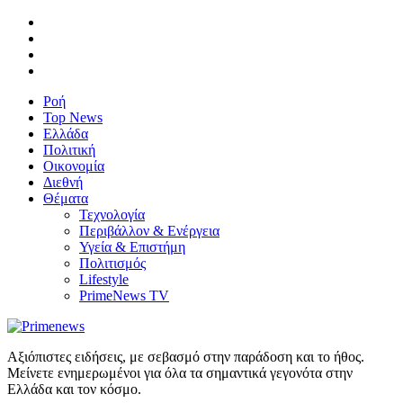
Ροή
Top News
Ελλάδα
Πολιτική
Οικονομία
Διεθνή
Θέματα
Τεχνολογία
Περιβάλλον & Ενέργεια
Υγεία & Επιστήμη
Πολιτισμός
Lifestyle
PrimeNews TV
Αξιόπιστες ειδήσεις, με σεβασμό στην παράδοση και το ήθος.
Μείνετε ενημερωμένοι για όλα τα σημαντικά γεγονότα στην
Ελλάδα και τον κόσμο.