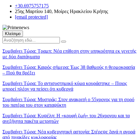
+30.6975757175
25ης Μαρτίου 140, Μοίρες Ηρακλείου Κρήτης
[email protected]
Κλείσιμο
Συμβαίνει Τώρα:
Τραμπ: Νέα επίθεση στην υπηκοότητα εκ γενετής
με δύο διατάγματα
Συμβαίνει Τώρα:
Καιρός σήμερα: Έως 38 βαθμούς η θερμοκρασία
– Πού θα βρέξει
Συμβαίνει Τώρα:
Το αντισυστημικό κύμα κουράστηκε – Ποιος
μπορεί πλέον να πείσει ότι κυβερνά
Συμβαίνει Τώρα:
Μυστράς: Στον ανακριτή ο 55χρονος για τη σορό
του πατέρα του στον καταψύκτη
Συμβαίνει Τώρα:
Κυψέλη: Η «κρυφή ζωή» του 26χρονου και τα
ανεξήγητα πακέτα μετρητών
Συμβαίνει Τώρα:
Νέα κυβερνητική αστοχία: Στέρεψε ξανά η αγορά
από πινακίδες κυκλοφορίας