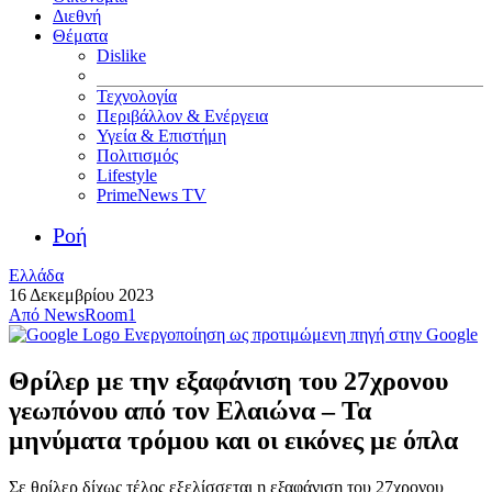
Διεθνή
Θέματα
Dislike
Τεχνολογία
Περιβάλλον & Ενέργεια
Υγεία & Επιστήμη
Πολιτισμός
Lifestyle
PrimeNews TV
Ροή
Ελλάδα
16 Δεκεμβρίου 2023
Από
NewsRoom1
Ενεργοποίηση ως προτιμώμενη πηγή στην Google
Θρίλερ με την εξαφάνιση του 27χρονου
γεωπόνου από τον Ελαιώνα – Τα
μηνύματα τρόμου και οι εικόνες με όπλα
Σε θρίλερ δίχως τέλος εξελίσσεται η εξαφάνιση του 27χρονου