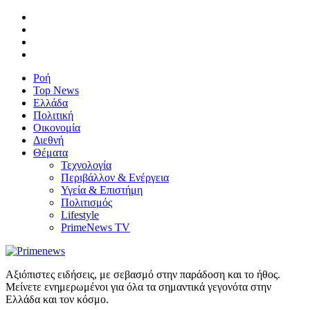
Ροή
Top News
Ελλάδα
Πολιτική
Οικονομία
Διεθνή
Θέματα
Τεχνολογία
Περιβάλλον & Ενέργεια
Υγεία & Επιστήμη
Πολιτισμός
Lifestyle
PrimeNews TV
Αξιόπιστες ειδήσεις, με σεβασμό στην παράδοση και το ήθος.
Μείνετε ενημερωμένοι για όλα τα σημαντικά γεγονότα στην
Ελλάδα και τον κόσμο.