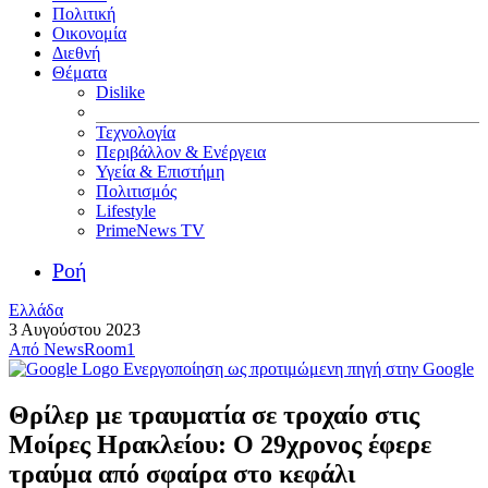
Πολιτική
Οικονομία
Διεθνή
Θέματα
Dislike
Τεχνολογία
Περιβάλλον & Ενέργεια
Υγεία & Επιστήμη
Πολιτισμός
Lifestyle
PrimeNews TV
Ροή
Ελλάδα
3 Αυγούστου 2023
Από
NewsRoom1
Ενεργοποίηση ως προτιμώμενη πηγή στην Google
Θρίλερ με τραυματία σε τροχαίο στις
Μοίρες Ηρακλείου: Ο 29χρονος έφερε
τραύμα από σφαίρα στο κεφάλι