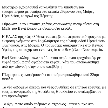
Μυστήριο εξακολουθεί να καλύπτει την υπόθεση του
τραυματισμού με σφαίρα στο κεφάλι 29χρονου στις Μοίρες
Ηρακλείου, το πρωί της Πέμπτης.
Σύμφωνα με το Cretalive.gr ένας σπουδαστής νοσηλεύεται στη
ΜΕΘ του Βενιζέλειου με σφαίρα στο κεφάλι.
Η ΕΛ.ΑΣ αρχικώς κλήθηκε να επέμβει σε περιστατικό τροχαίου με
εκτροπή οχήματος στο 1ο χιλιόμετρο της εθνικής οδού Ηρακλείου-
Τυμπακίου, στις Μοίρες. Ο τραυματίας διακομίστηκε στο Κέντρο
Υγείας της περιοχής και εν συνεχεία στο Βενιζέλειο Νοσοκομείο.
Εκεί διαπιστώθηκε πως το θύμα του φερόμενου τροχαίου έφερε
τυφλό τραύμα από σφαίρα στο κεφάλι, κάτι που αποκαλύφθηκε
από την αξονική, στην οποία υπεβλήθη.
Πληροφορίες αναφέρουν ότι το τραύμα προκλήθηκε από 22άρι
πιστόλι.
Τα νέα δεδομένα έφεραν και νέες συνθήκες σε επίπεδο έρευνας, με
τους αστυνομικούς της Ασφάλειας Ηρακλείου να αναλαμβάνουν
την προανάκριση.
Το όχημα στο οποίο επέβαινε ο 29χρονος μεταφέρθηκε στο