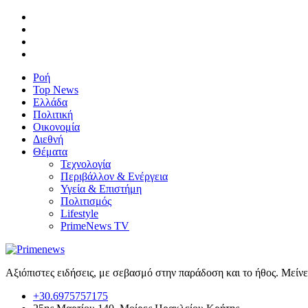
Ροή
Top News
Ελλάδα
Πολιτική
Οικονομία
Διεθνή
Θέματα
Τεχνολογία
Περιβάλλον & Ενέργεια
Υγεία & Επιστήμη
Πολιτισμός
Lifestyle
PrimeNews TV
Αξιόπιστες ειδήσεις, με σεβασμό στην παράδοση και το ήθος. Μείν
+30.6975757175