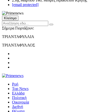
25ης Μαρτίου 140, Μοίρες Ηρακλείου Κρήτης
[email protected]
Κλείσιμο
Σήμερα Γιορτάζουν:
ΤΡΙΑΝΤΑΦΥΛΛΙΑ
ΤΡΙΑΝΤΑΦΥΛΛΟΣ
Ροή
Top News
Ελλάδα
Πολιτική
Οικονομία
Διεθνή
Θέματα