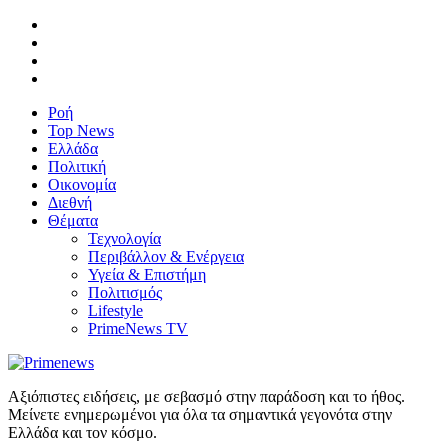
Ροή
Top News
Ελλάδα
Πολιτική
Οικονομία
Διεθνή
Θέματα
Τεχνολογία
Περιβάλλον & Ενέργεια
Υγεία & Επιστήμη
Πολιτισμός
Lifestyle
PrimeNews TV
Αξιόπιστες ειδήσεις, με σεβασμό στην παράδοση και το ήθος.
Μείνετε ενημερωμένοι για όλα τα σημαντικά γεγονότα στην
Ελλάδα και τον κόσμο.