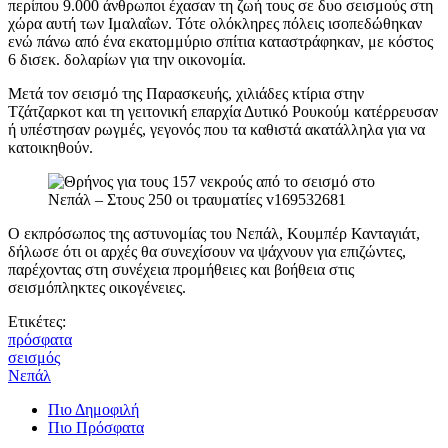
περίπου 9.000 άνθρωποι έχασαν τη ζωή τους σε δυο σεισμούς στη
χώρα αυτή των Ιμαλαΐων. Τότε ολόκληρες πόλεις ισοπεδώθηκαν
ενώ πάνω από ένα εκατομμύριο σπίτια καταστράφηκαν, με κόστος
6 δισεκ. δολαρίων για την οικονομία.
Μετά τον σεισμό της Παρασκευής, χιλιάδες κτίρια στην
Τζάτζαρκοτ και τη γειτονική επαρχία Δυτικό Ρουκούμ κατέρρευσαν
ή υπέστησαν ρωγμές, γεγονός που τα καθιστά ακατάλληλα για να
κατοικηθούν.
Ο εκπρόσωπος της αστυνομίας του Νεπάλ, Κουμπέρ Κανταγιάτ,
δήλωσε ότι οι αρχές θα συνεχίσουν να ψάχνουν για επιζώντες,
παρέχοντας στη συνέχεια προμήθειες και βοήθεια στις
σεισμόπληκτες οικογένειες.
Ετικέτες:
πρόσφατα
σεισμός
Νεπάλ
Πιο Δημοφιλή
Πιο Πρόσφατα