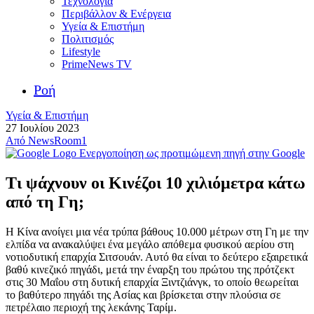
Τεχνολογία
Περιβάλλον & Ενέργεια
Υγεία & Επιστήμη
Πολιτισμός
Lifestyle
PrimeNews TV
Ροή
Υγεία & Επιστήμη
27 Ιουλίου 2023
Από
NewsRoom1
Ενεργοποίηση ως προτιμώμενη πηγή στην Google
Τι ψάχνουν οι Κινέζοι 10 χιλιόμετρα κάτω
από τη Γη;
Η Κίνα ανοίγει μια νέα τρύπα βάθους 10.000 μέτρων στη Γη με την
ελπίδα να ανακαλύψει ένα μεγάλο απόθεμα φυσικού αερίου στη
νοτιοδυτική επαρχία Σιτσουάν. Αυτό θα είναι το δεύτερο εξαιρετικά
βαθύ κινεζικό πηγάδι, μετά την έναρξη του πρώτου της πρότζεκτ
στις 30 Μαΐου στη δυτική επαρχία Ξιντζιάνγκ, το οποίο θεωρείται
το βαθύτερο πηγάδι της Ασίας και βρίσκεται στην πλούσια σε
πετρέλαιο περιοχή της λεκάνης Ταρίμ.