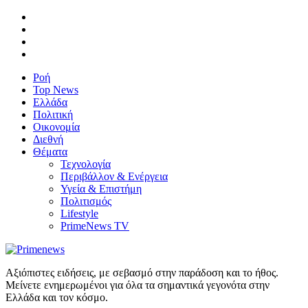
Ροή
Top News
Ελλάδα
Πολιτική
Οικονομία
Διεθνή
Θέματα
Τεχνολογία
Περιβάλλον & Ενέργεια
Υγεία & Επιστήμη
Πολιτισμός
Lifestyle
PrimeNews TV
Αξιόπιστες ειδήσεις, με σεβασμό στην παράδοση και το ήθος.
Μείνετε ενημερωμένοι για όλα τα σημαντικά γεγονότα στην
Ελλάδα και τον κόσμο.