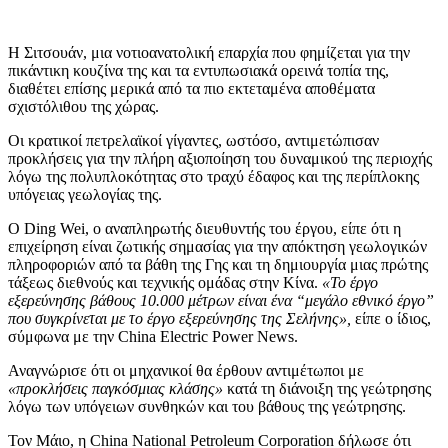
Η Σιτσουάν, μια νοτιοανατολική επαρχία που φημίζεται για την
πικάντικη κουζίνα της και τα εντυπωσιακά ορεινά τοπία της,
διαθέτει επίσης μερικά από τα πιο εκτεταμένα αποθέματα
σχιστόλιθου της χώρας.
Οι κρατικοί πετρελαϊκοί γίγαντες, ωστόσο, αντιμετώπισαν
προκλήσεις για την πλήρη αξιοποίηση του δυναμικού της περιοχής
λόγω της πολυπλοκότητας στο τραχύ έδαφος και της περίπλοκης
υπόγειας γεωλογίας της.
Ο Ding Wei, ο αναπληρωτής διευθυντής του έργου, είπε ότι η
επιχείρηση είναι ζωτικής σημασίας για την απόκτηση γεωλογικών
πληροφοριών από τα βάθη της Γης και τη δημιουργία μιας πρώτης
τάξεως διεθνούς και τεχνικής ομάδας στην Κίνα.
«Το έργο
εξερεύνησης βάθους 10.000 μέτρων είναι ένα “μεγάλο εθνικό έργο”
που συγκρίνεται με το έργο εξερεύνησης της Σελήνης»,
είπε ο ίδιος,
σύμφωνα με την China Electric Power News.
Αναγνώρισε ότι οι μηχανικοί θα έρθουν αντιμέτωποι με
«προκλήσεις παγκόσμιας κλάσης»
κατά τη διάνοιξη της γεώτρησης
λόγω των υπόγειων συνθηκών και του βάθους της γεώτρησης.
Τον Μάιο, η China National Petroleum Corporation δήλωσε ότι