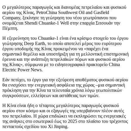
Ο μεγαλύτερος παραγωγός και διανομέας πετρελαίου και φυσικού
αερίου της Κίνας, PetroChina Southwest Oil and Gasfield
Company, ξεκίνησε τη γεώτρηση του νέου γεωτρύπανου που
ονομάζεται Shendi Chuanke-1 Well στην επαρχία Σιτσουάν την
Πέμπτη.
Η εξερεύνηση του Chuanke-1 είναι ένα κρίσιμο στοιχείο του έργου
γεώτρησης Deep Earth, το οποίο αποτελεί μέρος του ευρύτερου
έργου υποδομής της Κίνας προκειμένου να «παρέχει ένα
σημαντικό θεμέλιο και υποστήριξη για τη μελλοντική επιστημονική
έρευνα και την ανάπτυξη πετρελαϊκών πόρων και φυσικού αερίου
της Κίνας», σύμφωνα με το ειδησεογραφικό πρακτορείο China
Electric Power News.
Εάν πετύχει, το έργο για την εξεύρεση αποθέματος φυσικού αερίου
θα ενισχύσει την ενεργειακή ασφάλεια της χώρας –μια σημαντική
πρόκληση για την Κίνα τα τελευταία χρόνια λόγω γεωπολιτικών
συγκρούσεων, ελλείψεων και αστάθειας των τιμών.
Η Κίνα είναι ήδη ο τέταρτος μεγαλύτερος παραγωγός φυσικού
αερίου στον κόσμο και οι εξαγωγές της υπερβαίνουν πλέον αυτές
του πετρελαίου. Η χώρα επιδιώκει να εκπληρώσει τις ενεργειακές
της ανάγκες στο εσωτερικό έως το 2025 στο πλαίσιο του τρέχοντος
πενταετούς σχεδίου του Xi Jinping.