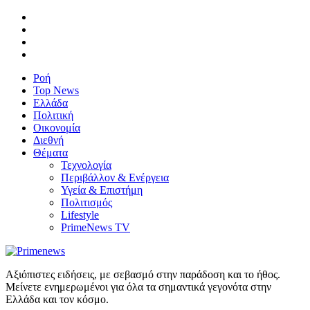
Ροή
Top News
Ελλάδα
Πολιτική
Οικονομία
Διεθνή
Θέματα
Τεχνολογία
Περιβάλλον & Ενέργεια
Υγεία & Επιστήμη
Πολιτισμός
Lifestyle
PrimeNews TV
Αξιόπιστες ειδήσεις, με σεβασμό στην παράδοση και το ήθος.
Μείνετε ενημερωμένοι για όλα τα σημαντικά γεγονότα στην
Ελλάδα και τον κόσμο.