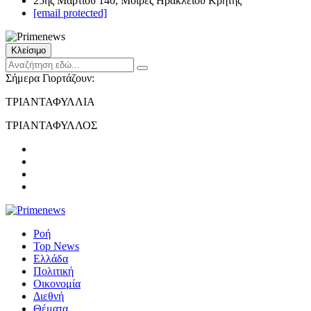
25ης Μαρτίου 140, Μοίρες Ηρακλείου Κρήτης
[email protected]
Κλείσιμο
Σήμερα Γιορτάζουν:
ΤΡΙΑΝΤΑΦΥΛΛΙΑ
ΤΡΙΑΝΤΑΦΥΛΛΟΣ
Ροή
Top News
Ελλάδα
Πολιτική
Οικονομία
Διεθνή
Θέματα