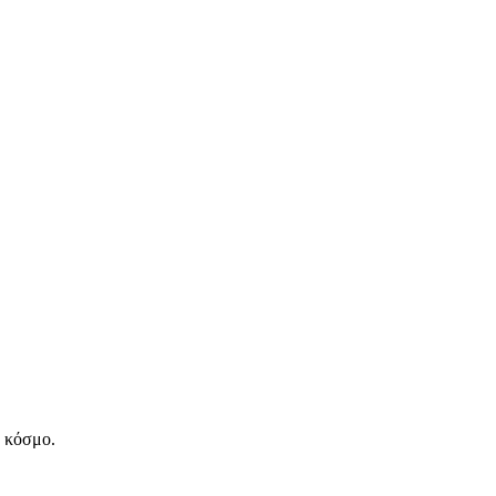
ν κόσμο.