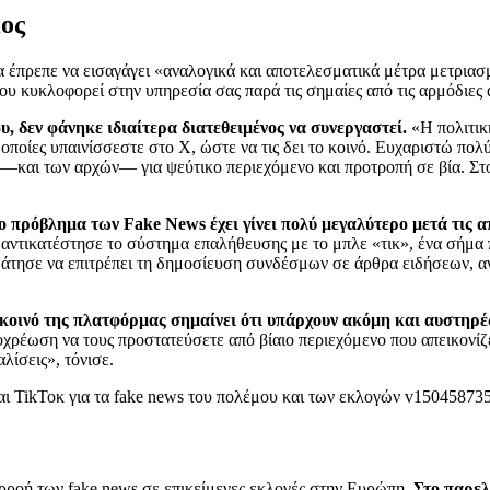
μος
 θα έπρεπε να εισαγάγει «αναλογικά και αποτελεσματικά μέτρα μετρι
ου κυκλοφορεί στην υπηρεσία σας παρά τις σημαίες από τις αρμόδιες 
, δεν φάνηκε ιδιαίτερα διατεθειμένος να συνεργαστεί.
«Η πολιτική
 οποίες υπαινίσσεστε στο X, ώστε να τις δει το κοινό. Ευχαριστώ πο
και των αρχών— για ψεύτικο περιεχόμενο και προτροπή σε βία. Στο χ
το πρόβλημα των Fake News έχει γίνει πολύ μεγαλύτερο μετά τις
ντικατέστησε το σύστημα επαλήθευσης με το μπλε «τικ», ένα σήμα π
τησε να επιτρέπει τη δημοσίευση συνδέσμων σε άρθρα ειδήσεων, αντι
 κοινό της πλατφόρμας σημαίνει ότι υπάρχουν ακόμη και αυστηρέ
ποχρέωση να τους προστατεύσετε από βίαιο περιεχόμενο που απεικονίζε
ίσεις», τόνισε.
πιρροή των fake news σε επικείμενες εκλογές στην Ευρώπη.
Στο παρελ