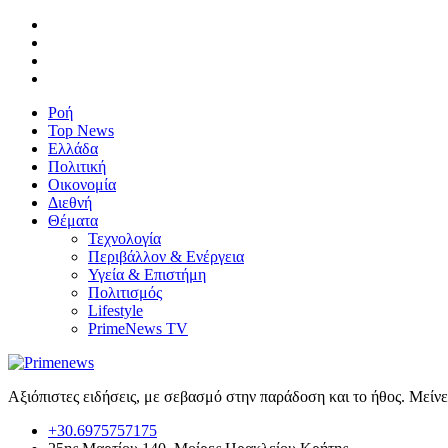
Ροή
Top News
Ελλάδα
Πολιτική
Οικονομία
Διεθνή
Θέματα
Τεχνολογία
Περιβάλλον & Ενέργεια
Υγεία & Επιστήμη
Πολιτισμός
Lifestyle
PrimeNews TV
Αξιόπιστες ειδήσεις, με σεβασμό στην παράδοση και το ήθος. Μείν
+30.6975757175