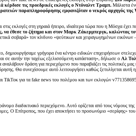
κά κέρδισε τις προεδρικές εκλογές ο Ντόναλντ Τραμπ.
Μάλιστα ένα
ρατειών παραπληροφόρησης εμφανιζόταν ο νεκρός αρχηγός της W
 στις εκλογές στη γηραιά ήπειρο, ιδιαίτερα τώρα που η Μόσχα έχει 
ς, να έθεσε το ζήτημα και στον Μαρκ Ζάκερμπεργκ, καλώντας το
ετικά σοβαρά» τον κίνδυνο «ψεύτικων και χειραγωγημένων εικόνων – 
ατο, δημιουργήσαμε γρήγορα ένα κέντρο ειδικών επιχειρήσεων στελε
εται σε αυτήν την ταχέως εξελισσόμενη κατάσταση», δήλωσε ο
Αλ Τολ
 αναλάβουν δράση για περιεχόμενο που παραβιάζει τις πολιτικές μας ή
όρησης. Θα συνεχίσουμε αυτό λειτουργήσει καθώς ξετυλίγεται αυτή 
αράνομο διαδικτυακό περιεχόμενο. Αυτό ορίζεται από τους νόμους τ
ρμες. Ο Επίτροπος, που έχει αποκτήσει το προσωνύμιο «σερίφης» του