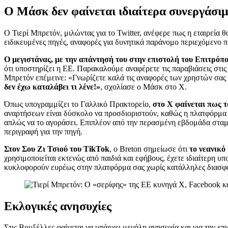
Ο Μάσκ δεν φαίνεται ιδιαίτερα συνεργάσι
Ο Τιερί Μπρετόν, μιλώντας για το Twitter, ανέφερε πως η εταιρεία
ειδικευμένες πηγές, αναφορές για δυνητικά παράνομο περιεχόμενο π
Ο μεγιστάνας, με την απάντησή του στην επιστολή του Επιτρόπου
ότι υποστηρίζει η ΕΕ. Παρακαλούμε αναφέρετε τις παραβιάσεις στις
Μπρετόν επέμεινε: «Γνωρίζετε καλά τις αναφορές των χρηστών σας —
δεν έχω καταλάβει τι λένε!»
, σχολίασε ο Μάσκ στο X.
Όπως υπογραμμίζει το Γαλλικό Πρακτορείο,
στο Χ φαίνεται πως 
αναρτήσεων είναι δύσκολο να προσδιοριστούν, καθώς η πλατφόρμα α
απλώς να το αγοράσει. Επιπλέον από την περασμένη εβδομάδα σταμά
περιγραφή για την πηγή.
Στον Σου Ζι Τσιού του TikTok
, ο Breton σημείωσε ότι
το νεανικό
χρησιμοποιείται εκτενώς από παιδιά και εφήβους, έχετε ιδιαίτερη υ
κυκλοφορούν ευρέως στην πλατφόρμα σας χωρίς κατάλληλες διασφαλ
Εκλογικές ανησυχίες
Στις Βρυξέλλες φαίνεται να υπάρχει μεγάλη ανησυχία και για την ε