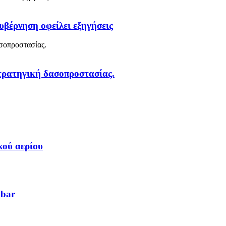
υβέρνηση οφείλει εξηγήσεις
στρατηγική δασοπροστασίας.
κού αερίου
 bar