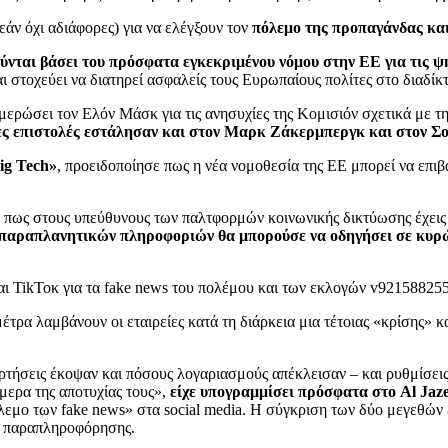
άν όχι αδιάφορες) για να ελέγξουν τον
πόλεμο της προπαγάνδας και
ύνται βάσει του πρόσφατα εγκεκριμένου νόμου στην ΕΕ για τις ψ
και στοχεύει να διατηρεί ασφαλείς τους Ευρωπαίους πολίτες στο διαδίκ
μερώσει τον Ελόν Μάσκ για τις ανησυχίες της Κομισιόν σχετικά με τη 
ες επιστολές εστάλησαν και στον Μαρκ Ζάκερμπεργκ και στον Σο
ig Tech»
, προειδοποίησε πως η νέα νομοθεσία της ΕΕ μπορεί να επι
πως στους υπεύθυνους των παλτφορμών κοινωνικής δικτύωσης έχεις στ
 παραπλανητικών πληροφοριών θα μπορούσε να οδηγήσει σε κυρ
έτρα λαμβάνουν οι εταιρείες κατά τη διάρκεια μια τέτοιας «κρίσης» κ
τήσεις έκοψαν και πόσους λογαριασμούς απέκλεισαν – και ρυθμίσεις 
μερα της αποτυχίας τους»,
είχε υπογραμμίσει πρόσφατα στο Al Jaz
όλεμο των fake news» στα social media. Η σύγκριση των δύο μεγεθών
ς παραπληροφόρησης.