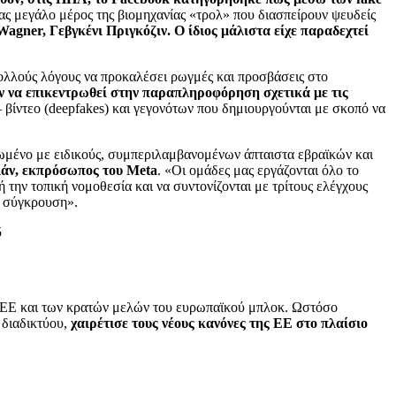
ς μεγάλο μέρος της βιομηχανίας «τρολ» που διασπείρουν ψευδείς
agner, Γεβγκένι Πριγκόζιν.
Ο ίδιος μάλιστα είχε παραδεχτεί
πολλούς λόγους να προκαλέσει ρωγμές και προσβάσεις στο
ν να επικεντρωθεί στην παραπληροφόρηση σχετικά με τις
βίντεο (deepfakes) και γεγονότων που δημιουργούνται με σκοπό να
χωμένο με ειδικούς, συμπεριλαμβανομένων άπταιστα εβραϊκών και
άν, εκπρόσωπος του Meta
. «Οι ομάδες μας εργάζονται όλο το
 την τοπική νομοθεσία και να συντονίζονται με τρίτους ελέγχους
η σύγκρουση».
ης ΕΕ και των κρατών μελών του ευρωπαϊκού μπλοκ. Ωστόσο
 διαδικτύου,
χαιρέτισε τους νέους κανόνες της ΕΕ στο πλαίσιο