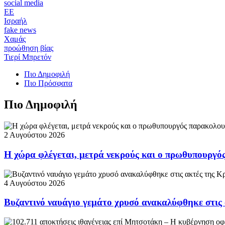
social media
ΕΕ
Ισραήλ
fake news
Χαμάς
προώθηση βίας
Τιερί Μπρετόν
Πιο Δημοφιλή
Πιο Πρόσφατα
Πιο Δημοφιλή
2 Αυγούστου 2026
Η χώρα φλέγεται, μετρά νεκρούς και ο πρωθυπουργ
4 Αυγούστου 2026
Βυζαντινό ναυάγιο γεμάτο χρυσό ανακαλύφθηκε στις