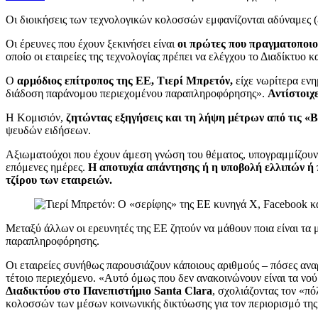
Οι διοικήσεις των τεχνολογικών κολοσσών εμφανίζονται αδύναμες (ε
Οι έρευνες που έχουν ξεκινήσει είναι
οι πρώτες που πραγματοποιο
οποίο οι εταιρείες της τεχνολογίας πρέπει να ελέγχου το Διαδίκτυο 
Ο
αρμόδιος επίτροπος της ΕΕ, Τιερί Μπρετόν,
είχε νωρίτερα ενη
διάδοση παράνομου περιεχομένου παραπληροφόρησης».
Αντίστοιχ
Η Κομισιόν,
ζητώντας εξηγήσεις και τη λήψη μέτρων από τις «B
ψευδών ειδήσεων.
Αξιωματούχοι που έχουν άμεση γνώση του θέματος, υπογραμμίζουν 
επόμενες ημέρες.
Η αποτυχία απάντησης ή η υποβολή ελλιπών ή
τζίρου των εταιρειών.
Μεταξύ άλλων οι ερευνητές της ΕΕ ζητούν να μάθουν ποια είναι τα μ
παραπληροφόρησης.
Οι εταιρείες συνήθως παρουσιάζουν κάποιους αριθμούς – πόσες αναρ
τέτοιο περιεχόμενο. «Αυτό όμως που δεν ανακοινώνουν είναι τα νού
Διαδικτύου στο Πανεπιστήμιο Santa Clara
, σχολιάζοντας τον «π
κολοσσών των μέσων κοινωνικής δικτύωσης για τον περιορισμό τη