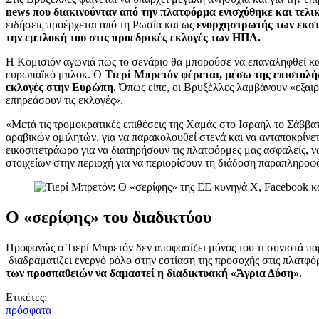
news που διακινούνταν από την πλατφόρμα ενισχύθηκε και τελι
ειδήσεις προέρχεται από τη Ρωσία και ως
ενορχηστρωτής των εκστ
την εμπλοκή του στις προεδρικές εκλογές των ΗΠΑ.
Η Κομισιόν αγωνιά πως το σενάριο θα μπορούσε να επαναληφθεί και
ευρωπαϊκό μπλοκ. Ο
Τιερί Μπρετόν φέρεται, μέσω της επιστολή
εκλογές στην Ευρώπη.
Όπως είπε, οι Βρυξέλλες λαμβάνουν «εξαιρ
επηρεάσουν τις εκλογές».
«Μετά τις τρομοκρατικές επιθέσεις της Χαμάς στο Ισραήλ το Σάββ
αραβικών ομιλητών, για να παρακολουθεί στενά και να ανταποκρίν
εικοσιτετράωρο για να διατηρήσουν τις πλατφόρμες μας ασφαλείς, να
στοιχείων στην περιοχή για να περιορίσουν τη διάδοση παραπληροφ
Ο «σερίφης» του διαδικτύου
Προφανώς ο Τιερί Μπρετόν δεν αποφασίζει μόνος του τι συνιστά π
διαδραματίζει ενεργό ρόλο στην εστίαση της προσοχής στις πλατφό
των προσπαθειών να δαμαστεί η διαδικτυακή «Άγρια Δύση».
Ετικέτες:
πρόσφατα