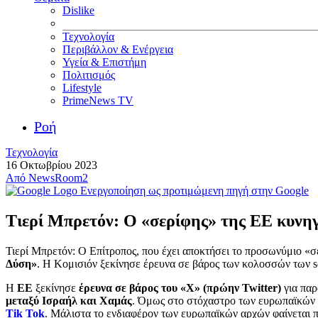
Dislike
Τεχνολογία
Περιβάλλον & Ενέργεια
Υγεία & Επιστήμη
Πολιτισμός
Lifestyle
PrimeNews TV
Ροή
Τεχνολογία
16 Οκτωβρίου 2023
Από
NewsRoom2
Ενεργοποίηση ως προτιμώμενη πηγή στην Google
Τιερί Μπρετόν: Ο «σερίφης» της ΕΕ κυνηγ
Τιερί Μπρετόν: Ο Επίτροπος, που έχει αποκτήσει το προσωνύμιο «σ
Δύση»
. Η Κομισιόν ξεκίνησε έρευνα σε βάρος των κολοσσών των s
Η
ΕΕ
ξεκίνησε
έρευνα σε βάρος του «Χ» (πρώην Twitter)
για πα
μεταξύ Ισραήλ και Χαμάς
. Όμως στο στόχαστρο των ευρωπαϊκών 
Tik Tok
. Μάλιστα το ενδιαφέρον των ευρωπαϊκών αρχών φαίνεται π