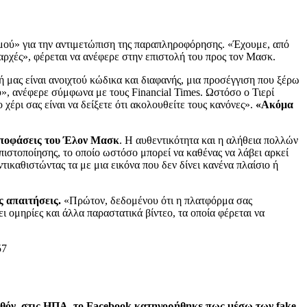
ασμού» για την αντιμετώπιση της παραπληροφόρησης. «Έχουμε, από
αρχές», φέρεται να ανέφερε στην επιστολή του προς τον Μασκ.
 μας είναι ανοιχτού κώδικα και διαφανής, μια προσέγγιση που ξέρω
λύ», ανέφερε σύμφωνα με τους Financial Times. Ωστόσο ο Τιερί
έρι σας είναι να δείξετε ότι ακολουθείτε τους κανόνες».
«Ακόμα
 αποφάσεις του Έλον Μασκ
. Η αυθεντικότητα και η αλήθεια πολλών
ιστοποίησης, το οποίο ωστόσο μπορεί να καθένας να λάβει αρκεί
καθιστώντας τα με μια εικόνα που δεν δίνει κανένα πλαίσιο ή
ς απαιτήσεις.
«Πρώτον, δεδομένου ότι η πλατφόρμα σας
ι ομηρίες και άλλα παραστατικά βίντεο, τα οποία φέρεται να
θόν, στις ΗΠΑ, το Facebook κατηγορήθηκε πως μέσω των fake