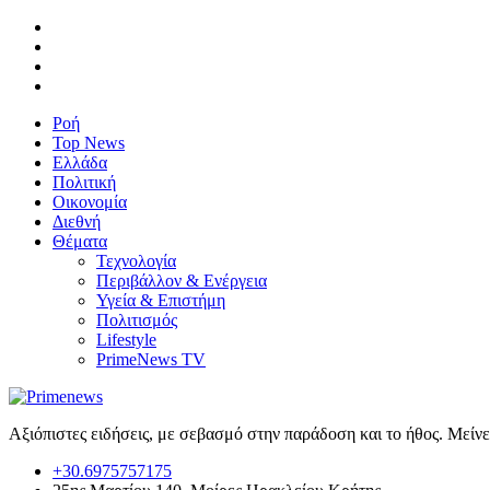
Ροή
Top News
Ελλάδα
Πολιτική
Οικονομία
Διεθνή
Θέματα
Τεχνολογία
Περιβάλλον & Ενέργεια
Υγεία & Επιστήμη
Πολιτισμός
Lifestyle
PrimeNews TV
Αξιόπιστες ειδήσεις, με σεβασμό στην παράδοση και το ήθος. Μείν
+30.6975757175