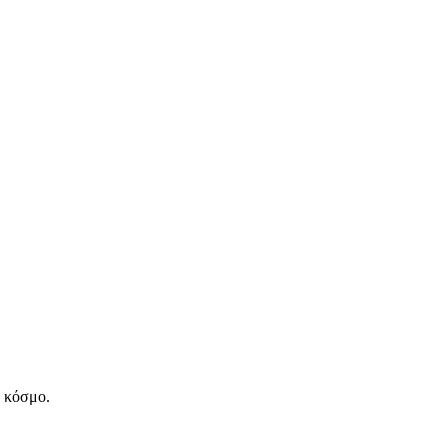
ν κόσμο.