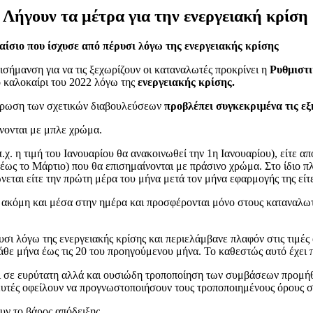
– Λήγουν τα μέτρα για την ενεργειακή κρίση
αίσιο που ίσχυσε από πέρυσι λόγω της ενεργειακής κρίσης
ισήμανση για να τις ξεχωρίζουν οι καταναλωτές προκρίνει η
Ρυθμιστ
ο καλοκαίρι του 2022 λόγω της
ενεργειακής κρίσης.
λήρωση των σχετικών διαβουλεύσεων
προβλέπει συγκεκριμένα τις εξ
ίνονται με μπλε χρώμα.
χ. η τιμή του Ιανουαρίου θα ανακοινωθεί την 1η Ιανουαρίου), είτε απ
έως το Μάρτιο) που θα επισημαίνονται με πράσινο χρώμα. Στο ίδιο π
ώνεται είτε την πρώτη μέρα του μήνα μετά τον μήνα εφαρμογής της είτ
 ακόμη και μέσα στην ημέρα και προσφέρονται μόνο στους καταναλωτ
ρυσι λόγω της ενεργειακής κρίσης και περιελάμβανε πλαφόν στις τιμ
ε μήνα έως τις 20 του προηγούμενου μήνα. Το καθεστώς αυτό έχει πα
σε ευρύτατη αλλά και ουσιώδη τροποποίηση των συμβάσεων προμήθει
θευτές οφείλουν να προγνωστοποιήσουν τους τροποποιημένους όρους στ
υν το βάρος απόδειξης