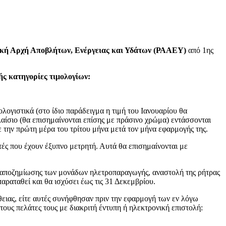
ική Αρχή Αποβλήτων, Ενέργειας και Υδάτων (ΡΑΑΕΥ)
από 1ης
ής κατηγορίες τιμολογίων:
ολογιστικά (στο ίδιο παράδειγμα η τιμή του Ιανουαρίου θα
λαίσιο (θα επισημαίνονται επίσης με πράσινο χρώμα) εντάσσονται
ε την πρώτη μέρα του τρίτου μήνα μετά τον μήνα εφαρμογής της.
ές που έχουν έξυπνο μετρητή. Αυτά θα επισημαίνονται με
ές αποζημίωσης των μονάδων ηλετροπαραγωγής, αναστολή της ρήτρας
ραταθεί και θα ισχύσει έως τις 31 Δεκεμβρίου.
ας, είτε αυτές συνήφθησαν πριν την εφαρμογή των εν λόγω
ους πελάτες τους με διακριτή έντυπη ή ηλεκτρονική επιστολή: