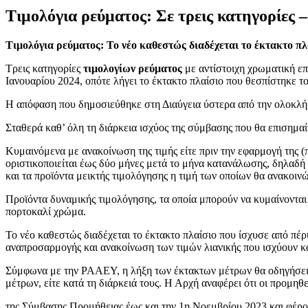
Τιμολόγια ρεύματος: Σε τρεις κατηγορίες 
Τιμολόγια ρεύματος: Το νέο καθεστώς διαδέχεται το έκτακτο πλ
Τρεις κατηγορίες
τιμολογίων ρεύματος
με αντίστοιχη χρωματική επ
Ιανουαρίου 2024, οπότε λήγει το έκτακτο πλαίσιο που θεσπίστηκε τ
Η απόφαση που δημοσιεύθηκε στη Διαύγεια ύστερα από την ολοκ
Σταθερά καθ’ όλη τη διάρκεια ισχύος της σύμβασης που θα επισημα
Κυμαινόμενα με ανακοίνωση της τιμής είτε πριν την εφαρμογή της (π.
οριστικοποιείται έως δύο μήνες μετά το μήνα κατανάλωσης, δηλαδή 
και τα προϊόντα μεικτής τιμολόγησης η τιμή των οποίων θα ανακοιν
Προϊόντα δυναμικής τιμολόγησης, τα οποία μπορούν να κυμαίνονται
πορτοκαλί χρώμα.
Το νέο καθεστώς διαδέχεται το έκτακτο πλαίσιο που ίσχυσε από πέ
αναπροσαρμογής και ανακοίνωση των τιμών λιανικής που ισχύουν κάθ
Σύμφωνα με την ΡΑΑΕΥ, η λήξη των έκτακτων μέτρων θα οδηγήσει 
μέτρων, είτε κατά τη διάρκειά τους. Η Αρχή αναφέρει ότι οι προμη
της Σύμβασης Προμήθειας έως και την 1η Νοεμβρίου 2023 και φέρο