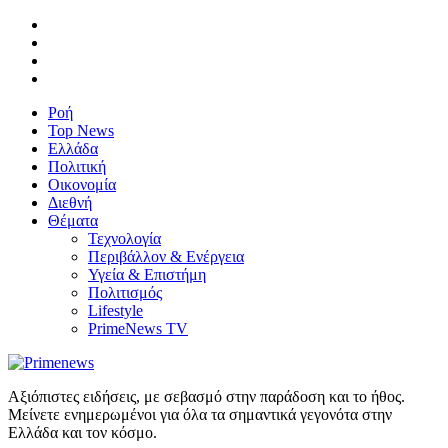
Ροή
Top News
Ελλάδα
Πολιτική
Οικονομία
Διεθνή
Θέματα
Τεχνολογία
Περιβάλλον & Ενέργεια
Υγεία & Επιστήμη
Πολιτισμός
Lifestyle
PrimeNews TV
Αξιόπιστες ειδήσεις, με σεβασμό στην παράδοση και το ήθος.
Μείνετε ενημερωμένοι για όλα τα σημαντικά γεγονότα στην
Ελλάδα και τον κόσμο.