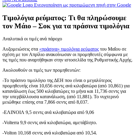
Ενεργοποίηση ως προτιμώμενη πηγή στην Google
Τιμολόγια ρεύματος: Τι θα πληρώσουμε
τον Μάιο – Σοκ για τα πράσινα τιμολόγια
Αναλυτικά οι τιμές ανά πάροχο
Αυξομειώσεις στα
«πράσινα» τιμολόγια ρεύματος
του Μαΐου σε
σχέση με τον Απρίλιο ανακοίνωσαν οι προμηθευτές σύμφωνα με
τις τιμές που αναρτήθηκαν στην ιστοσελίδα της Ρυθμιστικής Αρχής.
Ακολουθούν οι τιμές των προμηθευτών:
-Το πράσινο τιμολόγιο της ΔΕΗ που είναι ο μεγαλύτερος
προμηθευτής είναι 10,656 σεντς ανά κιλοβατώρα (από 10,861) για
κατανάλωση έως 500 κιλοβατώρες το μήνα και 11,736 σεντς για
την υπερβάλλουσα κατανάλωση, (από 11,881). Το νυχτερινό
μειώθηκε επίσης στα 7,866 σεντς από 8,037.
-ΕΛΙΝΟΙΛ 9,5 σεντς ανά κιλοβατώρα από 9,06
-Volterra 9,9 σεντς ανά κιλοβατώρα, αμετάβλητο.
-Volton 10,168 σεντς ανά κιλοβατώρα από 10,54.