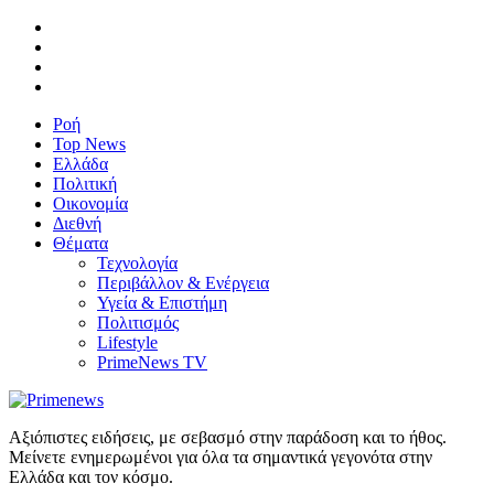
Ροή
Top News
Ελλάδα
Πολιτική
Οικονομία
Διεθνή
Θέματα
Τεχνολογία
Περιβάλλον & Ενέργεια
Υγεία & Επιστήμη
Πολιτισμός
Lifestyle
PrimeNews TV
Αξιόπιστες ειδήσεις, με σεβασμό στην παράδοση και το ήθος.
Μείνετε ενημερωμένοι για όλα τα σημαντικά γεγονότα στην
Ελλάδα και τον κόσμο.