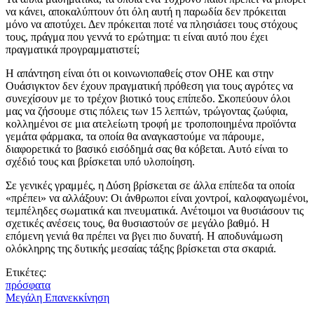
να κάνει, αποκαλύπτουν ότι όλη αυτή η παρωδία δεν πρόκειται
μόνο να αποτύχει. Δεν πρόκειται ποτέ να πλησιάσει τους στόχους
τους, πράγμα που γεννά το ερώτημα: τι είναι αυτό που έχει
πραγματικά προγραμματιστεί;
Η απάντηση είναι ότι οι κοινωνιοπαθείς στον ΟΗΕ και στην
Ουάσιγκτον δεν έχουν πραγματική πρόθεση για τους αγρότες να
συνεχίσουν με το τρέχον βιοτικό τους επίπεδο. Σκοπεύουν όλοι
μας να ζήσουμε στις πόλεις των 15 λεπτών, τρώγοντας ζωύφια,
κολλημένοι σε μια ατελείωτη τροφή με τροποποιημένα προϊόντα
γεμάτα φάρμακα, τα οποία θα αναγκαστούμε να πάρουμε,
διαφορετικά το βασικό εισόδημά σας θα κόβεται. Αυτό είναι το
σχέδιό τους και βρίσκεται υπό υλοποίηση.
Σε γενικές γραμμές, η Δύση βρίσκεται σε άλλα επίπεδα τα οποία
«πρέπει» να αλλάξουν: Οι άνθρωποι είναι χοντροί, καλοφαγωμένοι,
τεμπέληδες σωματικά και πνευματικά. Ανέτοιμοι να θυσιάσουν τις
σχετικές ανέσεις τους, θα θυσιαστούν σε μεγάλο βαθμό. Η
επόμενη γενιά θα πρέπει να βγει πιο δυνατή. Η αποδυνάμωση
ολόκληρης της δυτικής μεσαίας τάξης βρίσκεται στα σκαριά.
Ετικέτες:
πρόσφατα
Μεγάλη Επανεκκίνηση