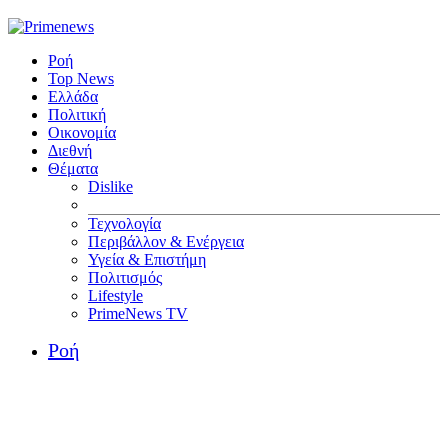
Ροή
Top News
Ελλάδα
Πολιτική
Οικονομία
Διεθνή
Θέματα
Dislike
Τεχνολογία
Περιβάλλον & Ενέργεια
Υγεία & Επιστήμη
Πολιτισμός
Lifestyle
PrimeNews TV
Ροή