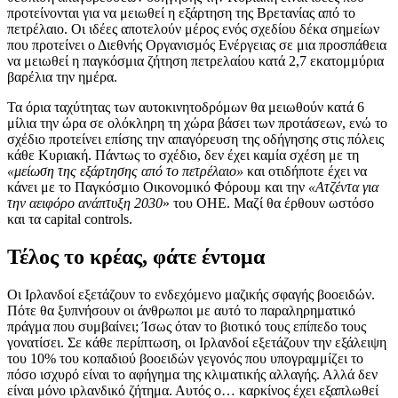
προτείνονται για να μειωθεί η εξάρτηση της Βρετανίας από το
πετρέλαιο. Οι ιδέες αποτελούν μέρος ενός σχεδίου δέκα σημείων
που προτείνει ο Διεθνής Οργανισμός Ενέργειας σε μια προσπάθεια
να μειωθεί η παγκόσμια ζήτηση πετρελαίου κατά 2,7 εκατομμύρια
βαρέλια την ημέρα.
Τα όρια ταχύτητας των αυτοκινητοδρόμων θα μειωθούν κατά 6
μίλια την ώρα σε ολόκληρη τη χώρα βάσει των προτάσεων, ενώ το
σχέδιο προτείνει επίσης την απαγόρευση της οδήγησης στις πόλεις
κάθε Κυριακή. Πάντως το σχέδιο, δεν έχει καμία σχέση με τη
«μείωση της εξάρτησης από το πετρέλαιο»
και οτιδήποτε έχει να
κάνει με το Παγκόσμιο Οικονομικό Φόρουμ και την
«Ατζέντα για
την αειφόρο ανάπτυξη 2030
» του ΟΗΕ. Μαζί θα έρθουν ωστόσο
και τα capital controls.
Τέλος το κρέας, φάτε έντομα
Οι Ιρλανδοί εξετάζουν το ενδεχόμενο μαζικής σφαγής βοοειδών.
Πότε θα ξυπνήσουν οι άνθρωποι με αυτό το παραληρηματικό
πράγμα που συμβαίνει; Ίσως όταν το βιοτικό τους επίπεδο τους
γονατίσει. Σε κάθε περίπτωση, οι Ιρλανδοί εξετάζουν την εξάλειψη
του 10% του κοπαδιού βοοειδών γεγονός που υπογραμμίζει το
πόσο ισχυρό είναι το αφήγημα της κλιματικής αλλαγής. Αλλά δεν
είναι μόνο ιρλανδικό ζήτημα. Αυτός ο… καρκίνος έχει εξαπλωθεί