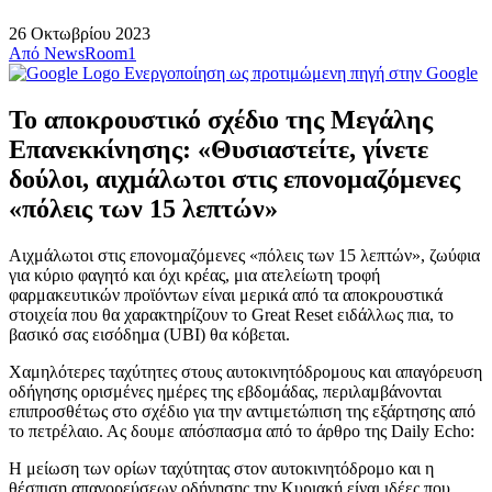
26 Οκτωβρίου 2023
Από
NewsRoom1
Ενεργοποίηση ως προτιμώμενη πηγή στην Google
Το αποκρουστικό σχέδιο της Μεγάλης
Επανεκκίνησης: «Θυσιαστείτε, γίνετε
δούλοι, αιχμάλωτοι στις επονομαζόμενες
«πόλεις των 15 λεπτών»
Αιχμάλωτοι στις επονομαζόμενες «πόλεις των 15 λεπτών», ζωύφια
για κύριο φαγητό και όχι κρέας, μια ατελείωτη τροφή
φαρμακευτικών προϊόντων είναι μερικά από τα αποκρουστικά
στοιχεία που θα χαρακτηρίζουν το Great Reset ειδάλλως πια, το
βασικό σας εισόδημα (UBI) θα κόβεται.
Χαμηλότερες ταχύτητες στους αυτοκινητόδρομους και απαγόρευση
οδήγησης ορισμένες ημέρες της εβδομάδας, περιλαμβάνονται
επιπροσθέτως στο σχέδιο για την αντιμετώπιση της εξάρτησης από
το πετρέλαιο. Ας δουμε απόσπασμα από το άρθρο της Daily Echo:
Η μείωση των ορίων ταχύτητας στον αυτοκινητόδρομο και η
θέσπιση απαγορεύσεων οδήγησης την Κυριακή είναι ιδέες που