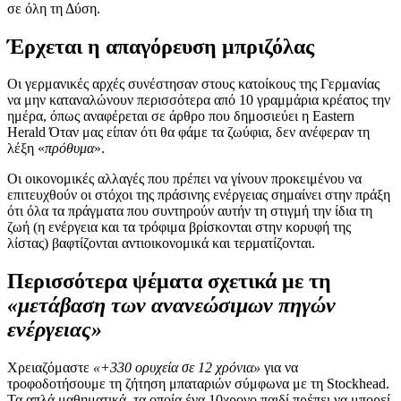
σε όλη τη Δύση.
Έρχεται η απαγόρευση μπριζόλας
Οι γερμανικές αρχές συνέστησαν στους κατοίκους της Γερμανίας
να μην καταναλώνουν περισσότερα από 10 γραμμάρια κρέατος την
ημέρα, όπως αναφέρεται σε άρθρο που δημοσιεύει η Eastern
Herald Όταν μας είπαν ότι θα φάμε τα ζωύφια, δεν ανέφεραν τη
λέξη «
πρόθυμα
».
Οι οικονομικές αλλαγές που πρέπει να γίνουν προκειμένου να
επιτευχθούν οι στόχοι της πράσινης ενέργειας σημαίνει στην πράξη
ότι όλα τα πράγματα που συντηρούν αυτήν τη στιγμή την ίδια τη
ζωή (η ενέργεια και τα τρόφιμα βρίσκονται στην κορυφή της
λίστας) βαφτίζονται αντιοικονομικά και τερματίζονται.
Περισσότερα ψέματα σχετικά με τη
«μετάβαση των ανανεώσιμων πηγών
ενέργειας»
Χρειαζόμαστε
«+330 ορυχεία σε 12 χρόνια»
για να
τροφοδοτήσουμε τη ζήτηση μπαταριών σύμφωνα με τη Stockhead.
Τα απλά μαθηματικά, τα οποία ένα 10χρονο παιδί πρέπει να μπορεί