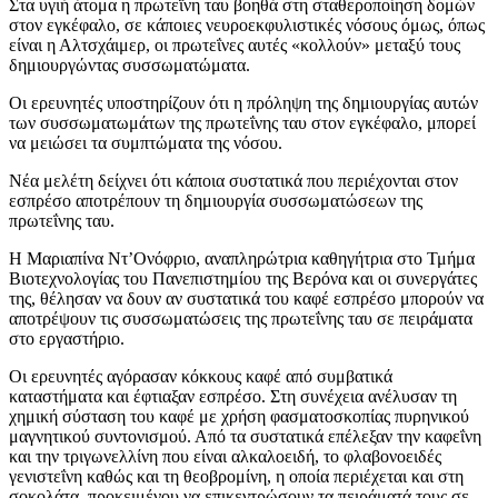
Στα υγιή άτομα η πρωτεΐνη ταυ βοηθά στη σταθεροποίηση δομών
στον εγκέφαλο, σε κάποιες νευροεκφυλιστικές νόσους όμως, όπως
είναι η Αλτσχάιμερ, οι πρωτεΐνες αυτές «κολλούν» μεταξύ τους
δημιουργώντας συσσωματώματα.
Οι ερευνητές υποστηρίζουν ότι η πρόληψη της δημιουργίας αυτών
των συσσωματωμάτων της πρωτεΐνης ταυ στον εγκέφαλο, μπορεί
να μειώσει τα συμπτώματα της νόσου.
Νέα μελέτη δείχνει ότι κάποια συστατικά που περιέχονται στον
εσπρέσο αποτρέπουν τη δημιουργία συσσωματώσεων της
πρωτεΐνης ταυ.
Η Μαριαπίνα Ντ’Ονόφριο, αναπληρώτρια καθηγήτρια στο Τμήμα
Βιοτεχνολογίας του Πανεπιστημίου της Βερόνα και οι συνεργάτες
της, θέλησαν να δουν αν συστατικά του καφέ εσπρέσο μπορούν να
αποτρέψουν τις συσσωματώσεις της πρωτεΐνης ταυ σε πειράματα
στο εργαστήριο.
Οι ερευνητές αγόρασαν κόκκους καφέ από συμβατικά
καταστήματα και έφτιαξαν εσπρέσο. Στη συνέχεια ανέλυσαν τη
χημική σύσταση του καφέ με χρήση φασματοσκοπίας πυρηνικού
μαγνητικού συντονισμού. Από τα συστατικά επέλεξαν την καφεΐνη
και την τριγωνελλίνη που είναι αλκαλοειδή, το φλαβονοειδές
γενιστεΐνη καθώς και τη θεοβρομίνη, η οποία περιέχεται και στη
σοκολάτα, προκειμένου να επικεντρώσουν τα πειράματά τους σε