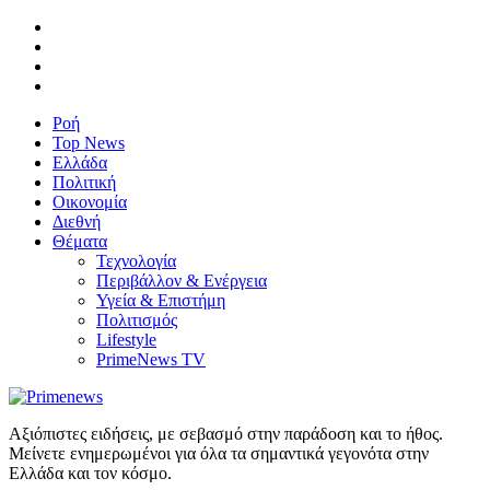
Ροή
Top News
Ελλάδα
Πολιτική
Οικονομία
Διεθνή
Θέματα
Τεχνολογία
Περιβάλλον & Ενέργεια
Υγεία & Επιστήμη
Πολιτισμός
Lifestyle
PrimeNews TV
Αξιόπιστες ειδήσεις, με σεβασμό στην παράδοση και το ήθος.
Μείνετε ενημερωμένοι για όλα τα σημαντικά γεγονότα στην
Ελλάδα και τον κόσμο.