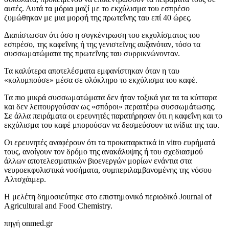
αυτές. Αυτά τα μόρια μαζί με το εκχύλισμα του εσπρέσο
ζυμώθηκαν με μια μορφή της πρωτεΐνης ταυ επί 40 ώρες.
Διαπίστωσαν ότι όσο η συγκέντρωση του εκχυλίσματος του
εσπρέσο, της καφεΐνης ή της γενιστεΐνης αυξανόταν, τόσο τα
συσσωματώματα της πρωτεΐνης ταυ συρρικνώνονταν.
Τα καλύτερα αποτελέσματα εμφανίστηκαν όταν η ταυ
«κολυμπούσε» μέσα σε ολόκληρο το εκχύλισμα του καφέ.
Τα πιο μικρά συσσωματώματα δεν ήταν τοξικά για τα τα κύτταρα
και δεν λειτουργούσαν ως «σπόροι» περαιτέρω συσσωμάτωσης.
Σε άλλα πειράματα οι ερευνητές παρατήρησαν ότι η καφεΐνη και το
εκχύλισμα του καφέ μπορούσαν να δεσμεύσουν τα ινίδια της ταυ.
Οι ερευνητές αναφέρουν ότι τα προκαταρκτικά in vitro ευρήματά
τους, ανοίγουν τον δρόμο της ανακάλυψης ή του σχεδιασμού
άλλων αποτελεσματικών βιοενεργών μορίων ενάντια στα
νευροεκφυλιστικά νοσήματα, συμπεριλαμβανομένης της νόσου
Αλτσχάιμερ.
Η μελέτη δημοσιεύτηκε στο επιστημονικό περιοδικό Journal of
Agricultural and Food Chemistry.
πηγή onmed.gr