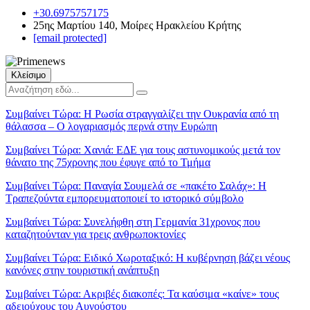
+30.6975757175
25ης Μαρτίου 140, Μοίρες Ηρακλείου Κρήτης
[email protected]
Κλείσιμο
Συμβαίνει Τώρα:
Η Ρωσία στραγγαλίζει την Ουκρανία από τη
θάλασσα – Ο λογαριασμός περνά στην Ευρώπη
Συμβαίνει Τώρα:
Χανιά: ΕΔΕ για τους αστυνομικούς μετά τον
θάνατο της 75χρονης που έφυγε από το Τμήμα
Συμβαίνει Τώρα:
Παναγία Σουμελά σε «πακέτο Σαλάχ»: Η
Τραπεζούντα εμπορευματοποιεί το ιστορικό σύμβολο
Συμβαίνει Τώρα:
Συνελήφθη στη Γερμανία 31χρονος που
καταζητούνταν για τρεις ανθρωποκτονίες
Συμβαίνει Τώρα:
Ειδικό Χωροταξικό: Η κυβέρνηση βάζει νέους
κανόνες στην τουριστική ανάπτυξη
Συμβαίνει Τώρα:
Ακριβές διακοπές: Τα καύσιμα «καίνε» τους
αδειούχους του Αυγούστου