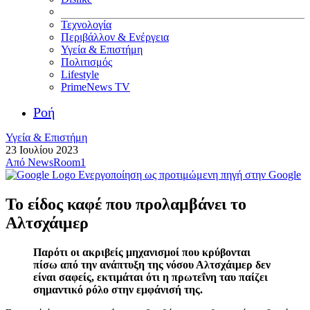
Τεχνολογία
Περιβάλλον & Ενέργεια
Υγεία & Επιστήμη
Πολιτισμός
Lifestyle
PrimeNews TV
Ροή
Υγεία & Επιστήμη
23 Ιουλίου 2023
Από
NewsRoom1
Ενεργοποίηση ως προτιμώμενη πηγή στην Google
Το είδος καφέ που προλαμβάνει το
Αλτσχάιμερ
Παρότι οι ακριβείς μηχανισμοί που κρύβονται
πίσω από την ανάπτυξη της νόσου Αλτσχάιμερ δεν
είναι σαφείς, εκτιμάται ότι η πρωτεΐνη ταυ παίζει
σημαντικό ρόλο στην εμφάνισή της.