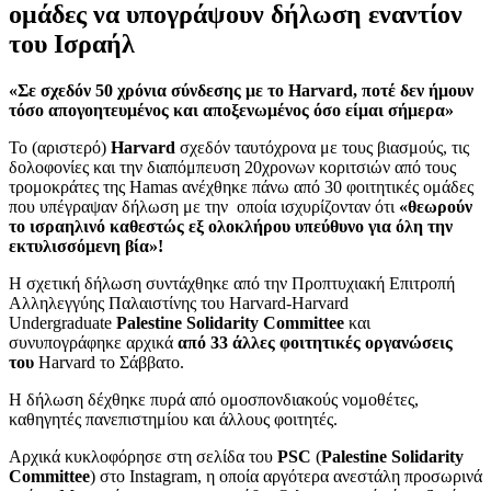
ομάδες να υπογράψουν δήλωση εναντίον
του Ισραήλ
«Σε σχεδόν 50 χρόνια σύνδεσης με το Harvard, ποτέ δεν ήμουν
τόσο απογοητευμένος και αποξενωμένος όσο είμαι σήμερα»
Το (αριστερό)
Harvard
σχεδόν ταυτόχρονα με τους βιασμούς, τις
δολοφονίες και την διαπόμπευση 20χρονων κοριτσιών από τους
τρομοκράτες της Hamas ανέχθηκε πάνω από 30 φοιτητικές ομάδες
που υπέγραψαν δήλωση με την οποία ισχυρίζονταν ότι
«θεωρούν
το ισραηλινό καθεστώς εξ ολοκλήρου υπεύθυνο για όλη την
εκτυλισσόμενη βία»!
Η σχετική δήλωση συντάχθηκε από την Προπτυχιακή Επιτροπή
Αλληλεγγύης Παλαιστίνης του Harvard-Harvard
Undergraduate
Palestine Solidarity Committee
και
συνυπογράφηκε αρχικά
από 33 άλλες φοιτητικές οργανώσεις
του
Harvard το Σάββατο.
H δήλωση δέχθηκε πυρά από ομοσπονδιακούς νομοθέτες,
καθηγητές πανεπιστημίου και άλλους φοιτητές.
Αρχικά κυκλοφόρησε στη σελίδα του
PSC
(
Palestine Solidarity
Committee
) στο Instagram, η οποία αργότερα ανεστάλη προσωρινά