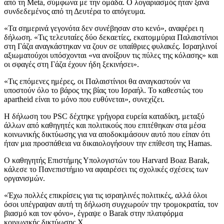
από τη Meta, σύμφωνα με την ομάδα. Ο λογαριασμός ήταν ξανά
συνδεδεμένος από τη Δευτέρα το απόγευμα.
«Τα σημερινά γεγονότα δεν συνέβησαν στο κενό», αναφέρει η
δήλωση. «Τις τελευταίες δύο δεκαετίες, εκατομμύρια Παλαιστίνιοι
στη Γάζα αναγκάστηκαν να ζουν σε υπαίθριες φυλακές. Ισραηλινοί
αξιωματούχοι υπόσχονται «να ανοίξουν τις πύλες της κόλασης» και
οι σφαγές στη Γάζα έχουν ήδη ξεκινήσει».
«Τις επόμενες ημέρες, οι Παλαιστίνιοι θα αναγκαστούν να
υποστούν όλο το βάρος της βίας του Ισραήλ. Το καθεστώς του
apartheid είναι το μόνο που ευθύνεται», συνεχίζει.
Η δήλωση του PSC δέχτηκε γρήγορα ευρεία καταδίκη, μεταξύ
άλλων από καθηγητές και πολιτικούς που επιτέθηκαν στα μέσα
κοινωνικής δικτύωσης για να αποδοκιμάσουν αυτό που είπαν ότι
ήταν μια προσπάθεια να δικαιολογήσουν την επίθεση της Hamas.
Ο καθηγητής Επιστήμης Υπολογιστών του Harvard Boaz Barak,
κάλεσε το Πανεπιστήμιο να αφαιρέσει τις σχολικές σχέσεις των
οργανισμών.
«Έχω πολλές επικρίσεις για τις ισραηλινές πολιτικές, αλλά όλοι
όσοι υπέγραψαν αυτή τη δήλωση συγχωρούν την τρομοκρατία, τον
βιασμό και τον φόνο», έγραψε ο Barak στην πλατφόρμα
κοινωνικής δικτύωσης X.