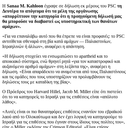
H
Sanaa M. Kahloon
έγραψε σε δήλωση εκ μέρους του PSC
τη
Δευτέρα το απόγευμα ότι τα μέλη της οργάνωσης
«απορρίπτουν την κατηγορία ότι η προηγούμενη δήλωσή μας
θα μπορούσε να διαβαστεί ως υποστηρικτική των θανάτων
αμάχων».
«Για να επαναλάβω αυτό που θα έπρεπε να είναι προφανές: το PSC
αντιτίθεται σθεναρά στη βία κατά αμάχων — Παλαιστινίων,
Ισραηλινών ή άλλων», αναφέρει η απάντηση.
«Η δήλωση στοχεύει να ενσωματώσει το apartheid και το
αποικιακό σύστημα, ενώ θρηνεί ρητά «για τον καταστροφικό και
αυξανόμενο αριθμό αμάχων» στη λεζάντα της», αναφέρει η
δήλωση. «Είναι απαράδεκτο να αναμένεται από τους Παλαιστίνιους
και τις ομάδες που τους υποστηρίζουν να προλαμβάνουν τις
δηλώσεις τους με καταδίκη της βίας».
Ο Πρόεδρος του Harvard Hillel, Jacob M. Miller είπε ότι πιστεύει
ότι το να κατηγορείς το Ισραήλ για τις επιθέσεις είναι «απόλυτο
λάθος».
«Αυτές είναι οι πιο θανατηφόρες επιθέσεις εναντίον του εβραϊκού
λαού από το Ολοκαύτωμα και δεν έχει λογική να κατηγορούμε το
Ισραήλ για τις επιθέσεις που έγιναν στους ίδιους τους πολίτες του»,
είπε ο Miller, εκδότης της Crimson Editorial. «Είναι επίσης