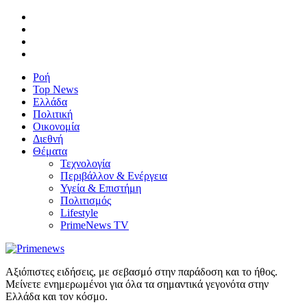
Ροή
Top News
Ελλάδα
Πολιτική
Οικονομία
Διεθνή
Θέματα
Τεχνολογία
Περιβάλλον & Ενέργεια
Υγεία & Επιστήμη
Πολιτισμός
Lifestyle
PrimeNews TV
Αξιόπιστες ειδήσεις, με σεβασμό στην παράδοση και το ήθος.
Μείνετε ενημερωμένοι για όλα τα σημαντικά γεγονότα στην
Ελλάδα και τον κόσμο.