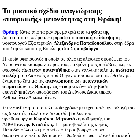
Το μυστικό σχέδιο αναγνώρισης
«τουρκικής» μειονότητας στη Θράκη!
Θράκη
: Κάτω από τα ραντάρ, μακριά από τα φώτα της
δημοσιότητας «πέρασε» η πρόσφατη
μυστική επίσκεψη
της
υφυπουργού Εξωτερικών
Αλεξάνδρας Παπαδοπούλου
, στην έδρα
του Συμβουλίου της Ευρώπης στο
Στρασβούργο
.
H κυρία υφυπουργός η οποία σε όλες τις κλειστές συσκέψεις του
Υπουργείου καμαρώνει προς τους εμβρόντητους πρέσβεις πως «
ο
υπουργός είμαι εγώ
»
συναντήθηκε
στην γαλλική πόλη με
ανώτατα
στελέχη
του Διεθνούς αυτού Οργανισμού τα οποία της έθεσαν με
ένταση το ζήτημα της
αναγνώρισης
των
μειονοτικών
σωματείων
της
Θράκης
ως «
τουρκικών
» στην βάση
επανειλημμένων αποφάσεων του Διεθνούς Δικαστηρίου
Ανθρωπίνων Δικαιωμάτων.
Στην σύνθεση του τα τελευταία χρόνια μετέχει μετά την εκλογή του
ως δικαστής ο άλλοτε ειδικός σύμβουλος του
πρωθυπουργού
Κυριάκου Μητσοτάκη
καθηγητής του
ΔΠΘ
Γιάννης Κτιστάκις
. Η πρωτοβουλία της κυρίας
Παπαδοπούλου να μεταβεί στο Στρασβούργο και να
διαπραγματευτεί το θέμα αυτό – θα δούμε πως – συνιστά
τριπλή