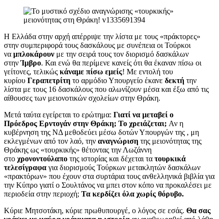
Η Ελλάδα στην αρχή απέρριψε την λίστα με τους «πράκτορες»
στην συμπεριφορά τους δασκάλους με συνέπεια οι Τούρκοι
να
μπλοκάρουν
με την σειρά τους τον διορισμό δασκάλων
στην
Ίμβρο
. Και ενώ θα περίμενε κανείς ότι θα έκαναν πίσω οι
γείτονες, τελικώς
κάναμε πίσω εμείς
! Με εντολή του
κυρίου
Γεραπετρίτη
το αρμόδιο Υπουργείο έκανε
δεκτή
την
λίστα με τους 16 δασκάλους που αλωνίζουν μέσα και έξω από τις
αίθουσες των μειονοτικών σχολείων στην Θράκη.
Μετά ταύτα εγείρεται το ερώτημα:
Γιατί να μεταβεί ο
Πρόεδρος Ερντογάν στην Θράκη; Το χρειάζεται;
Αν η
κυβέρνηση της ΝΔ μεθοδεύει μέσω δοτών Υπουργών της , μη
εκλεγμένων από τον λαό, την
αναγνώριση
της μειονότητας της
Θράκης ως «τουρκικής» θέτοντας την Λωζάννη
στο
χρονοντούλαπο
της ιστορίας και δέχεται τα
τουρκικά
τελεσίγραφα
για διορισμούς Τούρκων μετακλητών δασκάλων
«πρακτόρων» που έχουν στα συρτάρια τους ανθελληνικά βιβλία για
την Κύπρο γιατί ο Σουλτάνος να μπει στον κόπο να προκαλέσει με
περιοδεία στην περιοχή;
Τα κερδίζει όλα χωρίς θόρυβο.
Κύριε Μητσοτάκη, κύριε πρωθυπουργέ, ο λόγος σε εσάς.
Θα σας