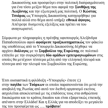
Δικαιοσύνης και προσφεύγει στην πολιτική διαπραγμάτευση
για ένα τόσο μείζον θέμα που αφορά την
Συνθήκη της
Λωζάννης
και την εξωτερική μας πολιτική. Ο
Κώστας
Τσιάρας
ως Υπουργός Δικαιοσύνης κατηγορήθηκε για
πολλά αλλά στο θέμα αυτό υπήρξε
εθνικά άψογος
.
Απέτρεψε δυσμενείς εξελίξεις και πρέπει να του
αναγνωριστεί.
Σύμφωνα με πληροφορίες η πρέσβης υφυπουργός Αλεξάνδρα
Παπαδοπούλου αφού
αφαίρεσε πραξικοπηματικώς
τον φάκελο
της υποθέσεως από το Υπουργείο Δικαιοσύνης δέχθηκε να
αρχίσει
διάλογος
με το
Συμβούλιο της Ευρώπης
σε πολιτικό
επίπεδο με την συγκρότηση
δύο ομάδων εμπειρογνωμόνων
στις
οποίες θα μετέχουν τέσσερα μέλη από την ελληνική πλευρά και
τέσσερα από την πλευρά του Συμβουλίου της Ευρώπης.
Έτσι ουσιαστικά η φιλόδοξη «Υπουργός» έπεσε (;)
στην
παγίδα
των
Τούρκων
οι οποίοι παραπονούνται ότι μετά την
αποβολή της Ρωσίας από αυτό τον διεθνή οργανισμό εκείνος
ασχολείται αποκλειστικά με τις επιδόσεις τους στα ανθρώπινα
δικαιώματα και το κράτος δικαίου και είναι εξαιρετικώς επιεικής
απέναντι στην Ελλάδα! Και η Ελλάς για να αποδείξει το μεγαλείο
της του προσφέρεται ως ….
πρόβατο
!