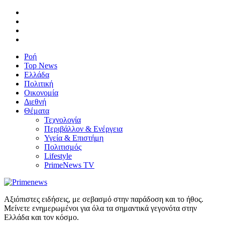
Ροή
Top News
Ελλάδα
Πολιτική
Οικονομία
Διεθνή
Θέματα
Τεχνολογία
Περιβάλλον & Ενέργεια
Υγεία & Επιστήμη
Πολιτισμός
Lifestyle
PrimeNews TV
Αξιόπιστες ειδήσεις, με σεβασμό στην παράδοση και το ήθος.
Μείνετε ενημερωμένοι για όλα τα σημαντικά γεγονότα στην
Ελλάδα και τον κόσμο.