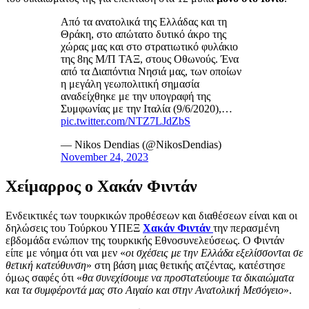
Από τα ανατολικά της Ελλάδας και τη
Θράκη, στο απώτατο δυτικό άκρο της
χώρας μας και στο στρατιωτικό φυλάκιο
της 8ης Μ/Π ΤΑΞ, στους Οθωνούς. Ένα
από τα Διαπόντια Νησιά μας, των οποίων
η μεγάλη γεωπολιτική σημασία
αναδείχθηκε με την υπογραφή της
Συμφωνίας με την Ιταλία (9/6/2020),…
pic.twitter.com/NTZ7LJdZbS
— Nikos Dendias (@NikosDendias)
November 24, 2023
Χείμαρρος ο Χακάν Φιντάν
Ενδεικτικές των τουρκικών προθέσεων και διαθέσεων είναι και οι
δηλώσεις του Τούρκου ΥΠΕΞ
Χακάν Φιντάν
την περασμένη
εβδομάδα ενώπιον της τουρκικής Εθνοσυνελεύσεως. Ο Φιντάν
είπε με νόημα ότι ναι μεν «
οι σχέσεις με την Ελλάδα εξελίσσονται σε
θετική κατεύθυνση
» στη βάση μιας θετικής ατζέντας, κατέστησε
όμως σαφές ότι «
θα συνεχίσουμε να προστατεύουμε τα δικαιώματα
και τα συμφέροντά μας στο Αιγαίο και στην Ανατολική Μεσόγειο
».