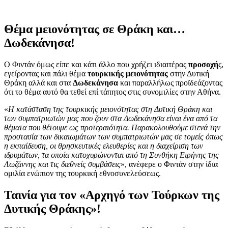
Θέμα μειονότητας σε Θράκη και…
Δωδεκάνησα!
Ο Φιντάν όμως είπε και κάτι άλλο που χρήζει ιδιαιτέρας
προσοχή
ς,
εγείροντας και πάλι θέμα
τουρκικής μειονότητας
στην Δυτική
Θράκη αλλά και στα
Δωδεκάνησα
και παραλλήλως προϊδεάζοντας
ότι το θέμα αυτό θα τεθεί επί τάπητος στις συνομιλίες στην Αθήνα.
«
Η κατάσταση της τουρκικής μειονότητας στη Δυτική Θράκη και
των συμπατριωτών μας που ζουν στα Δωδεκάνησα είναι ένα από τα
θέματα που θέτουμε ως προτεραιότητα. Παρακολουθούμε στενά την
προστασία των δικαιωμάτων των συμπατριωτών μας σε τομείς όπως
η εκπαίδευση, οι θρησκευτικές ελευθερίες και η διαχείριση των
ιδρυμάτων, τα οποία κατοχυρώνονται από τη Συνθήκη Ειρήνης της
Λωζάννης και τις διεθνείς συμβάσεις
», ανέφερε ο Φιντάν στην ίδια
ομιλία ενώπιον της τουρκική εθνοσυνελεύσεως.
Ταινία για τον «Αρχηγό των Τούρκων της
Δυτικής Θράκης»!