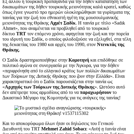
Εξ άλλου η τουρκική προπαγάνδα για την δήθεν καταπάτηση των
δικαιωμάτων της δήθεν τουρκικής μειονότητας καλά κρατεί, καθώς
όπως έγινε γνωστό προ ημερών ολοκληρώθηκαν τα γυρίσματα της
ταινίας για την ζωή του εθνικιστή ηγέτη της μουσουλμανικής
μειονότητας της Θράκης
Αχμέτ Σαδίκ
. Η ταινία με τίτλο «Sadık
Ahmet», που αναμένεται να προβληθεί από το τουρκικό
δίκτυο
TRT
τον επόμενο χρόνο, αφηγείται την ζωή και την πορεία
του ιδρυτή του Σαδίκ, ο οποίος φιλοδοξούσε να εξελιχθεί, στα τέλη
της δεκαετίας του 1980 και αρχές του 1990, στον
Ντενκτάς της
Θράκης
.
Ο Σαδίκ δραστηριοποιήθηκε στην
Κομοτηνή
και επιδόθηκε σε
πολιτικό αγώνα σε συνεργασία με την Άγκυρα, για την δήθεν
«
περιφρόνηση από το ελληνικό κράτος των πολλών δικαιωμάτων
των Τούρκων της Δυτικής Θράκης που ζουν στην Ελλάδα
». Είναι
χαρακτηριστικό ότι ο Σαδίκ παρουσιάζεται στην ταινία ως
«
Αρχηγός των Τούρκων της Δυτικής Θράκης
». Ωστόσο αυτό
δεν απέτρεψε τους αρμοδίους από το να
παραχωρήσουν
το
Δικαστικό Μέγαρο της Κομοτηνής για τις ανάγκες της ταινίας!
Και το αποκορύφωμα όλων ήταν οι δηλώσεις του Γενικού
Διευθυντή του TRT
Mehmet Zahid Sobacı
: «
Αυτή η ταινία είναι