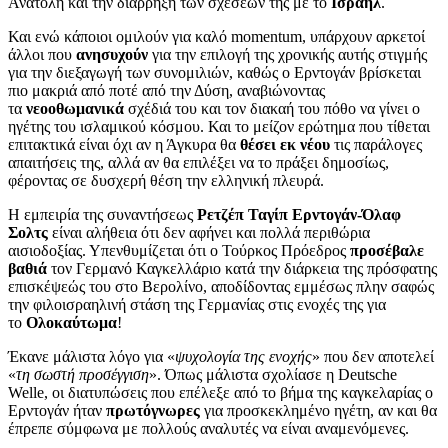
Ανατολή και την διάρρηξη των σχέσεων της με το
Ισραήλ
.
Και ενώ κάποιοι ομιλούν για καλό momentum, υπάρχουν αρκετοί
άλλοι που
ανησυχούν
για την επιλογή της χρονικής αυτής στιγμής
για την διεξαγωγή των συνομιλιών, καθώς ο Ερντογάν βρίσκεται
πιο μακριά από ποτέ από την Δύση, αναβιώνοντας
τα
νεοοθωμανικά
σχέδιά του και τον διακαή του πόθο να γίνει ο
ηγέτης του ισλαμικού κόσμου. Και το μείζον ερώτημα που τίθεται
επιτακτικά είναι όχι αν η Άγκυρα θα
θέσει εκ νέου
τις παράλογες
απαιτήσεις της, αλλά αν θα επιλέξει να το πράξει δημοσίως,
φέροντας σε δυσχερή θέση την ελληνική πλευρά.
Η εμπειρία της συναντήσεως
Ρετζέπ Ταγίπ Ερντογάν-Όλαφ
Σολτς
είναι αλήθεια ότι δεν αφήνει και πολλά περιθώρια
αισιοδοξίας. Υπενθυμίζεται ότι ο Τούρκος Πρόεδρος
προσέβαλε
βαθιά
τον Γερμανό Καγκελλάριο κατά την διάρκεια της πρόσφατης
επισκέψεώς του στο Βερολίνο, αποδίδοντας εμμέσως πλην σαφώς
την φιλοισραηλινή στάση της Γερμανίας στις ενοχές της για
το
Ολοκαύτωμα
!
Έκανε μάλιστα λόγο για «
ψυχολογία της ενοχής
» που δεν αποτελεί
«
τη σωστή προσέγγιση
». Όπως μάλιστα σχολίασε η Deutsche
Welle, οι διατυπώσεις που επέλεξε από το βήμα της καγκελαρίας ο
Ερντογάν ήταν
πρωτόγνωρες
για προσκεκλημένο ηγέτη, αν και θα
έπρεπε σύμφωνα με πολλούς αναλυτές να είναι αναμενόμενες.