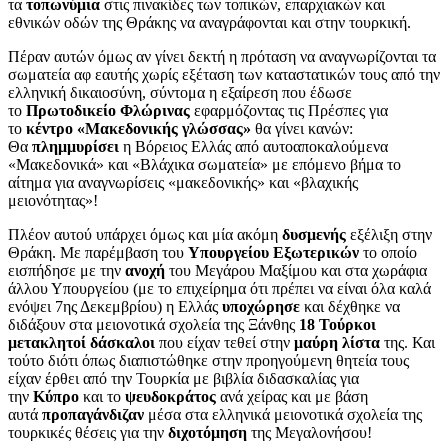
τα
τοπωνύμια
στις πινακίδες των τοπικών, επαρχιακών και
εθνικών οδών της Θράκης να αναγράφονται και στην τουρκική.
Πέραν αυτών όμως αν γίνει δεκτή η πρόταση να αναγνωρίζονται τα
σωματεία αφ εαυτής χωρίς εξέταση των καταστατικών τους από την
ελληνική δικαιοσύνη, σύντομα η εξαίρεση που έδωσε
το
Πρωτοδικείο Φλώρινας
εφαρμόζοντας τις Πρέσπες για
το
κέντρο «Μακεδονικής γλώσσας»
θα γίνει κανών:
Θα
πλημμυρίσει
η Βόρειος Ελλάς από αυτοαποκαλούμενα
«Μακεδονικά» και «Βλάχικα σωματεία» με επόμενο βήμα το
αίτημα για αναγνωρίσεις «μακεδονικής» και «βλαχικής
μειονότητας»!
Πλέον αυτού υπάρχει όμως και μία ακόμη
δυσμενής
εξέλιξη στην
Θράκη. Με παρέμβαση του
Υπουργείου Εξωτερικών
το οποίο
εισπήδησε με την
ανοχή
του Μεγάρου Μαξίμου και στα χωράφια
άλλου Υπουργείου (με το επιχείρημα ότι πρέπει να είναι όλα καλά
ενόψει 7ης Δεκεμβρίου) η Ελλάς
υποχώρησε
και δέχθηκε να
διδάξουν στα μειονοτικά σχολεία της Ξάνθης
18 Τούρκοι
μετακλητοί δάσκαλοι
που είχαν τεθεί στην
μαύρη λίστα
της. Και
τούτο διότι όπως διαπιστώθηκε στην προηγούμενη θητεία τους
είχαν έρθει από την Τουρκία με βιβλία διδασκαλίας για
την
Κύπρο
και το
ψευδοκράτος
ανά χείρας και με βάση
αυτά
προπαγάνδιζαν
μέσα στα ελληνικά μειονοτικά σχολεία της
τουρκικές θέσεις για την
διχοτόμηση
της Μεγαλονήσου!