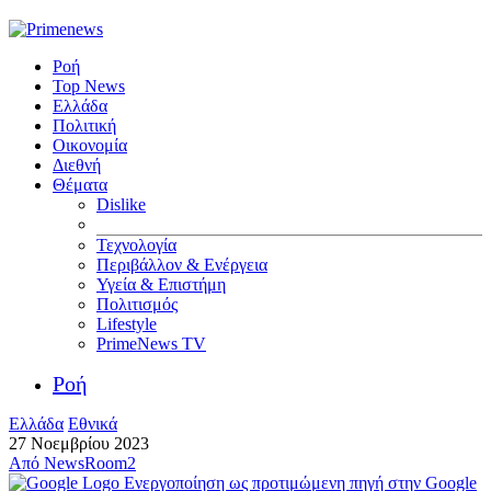
Ροή
Top News
Ελλάδα
Πολιτική
Οικονομία
Διεθνή
Θέματα
Dislike
Τεχνολογία
Περιβάλλον & Ενέργεια
Υγεία & Επιστήμη
Πολιτισμός
Lifestyle
PrimeNews TV
Ροή
Ελλάδα
Εθνικά
27 Νοεμβρίου 2023
Από
NewsRoom2
Ενεργοποίηση ως προτιμώμενη πηγή στην Google