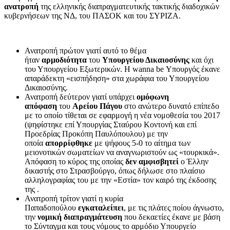
ανατροπή
της ελληνικής διαπραγματευτικής τακτικής διαδοχικών
κυβερνήσεων της ΝΔ, του ΠΑΣΟΚ και του ΣΥΡΙΖΑ.
Ανατροπή πρώτον γιατί αυτό το θέμα
ήταν
αρμοδιότητα
του
Υπουργείου Δικαιοσύνης
και όχι
του Υπουργείου Εξωτερικών. Η wanna be Υπουργός έκανε
απαράδεκτη «εισπήδηση» στα χωράφια του Υπουργείου
Δικαιοσύνης.
Ανατροπή δεύτερον γιατί υπάρχει
ομόφωνη
απόφαση
του
Αρείου Πάγου
στο ανώτερο δυνατό επίπεδο
με το οποίο τίθεται σε εφαρμογή η νέα νομοθεσία του 2017
(ψηφίστηκε επί Υπουργίας Σταύρου Κοντονή και επί
Προεδρίας Προκόπη Παυλόπουλου) με την
οποία
απορρίφθηκε
με ψήφους 5-0 το αίτημα των
μειονοτικών σωματείων να αναγνωριστούν ως «τουρκικά».
Απόφαση το κύρος της οποίας
δεν αμφισβητεί
ο Έλλην
δικαστής στο Στρασβούργο, όπως δήλωσε στο πλαίσιο
αλληλογραφίας του με την «Εστία» τον καιρό της έκδοσης
της .
Ανατροπή τρίτον γιατί η κυρία
Παπαδοπούλου
εγκαταλείπει
, με τις πλάτες ποίου άγνωστο,
την
νομική διαπραγμάτευση
που δεκαετίες έκανε με βάση
το Σύνταγμα και τους νόμους το αρμόδιο Υπουργείο