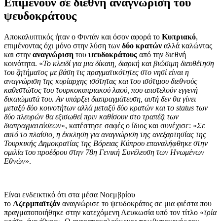
Επιμένουν σε διεθνή αναγνώριση του
ψευδοκράτους
Αποκαλυπτικός ήταν ο Φιντάν και όσον αφορά το
Κυπριακό
,
επιμένοντας όχι μόνο στην λύση των
δύο κρατών
αλλά καλώντας
και στην
αναγνώριση
του
ψευδοκράτους
από την διεθνή
κοινότητα. «
Το κλειδί για μια δίκαιη, διαρκή και βιώσιμη διευθέτηση
του ζητήματος με βάση τις πραγματικότητες στο νησί είναι η
αναγνώριση της κυρίαρχης ισότητας και του ισότιμου διεθνούς
καθεστώτος του τουρκοκυπριακού λαού, που αποτελούν εγγενή
δικαιώματά του. Αν υπάρξει διαπραγμάτευση, αυτή δεν θα γίνει
μεταξύ δύο κοινοτήτων αλλά μεταξύ δύο κρατών και το status των
δύο πλευρών θα εξισωθεί πριν καθίσουν στο τραπέζι των
διαπραγματεύσεων
», κατέστησε σαφές ο ίδιος και συνέχισε: «
Σε
αυτό το πλαίσιο, η έκκληση για αναγνώριση της ανεξαρτησίας της
Τουρκικής Δημοκρατίας της Βόρειας Κύπρου επαναλήφθηκε στην
ομιλία του προέδρου στην 78η Γενική Συνέλευση των Ηνωμένων
Εθνών
».
Είναι ενδεικτικό ότι στα μέσα Νοεμβρίου
το
Αζερμπαϊτζάν
αναγνώρισε το ψευδοκράτος σε μια φιέστα που
πραγματοποιήθηκε στην κατεχόμενη Λευκωσία υπό τον τίτλο «
τρία