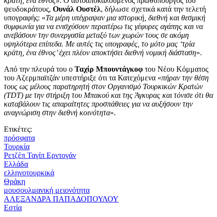
κράτη, ένα έθνος»
. Ο αυτοαποκαλούμενος πρωθυπουργός του
ψευδοκράτους,
Ουνάλ Ουστέλ
, δήλωσε σχετικά κατά την τελετή
υπογραφής: «
Τα μέρη υπέγραψαν μια ιστορική, διεθνή και θεσμική
συμφωνία για να ενισχύσουν περαιτέρω τις γέφυρες αγάπης και να
ανεβάσουν την συνεργασία μεταξύ των χωρών τους σε ακόμη
υψηλότερα επίπεδα. Με αυτές τις υπογραφές, το μότο μας ‘τρία
κράτη, ένα έθνος’ έχει πλέον αποκτήσει διεθνή νομική διάσταση
».
Από την πλευρά του ο
Ταχίρ Μπουντάγκοφ
του Νέου Κόμματος
του Αζερμπαϊτζάν υπεστήριξε ότι τα Κατεχόμενα «
πήραν την θέση
τους ως μέλους παρατηρητή στον Οργανισμό Τουρκικών Κρατών
(TDT) με την στήριξη του Μπακού και της Άγκυρας και τόνισε ότι θα
καταβάλουν τις απαραίτητες προσπάθειες για να αυξήσουν την
αναγνώριση στην διεθνή κοινότητα
».
Ετικέτες:
πρόσφατα
Τουρκία
Ρετζέπ Ταγίπ Ερντογάν
Ελλάδα
ελληνοτουρκικά
Θράκη
μουσουλμανική μειονότητα
ΑΛΕΞΑΝΔΡΑ ΠΑΠΑΔΟΠΟΥΛΟΥ
Εστία