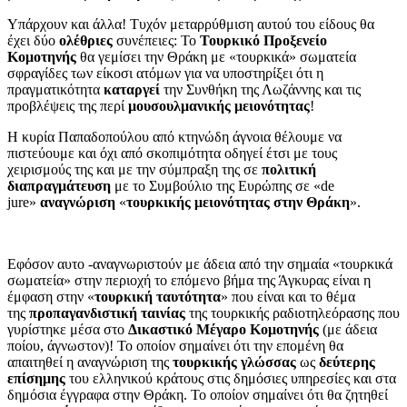
Υπάρχουν και άλλα! Τυχόν μεταρρύθμιση αυτού του είδους θα
έχει δύο
ολέθριες
συνέπειες: Το
Τουρκικό Προξενείο
Κομοτηνής
θα γεμίσει την Θράκη με «τουρκικά» σωματεία
σφραγίδες των είκοσι ατόμων για να υποστηρίξει ότι η
πραγματικότητα
καταργεί
την Συνθήκη της Λωζάννης και τις
προβλέψεις της περί
μουσουλμανικής μειονότητας
!
Η κυρία Παπαδοπούλου από κτηνώδη άγνοια θέλουμε να
πιστεύουμε και όχι από σκοπιμότητα οδηγεί έτσι με τους
χειρισμούς της και με την σύμπραξη της σε
πολιτική
διαπραγμάτευση
με το Συμβούλιο της Ευρώπης σε «de
jure»
αναγνώριση
«
τουρκικής μειονότητας
στην Θράκη
».
Εφόσον αυτο -αναγνωριστούν με άδεια από την σημαία «τουρκικά
σωματεία» στην περιοχή το επόμενο βήμα της Άγκυρας είναι η
έμφαση στην «
τουρκική ταυτότητα
» που είναι και το θέμα
της
προπαγανδιστική ταινίας
της τουρκικής ραδιοτηλεόρασης που
γυρίστηκε μέσα στο
Δικαστικό Μέγαρο Κομοτηνής
(με άδεια
ποίου, άγνωστον)! Το οποίον σημαίνει ότι την επομένη θα
απαιτηθεί η αναγνώριση της
τουρκικής γλώσσας
ως
δεύτερης
επίσημης
του ελληνικού κράτους στις δημόσιες υπηρεσίες και στα
δημόσια έγγραφα στην Θράκη. Το οποίον σημαίνει ότι θα ζητηθεί