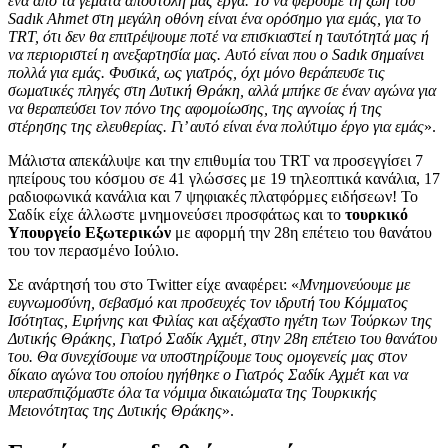
ένα από τα γεμάτα αποστολή μας έργα. Το να φέρουμε τη ζωή του
Sadık Ahmet στη μεγάλη οθόνη είναι ένα ορόσημο για εμάς, για το
TRT, ότι δεν θα επιτρέψουμε ποτέ να επισκιαστεί η ταυτότητά μας ή
να περιοριστεί η ανεξαρτησία μας. Αυτό είναι που ο Sadık σημαίνει
πολλά για εμάς. Φυσικά, ως γιατρός, όχι μόνο θεράπευσε τις
σωματικές πληγές στη Δυτική Θράκη, αλλά μπήκε σε έναν αγώνα για
να θεραπεύσει τον πόνο της αφομοίωσης, της αγνοίας ή της
στέρησης της ελευθερίας. Γι’ αυτό είναι ένα πολύτιμο έργο για εμάς
».
Μάλιστα απεκάλυψε και την επιθυμία του TRT να προσεγγίσει 7
ηπείρους του κόσμου σε 41 γλώσσες με 19 τηλεοπτικά κανάλια, 17
ραδιοφωνικά κανάλια και 7 ψηφιακές πλατφόρμες ειδήσεων! Το
Σαδίκ είχε άλλωστε μνημονεύσει προσφάτως και το
τουρκικό
Υπουργείο Εξωτερικών
με αφορμή την 28η επέτειο του θανάτου
του τον περασμένο Ιούλιο.
Σε ανάρτησή του στο Twitter είχε αναφέρει: «
Μνημονεύουμε με
ευγνωμοσύνη, σεβασμό και προσευχές τον ιδρυτή του Κόμματος
Ισότητας, Ειρήνης και Φιλίας και αξέχαστο ηγέτη των Τούρκων της
Δυτικής Θράκης, Γιατρό Σαδίκ Αχμέτ, στην 28η επέτειο του θανάτου
του. Θα συνεχίσουμε να υποστηρίζουμε τους ομογενείς μας στον
δίκαιο αγώνα του οποίου ηγήθηκε ο Γιατρός Σαδίκ Αχμέτ και να
υπερασπιζόμαστε όλα τα νόμιμα δικαιώματα της Τουρκικής
Μειονότητας της Δυτικής Θράκης
».