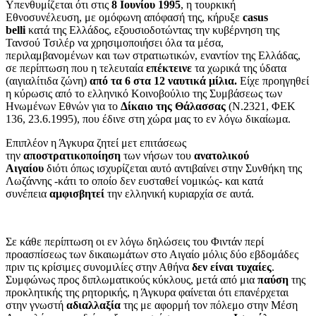
Υπενθυμίζεται ότι στις
8 Ιουνίου 1995
, η τουρκική
Εθνοσυνέλευση, με ομόφωνη απόφασή της, κήρυξε
casus
belli
κατά της Ελλάδος, εξουσιοδοτώντας την κυβέρνηση της
Τανσού Τσιλέρ να χρησιμοποιήσει όλα τα μέσα,
περιλαμβανομένων και των στρατιωτικών, εναντίον της Ελλάδας,
σε περίπτωση που η τελευταία
επέκτεινε
τα χωρικά της ύδατα
(αιγιαλίτιδα ζώνη)
από τα 6 στα 12 ναυτικά μίλια.
Είχε προηγηθεί
η κύρωσις από το ελληνικό Κοινοβούλιο της Συμβάσεως των
Ηνωμένων Εθνών για το
Δίκαιο της Θάλασσας
(Ν.2321, ΦΕΚ
136, 23.6.1995), που έδινε στη χώρα μας το εν λόγω δικαίωμα.
Επιπλέον η Άγκυρα ζητεί μετ επιτάσεως
την
αποστρατικοποίηση
των νήσων του
ανατολικού
Αιγαίου
διότι όπως ισχυρίζεται αυτό αντιβαίνει στην Συνθήκη της
Λωζάννης -κάτι το οποίο δεν ευσταθεί νομικώς- και κατά
συνέπεια
αμφισβητεί
την ελληνική κυριαρχία σε αυτά.
Σε κάθε περίπτωση οι εν λόγω δηλώσεις του Φιντάν περί
προασπίσεως των δικαιωμάτων στο Αιγαίο μόλις δύο εβδομάδες
πριν τις κρίσιμες συνομιλίες στην Αθήνα
δεν είναι τυχαίες
.
Συμφώνως προς διπλωματικούς κύκλους, μετά από μια
παύση
της
προκλητικής της ρητορικής, η Άγκυρα φαίνεται ότι επανέρχεται
στην γνωστή
αδιαλλαξία
της με αφορμή τον πόλεμο στην Μέση