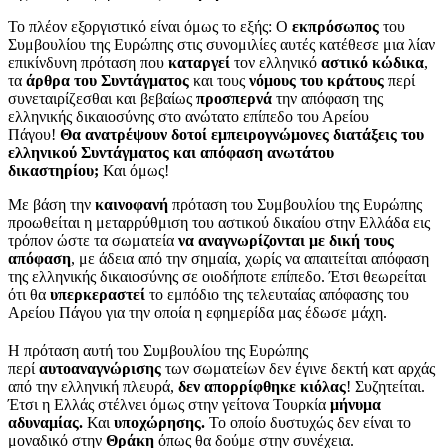
Το πλέον εξοργιστικό είναι όμως το εξής: Ο
εκπρόσωπος
του
Συμβουλίου της Ευρώπης στις συνομιλίες αυτές κατέθεσε μια λίαν
επικίνδυνη πρόταση που
καταργεί
τον ελληνικό
αστικό κώδικα
,
τα
άρθρα του Συντάγματος
και τους
νόμους του κράτους
περί
συνεταιρίζεσθαι και βεβαίως
προσπερνά
την απόφαση της
ελληνικής δικαιοσύνης στο ανώτατο επίπεδο του Αρείου
Πάγου!
Θα ανατρέψουν δοτοί εμπειρογνώμονες διατάξεις του
ελληνικού Συντάγματος και απόφαση ανωτάτου
δικαστηρίου;
Και όμως!
Με βάση την
καινοφανή
πρόταση του Συμβουλίου της Ευρώπης
προωθείται η μεταρρύθμιση του αστικού δικαίου στην Ελλάδα εις
τρόπον ώστε τα σωματεία
να αναγνωρίζονται με δική τους
απόφαση
, με άδεια από την σημαία, χωρίς να απαιτείται απόφαση
της ελληνικής δικαιοσύνης σε οιοδήποτε επίπεδο. Έτσι θεωρείται
ότι θα
υπερκεραστεί
το εμπόδιο της τελευταίας απόφασης του
Αρείου Πάγου για την οποία η εφημερίδα μας έδωσε μάχη.
Η πρόταση αυτή του Συμβουλίου της Ευρώπης
περί
αυτοαναγνώρισης
των σωματείων δεν έγινε δεκτή κατ αρχάς
από την ελληνική πλευρά,
δεν απορρίφθηκε κιόλας
! Συζητείται.
Έτσι η Ελλάς στέλνει όμως στην γείτονα Τουρκία
μήνυμα
αδυναμίας.
Και
υποχώρησης.
Το οποίο δυστυχώς δεν είναι το
μοναδικό στην
Θράκη
όπως θα δούμε στην συνέχεια.