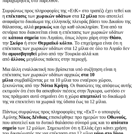
παραχωρήσεις στο παρελθόν.
Συμφώνως προς πληροφορίες της «ΕτΚ» στο τραπέζι έχει τεθεί και
η
επέκτασις
των
χωρικών υδάτων
στα
12 μίλια
που αποτελεί
αναφαίρετο δικαίωμα της ελληνικής πλευράς βάσει του Δικαίου της
θάλασσας, αλλά
μερικώς
και όχι καθ ολοκληρίαν. Ένα από τα
σενάρια που διακινείται είναι η επέκτασις των χωρικών υδάτων
σε
κάποια σημεία
του Αιγαίου, όπως λόγου χάρη στην
Θάσο
,
την
Σκύρο
ή στον
Θερμαϊκό κόλπο
. Το επιχείρημα είναι ότι η
επέκτασις των χωρικών υδάτων στα 12 μίλια σε όλο το Αιγαίο δεν
θα
αμφισβητηθεί
μόνο από την Τουρκία αλλά και
από
άλλους
μεγάλους παίκτες στην περιοχή.
Μια άλλη εναλλακτική που βρίσκεται υπό συζήτηση είναι η
επέκτασις των χωρικών υδάτων αρχικώς
στα 10
μίλια
συμβαδίζοντας με τα 10 μίλια του εναέριου χώρου,
ξεκινώντας από την
Νότια Κρήτη
. Οι θιασώτες της απόψεως αυτής
εκτιμούν ότι έτσι θα ασκηθούν πιέσεις στην Άγκυρα, ωστόσο εν
τοις πράγμασι αυτό σημαίνει ότι η χώρα
απεμπολεί
το δικαίωμά
της να επεκτείνει τα χωρικά της ύδατα έως τα 12 μίλια.
Πάντως συμφώνως προς πληροφορίες της «ΕκΤ» ο υπουργός
Αμύνης
Νίκος Δένδιας
επισκέφθηκε προ ημερών του
Οθωνούς
,
που αποτελεί και το δυτικό θαλάσσιο σύνορό μας και το
απότατο
σημείο
των 12 μιλίων. Σημειωτέον ότι η Ελλάς έχει κάνει χρήση
του δικαιώματός της για επέκταση στα 12 μίλια
μόνο στο Ιόνιο
.