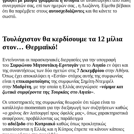
γράψει με μαύρα γράμματα η ιστορία
αν αναθεωρηθεί από λάθη
συνεργατών σας, επί των ημερών σας , η Λωζάννη. Είμεθα βέβαιοι
ότι θα παρέμβετε στους
αυτοσχεδιάζοντες
και θα κάνετε το
σωστό.
Τουλάχιστον θα κερδίσουμε τα 12 μίλια
στον… Θερμαϊκό!
Εντείνονται οι παρασκηνιακές διεργασίες για την υπογραφή
του
Συμφώνου Μητσοτάκη-Ερντογάν
για το
Αιγαίο
εν όψει και
της συναντήσεως των δύο ηγετών στις
7 Δεκεμβρίου
στην Αθήνα.
Όπως έχει αποκαλύψει η «Εστία» στόχος αυτής της συμφωνίας
είναι η
επικαιροποίησις
της συμφωνίας Σημίτη-Ντεμιρέλ
στην
Μαδρίτη
, με την οποία η Ελλάς ανεγνώρισε «
νόμιμα και
ζωτικά συμφέροντα της Τουρκίας στο Αιγαίο
».
Οι υποστηρικτές της συμφωνίας θεωρούν ότι τώρα είναι το
κατάλληλο momentum για την διεξαγωγή των συζητήσεων καθώς
«
ο χρόνος δεν λειτουργεί προς όφελός μας
», όπως χαρακτηριστικά
αναφέρουν, προβάλλοντας ως παράδειγμα
το
αδιέξοδο
στο
Κυπριακό
καθώς όπως προκλητικώς
υπαινίσσονται η Ελλάς και η Κύπρος έπρεπε να κάνουν κάποιες